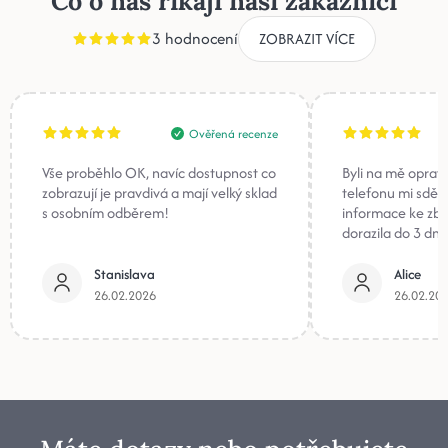
Co o nás říkají naši zákazníci
3 hodnocení
ZOBRAZIT VÍCE
Ověřená recenze
Vše proběhlo OK, navíc dostupnost co
Byli na mě oprav
zobrazují je pravdivá a mají velký sklad
telefonu mi sděli
s osobním odběrem!
informace ke zb
dorazila do 3 dnů
Stanislava
Alice
26.02.2026
26.02.20