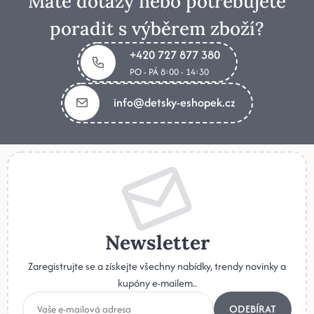
Máte dotazy nebo potřebujete
poradit s výběrem zboží?
+420 727 877 380
PO - PÁ 8:00 - 14:30
info@detsky-eshopek.cz
Newsletter
Zaregistrujte se a získejte všechny nabídky, trendy novinky a
kupóny e-mailem..
ODEBÍRAT