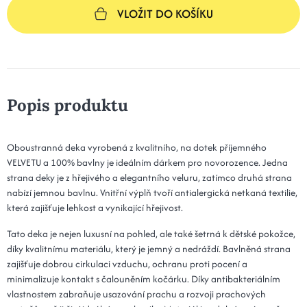
VLOŽIT DO KOŠÍKU
Popis produktu
Oboustranná deka vyrobená z kvalitního, na dotek příjemného
VELVETU a 100% bavlny je ideálním dárkem pro novorozence. Jedna
strana deky je z hřejivého a elegantního veluru, zatímco druhá strana
nabízí jemnou bavlnu. Vnitřní výplň tvoří antialergická netkaná textilie,
která zajišťuje lehkost a vynikající hřejivost.
Tato deka je nejen luxusní na pohled, ale také šetrná k dětské pokožce,
díky kvalitnímu materiálu, který je jemný a nedráždí. Bavlněná strana
zajišťuje dobrou cirkulaci vzduchu, ochranu proti pocení a
minimalizuje kontakt s čalouněním kočárku. Díky antibakteriálním
vlastnostem zabraňuje usazování prachu a rozvoji prachových