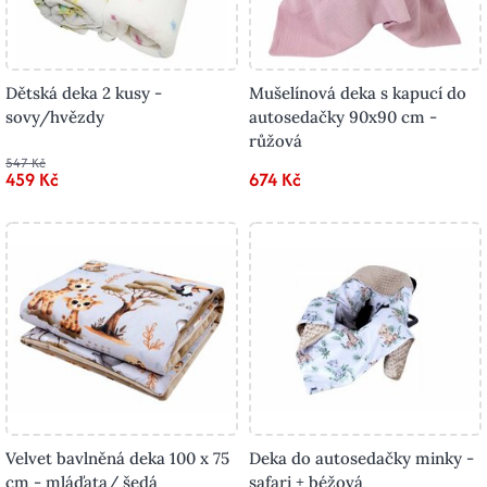
Dětská deka 2 kusy -
Mušelínová deka s kapucí do
sovy/hvězdy
autosedačky 90x90 cm -
růžová
547 Kč
459 Kč
674 Kč
Velvet bavlněná deka 100 x 75
Deka do autosedačky minky -
cm - mláďata/ šedá
safari + béžová