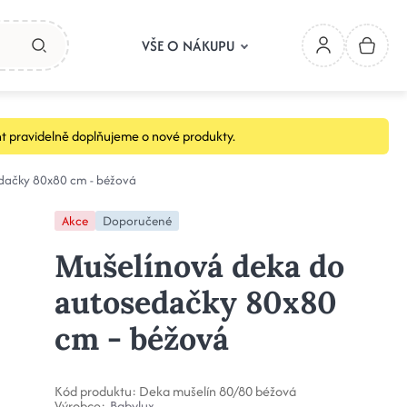
VŠE O NÁKUPU
t pravidelně doplňujeme o nové produkty.
dačky 80x80 cm - béžová
Akce
Doporučené
Mušelínová deka do
autosedačky 80x80
cm - béžová
Kód produktu:
Deka mušelín 80/80 béžová
Výrobce:
Babylux