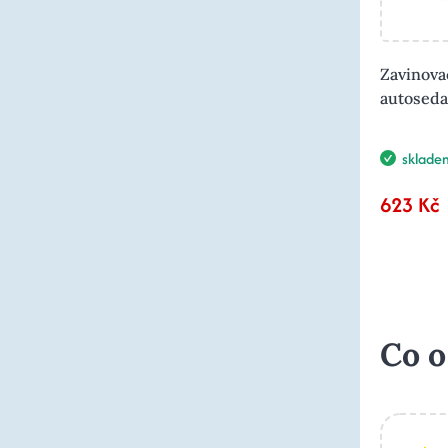
Zavinova
autosed
sklade
623 Kč
Co o