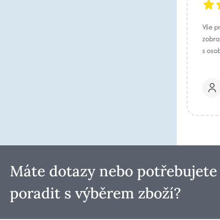
Vše p
zobraz
s oso
Máte dotazy nebo potřebujete
poradit s výběrem zboží?