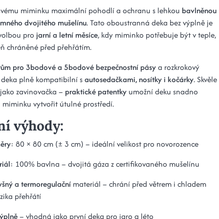
svému miminku maximální pohodlí a ochranu s lehkou
bavlněnou
emného dvojitého mušelínu
. Tato oboustranná deka bez výplně je
 volbou pro
jarní a letní měsíce
, kdy miminko potřebuje být v teple,
eň chráněné před přehřátím.
rům pro 3bodové a 5bodové bezpečnostní pásy
a rozkrokový
 deka plně kompatibilní s
autosedačkami, nosítky i kočárky
. Skvěle
i jako zavinovačka –
praktické patentky
umožní deku snadno
 miminku vytvořit útulné prostředí.
ní výhody:
ěry
: 80 × 80 cm (± 3 cm) – ideální velikost pro novorozence
iál
: 100% bavlna – dvojitá gáza z certifikovaného mušelínu
yšný a termoregulační
materiál – chrání před větrem i chladem
izika přehřátí
ýplně
– vhodná jako první deka pro jaro a léto