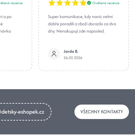
ěřená recenze
Ověřená recenze
ní a po
Super komunikace, kdy navíc velmi
né
dobře poradili a zboží dorazilo za dva
dnávka
dny. Nenakupuji zde naposled.
Jarda B.
26.02.2026
detsky-eshopek.cz
VŠECHNY KONTAKTY