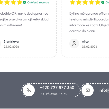
Ověřená recenze
Ov
roběhlo OK, navíc dostupnost co
Byli na mě opravdu příjem
ují je pravdivá a mají velký sklad
telefonu mi sdělili podrob
bním odběrem!
informace ke zboží. Obje
dorazila do 3 dnů.
Stanislava
Alice
26.02.2026
26.02.2026
+420 727 877 380
info@
PO - PÁ 8:00 - 14:30