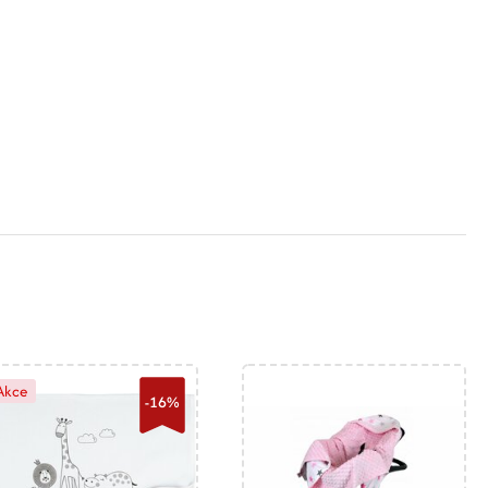
Akce
-16%