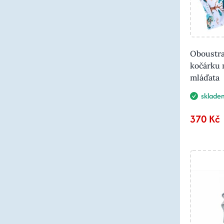
Oboustra
kočárku 
mláďata
sklade
370 Kč