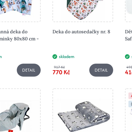
nná deka do
Deka do autosedačky nr. 8
Dě
minky 80x80 cm -
Saf
m
skladem
917 Kč
495
DETAIL
DETAIL
770 Kč
41