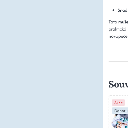
Snad
Tato
muše
praktická
novopečen
Souv
Akce
Doporu