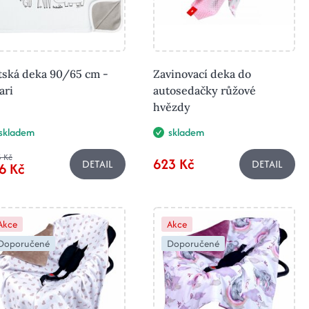
tská deka 90/65 cm -
Zavinovací deka do
ari
autosedačky růžové
hvězdy
skladem
skladem
 Kč
623 Kč
DETAIL
DETAIL
6 Kč
Akce
Akce
Doporučené
Doporučené