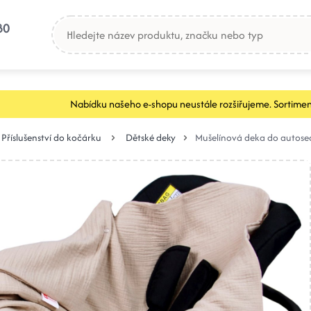
80
Nabídku našeho e-shopu neustále rozšiřujeme. Sortimen
Příslušenství do kočárku
Dětské deky
Mušelínová deka do autose