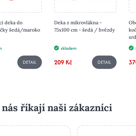
cí deka do
Deka z mikrovlákna -
Ob
ačky šedá/maroko
75x100 cm - šedá / hvězdy
ko
srd
m
skladem
209 Kč
37
DETAIL
DETAIL
 nás říkají naši zákazníci