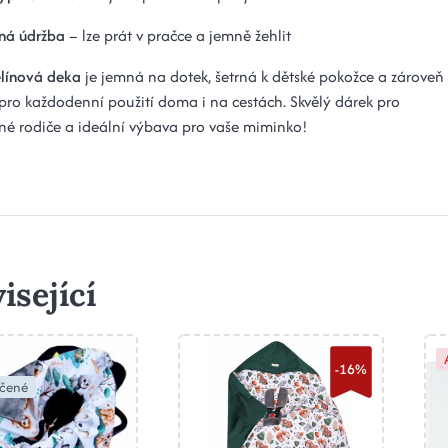
ná údržba
– lze prát v pračce a jemně žehlit
línová deka
je jemná na dotek, šetrná k dětské pokožce a zároveň
 pro každodenní použití doma i na cestách. Skvělý dárek pro
é rodiče a ideální výbava pro vaše miminko!
isející
-16%
čené