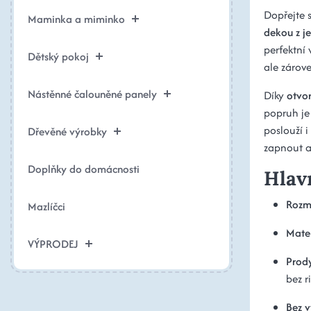
Dopřejte 
Maminka a miminko
dekou z j
perfektní
Dětský pokoj
ale zárov
Nástěnné čalouněné panely
Díky
otvo
popruh je
poslouží 
Dřevěné výrobky
zapnout a
Doplňky do domácnosti
Hlav
Rozm
Mazlíčci
Mater
VÝPRODEJ
Prod
bez r
Bez v