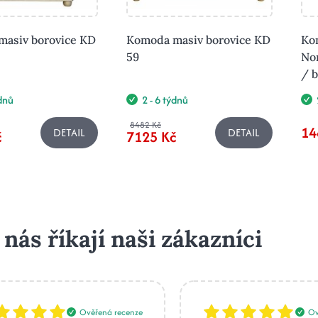
asiv borovice KD
Komoda masiv borovice KD
Ko
59
No
/ b
ýdnů
2 - 6 týdnů
8482 Kč
14
DETAIL
DETAIL
č
7125 Kč
 nás říkají naši zákazníci
Ověřená recenze
Ov