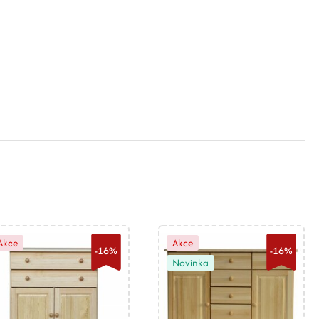
Akce
Akce
-16%
-16%
Novinka