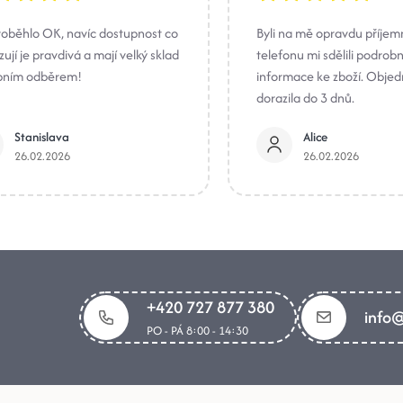
roběhlo OK, navíc dostupnost co
Byli na mě opravdu příjem
ují je pravdivá a mají velký sklad
telefonu mi sdělili podrob
bním odběrem!
informace ke zboží. Obje
dorazila do 3 dnů.
Stanislava
Alice
26.02.2026
26.02.2026
+420 727 877 380
info@
PO - PÁ 8:00 - 14:30