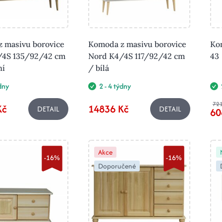
 masivu borovice
Komoda z masivu borovice
Ko
/4S 135/92/42 cm
Nord K4/4S 117/92/42 cm
43
ní
/ bílá
ýdny
2 - 4 týdny
721
Kč
14836 Kč
DETAIL
DETAIL
60
Akce
-16%
-16%
Doporučené