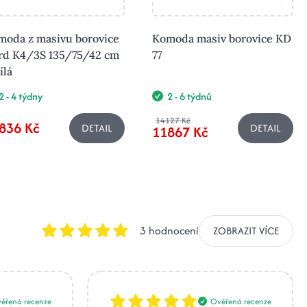
moda z masivu borovice
Komoda masiv borovice KD
rd K4/3S 135/75/42 cm
77
ílá
2 - 4 týdny
2 - 6 týdnů
14127 Kč
836 Kč
DETAIL
DETAIL
11867 Kč
3 hodnocení
ZOBRAZIT VÍCE
ěřená recenze
Ověřená recenze