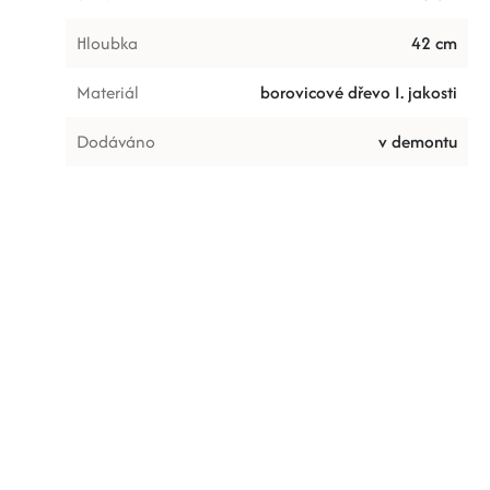
Hloubka
42 cm
Materiál
borovicové dřevo I. jakosti
Dodáváno
v demontu