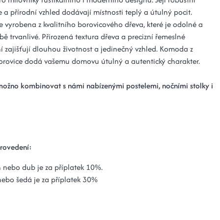
 a přírodní vzhled dodávají místnosti teplý a útulný pocit.
 vyrobena z kvalitního borovicového dřeva, které je odolné a
ě trvanlivé. Přirozená textura dřeva a precizní řemeslné
í zajišťují dlouhou životnost a jedinečný vzhled. Komoda z
orovice dodá vašemu domovu útulný a autentický charakter.
žno kombinovat s námi nabízenými postelemi, nočními stolky i
rovedení:
 nebo dub je za příplatek 10%.
nebo šedá je za příplatek 30%