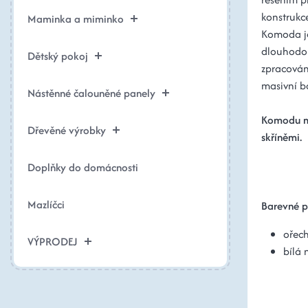
konstrukce
Maminka a miminko
Komoda je
dlouhodob
Dětský pokoj
zpracován
masivní b
Nástěnné čalouněné panely
Komodu mo
Dřevěné výrobky
skříněmi.
Doplňky do domácnosti
Mazlíčci
Barevné p
ořech
VÝPRODEJ
bílá 