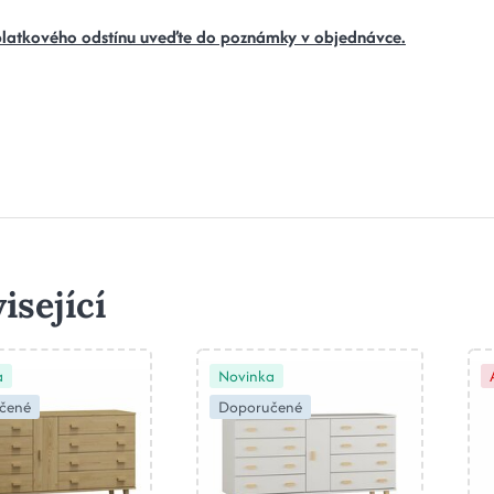
platkového odstínu uveďte do poznámky v objednávce.
isející
a
Novinka
čené
Doporučené