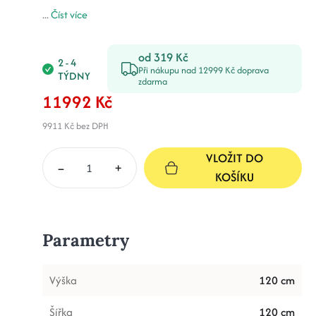
...
Číst více
od 319 Kč
2 - 4
Při nákupu nad 12999 Kč doprava
TÝDNY
zdarma
11992 Kč
9911 Kč
bez DPH
VLOŽIT DO
–
+
KOŠÍKU
Parametry
Výška
120 cm
Šířka
120 cm