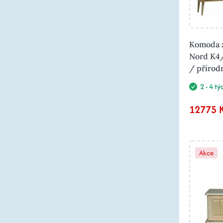
Komoda z
Nord K4
/ přírod
2 - 4 t
12775 
Akce