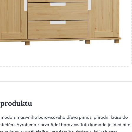
 produktu
omoda z masivního borovicového dřeva přináší přírodní krásu do
nteriéru. Vyrobena z prvotřídní borovice. Tato komoda je ideálním
o milovníky rustikálního i moderního designu. Její robustní