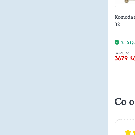
Komoda m
32
2 - 6 t
4380 Kč
3679 K
Co o