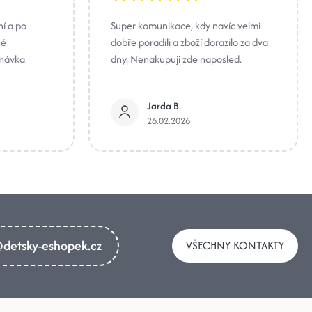
ní a po
Super komunikace, kdy navíc velmi
né
dobře poradili a zboží dorazilo za dva
dnávka
dny. Nenakupuji zde naposled.
Jarda B.
26.02.2026
detsky-eshopek.cz
VŠECHNY KONTAKTY