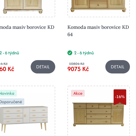
moda masiv borovice KD
Komoda masiv borovice KD
64
2 - 6 týdnů
2 - 6 týdnů
4 Kč
10804 Kč
DETAIL
DETAIL
60 Kč
9075 Kč
Novinka
Akce
-16%
Doporučené