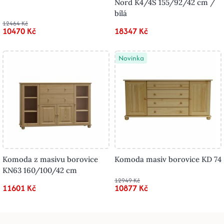
Nord K4/4S 155/92/42 cm /
bílá
12464 Kč
10470 Kč
18347 Kč
Novinka
Komoda z masivu borovice
Komoda masiv borovice KD 74
KN63 160/100/42 cm
12949 Kč
11601 Kč
10877 Kč