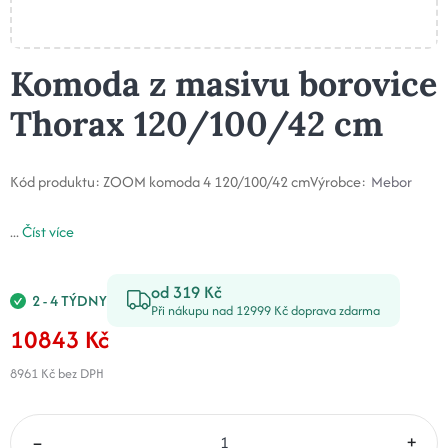
Komoda z masivu borovice
Thorax 120/100/42 cm
Kód produktu:
ZOOM komoda 4 120/100/42 cm
Výrobce:
Mebor
...
Číst více
od 319 Kč
2 - 4 TÝDNY
Při nákupu nad 12999 Kč doprava zdarma
10843 Kč
8961 Kč
bez DPH
–
+