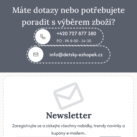
Máte dotazy nebo potřebujete
poradit s výběrem zboží?
+420 727 877 380
PO - PÁ 8:00 - 14:30
info@detsky-eshopek.cz
Newsletter
Zaregistrujte se a získejte všechny nabídky, trendy novinky a
kupóny e-mailem..