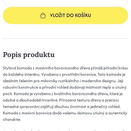
VLOŽIT DO KOŠÍKU
Popis produktu
Stylová komoda z masivního borovicového dřeva přináší přírodní krásu
do každého interiéru. Vyrobena z prvotřídní borovice. Tato komoda je
ideálním řešením pro milovníky rustikálního i moderního designu. Její
robustní konstrukce a přírodní vzhled dodávají místnosti teplý a útulný
pocit. Komoda je vyrobena z kvalitního borovicového dřeva, které je
odolné a dlouhodobě trvanlivé. Přirozená textura dřeva a precizní
řemeslné zpracování zajišťují dlouhou životnost a jedinečný vzhled.
Komoda z masivní borovice dodá vašemu domovu útulný a autentický
charakter.