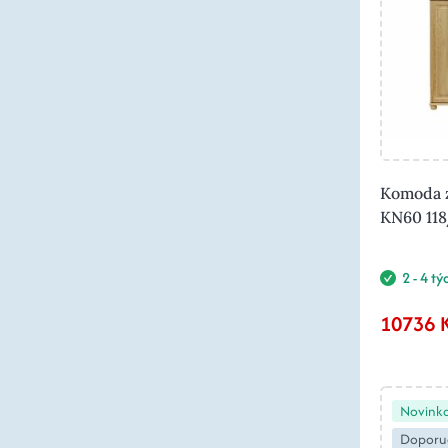
Komoda z
KN60 11
2 - 4 t
10736 
Novink
Doporu