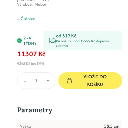
Výrobce:
Mebor
...
Číst více
od 319 Kč
2 - 4
Při nákupu nad 12999 Kč doprava
TÝDNY
zdarma
11307 Kč
9345 Kč
bez DPH
VLOŽIT DO
–
+
KOŠÍKU
Parametry
Výška
58,5 cm