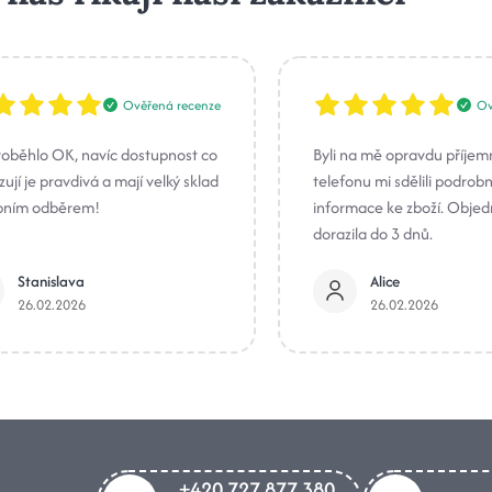
Ověřená recenze
Ov
roběhlo OK, navíc dostupnost co
Byli na mě opravdu příjem
ují je pravdivá a mají velký sklad
telefonu mi sdělili podrob
bním odběrem!
informace ke zboží. Obje
dorazila do 3 dnů.
Stanislava
Alice
26.02.2026
26.02.2026
+420 727 877 380