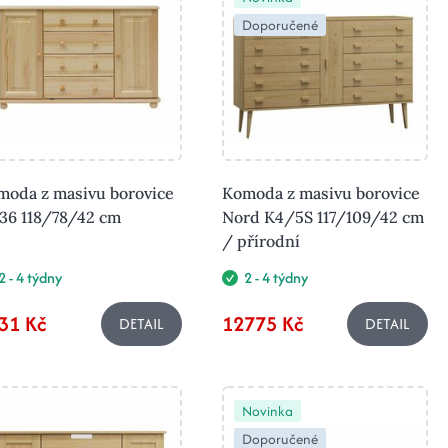
Doporučené
moda z masivu borovice
Komoda z masivu borovice
36 118/78/42 cm
Nord K4/5S 117/109/42 cm
/ přírodní
2 - 4 týdny
2 - 4 týdny
31 Kč
12775 Kč
DETAIL
DETAIL
Novinka
Doporučené