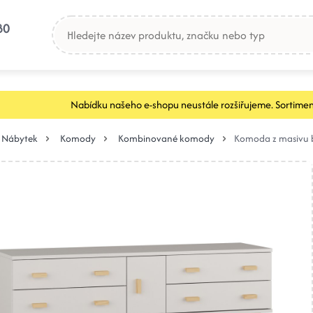
80
Nabídku našeho e-shopu neustále rozšiřujeme. Sortimen
Nábytek
Komody
Kombinované komody
Komoda z masivu b