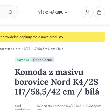
VŠE O NÁKUPU
t pravidelně doplňujeme o nové produkty.
orovice Nord K4/2S 117/58,5/42 cm / bílá
Novinka
Doporučené
Komoda z masivu
borovice Nord K4/2S
117/58,5/42 cm / bílá
Kód
SCANDIA komoda K4/2S bílá 117/58,5/42
produktu:
cm