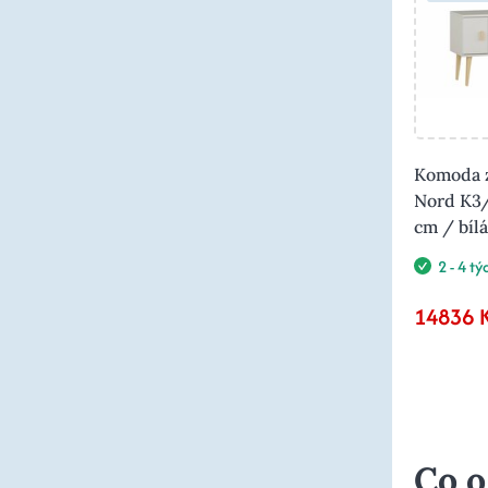
Komoda z
Nord K3/
cm / bílá
2 - 4 t
14836 
Co o