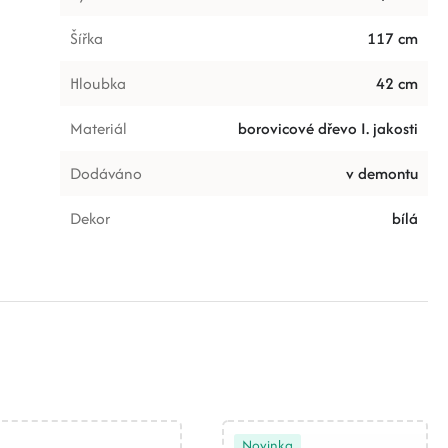
Šířka
117 cm
Hloubka
42 cm
Materiál
borovicové dřevo I. jakosti
Dodáváno
v demontu
Dekor
bílá
Novinka