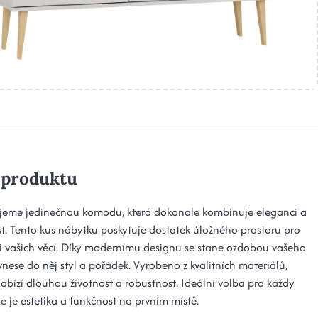
 produktu
jeme jedinečnou komodu, která dokonale kombinuje eleganci a
st. Tento kus nábytku poskytuje dostatek úložného prostoru pro
i vašich věcí. Díky modernímu designu se stane ozdobou vašeho
 vnese do něj styl a pořádek. Vyrobeno z kvalitních materiálů,
bízí dlouhou životnost a robustnost. Ideální volba pro každý
e je estetika a funkčnost na prvním místě.