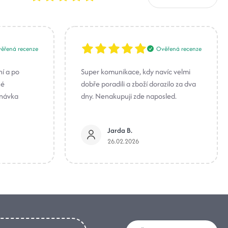
ěřená recenze
Ověřená recenze
ní a po
Super komunikace, kdy navíc velmi
né
dobře poradili a zboží dorazilo za dva
dnávka
dny. Nenakupuji zde naposled.
Jarda B.
26.02.2026