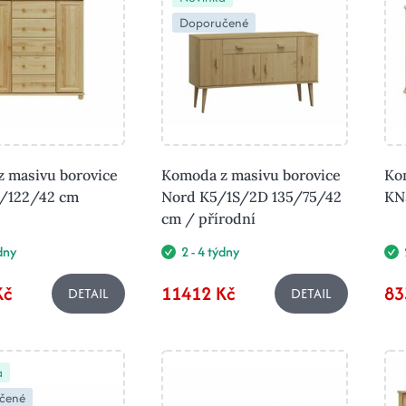
Doporučené
 masivu borovice
Komoda z masivu borovice
Ko
8/122/42 cm
Nord K5/1S/2D 135/75/42
KN
cm / přírodní
ýdny
2 - 4 týdny
Kč
11412 Kč
83
DETAIL
DETAIL
a
čené