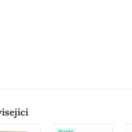
isející
Novinka