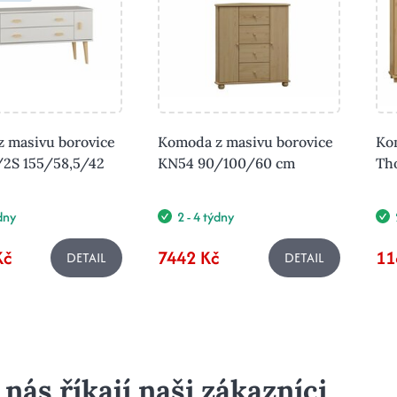
 masivu borovice
Komoda z masivu borovice
Ko
2S 155/58,5/42
KN54 90/100/60 cm
Th
ýdny
2 - 4 týdny
Kč
7442 Kč
11
DETAIL
DETAIL
 nás říkají naši zákazníci