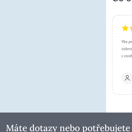
Vše p
zobraz
s oso
Máte dotazy nebo potřebujete