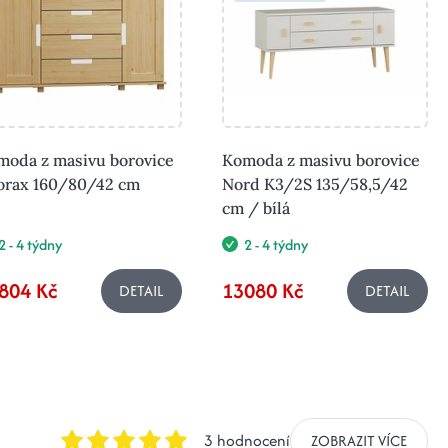
moda z masivu borovice
Komoda z masivu borovice
orax 160/80/42 cm
Nord K3/2S 135/58,5/42
cm / bílá
2 - 4 týdny
2 - 4 týdny
804 Kč
13080 Kč
DETAIL
DETAIL
3 hodnocení
ZOBRAZIT VÍCE