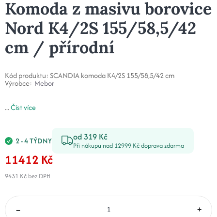
Komoda z masivu borovice
Nord K4/2S 155/58,5/42
cm / přírodní
Kód produktu:
SCANDIA komoda K4/2S 155/58,5/42 cm
Výrobce:
Mebor
...
Číst více
od 319 Kč
2 - 4 TÝDNY
Při nákupu nad 12999 Kč doprava zdarma
11412 Kč
9431 Kč
bez DPH
–
+