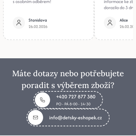
s osobním odběrem!
informace ke zb
dorazila do 3 dnů
Stanislava
Alice
26.02.2026
26.02.20
Máte dotazy nebo potřebujete
poradit s výběrem zboží?
+420 727 877 380
PO - PÁ 8:00 - 14:30
info@detsky-eshopek.cz