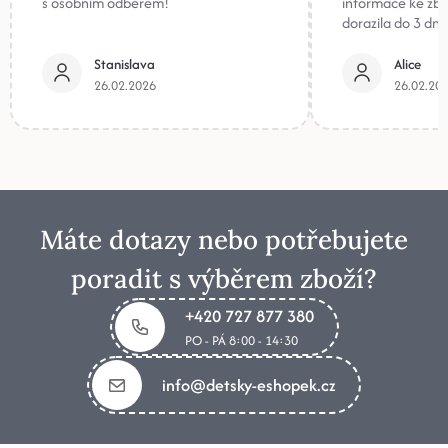
s osobním odběrem!
informace ke zb
dorazila do 3 dnů
Stanislava
Alice
26.02.2026
26.02.20
Máte dotazy nebo potřebujete
poradit s výběrem zboží?
+420 727 877 380
PO - PÁ 8:00 - 14:30
info@detsky-eshopek.cz