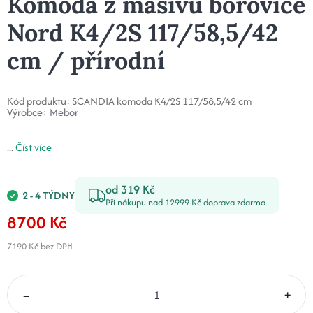
Komoda z masivu borovice
Nord K4/2S 117/58,5/42
cm / přírodní
Kód produktu:
SCANDIA komoda K4/2S 117/58,5/42 cm
Výrobce:
Mebor
...
Číst více
od 319 Kč
2 - 4 TÝDNY
Při nákupu nad 12999 Kč doprava zdarma
8700 Kč
7190 Kč
bez DPH
–
+