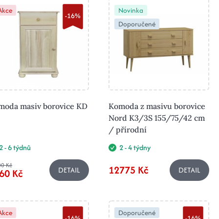
Akce
Novinka
-16%
Doporučené
moda masiv borovice KD
Komoda z masivu borovice
Nord K3/3S 155/75/42 cm
/ přírodní
2 - 6 týdnů
2 - 4 týdny
0 Kč
12775 Kč
DETAIL
DETAIL
60 Kč
Akce
Doporučené
-16%
-16%