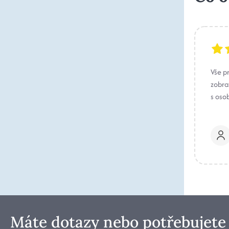
Vše p
zobraz
s oso
Máte dotazy nebo potřebujete