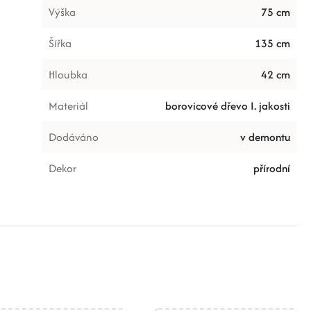
Výška
75 cm
Šířka
135 cm
Hloubka
42 cm
Materiál
borovicové dřevo I. jakosti
Dodáváno
v demontu
Dekor
přírodní