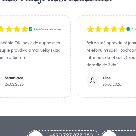
Ověřená recenze
Ov
roběhlo OK, navíc dostupnost co
Byli na mě opravdu příjem
ují je pravdivá a mají velký sklad
telefonu mi sdělili podrob
bním odběrem!
informace ke zboží. Obje
dorazila do 3 dnů.
Stanislava
Alice
26.02.2026
26.02.2026
+420 727 877 380