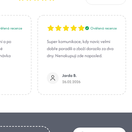
ěřená recenze
Ověřená recenze
ní a po
Super komunikace, kdy navíc velmi
né
dobře poradili a zboží dorazilo za dva
dnávka
dny. Nenakupuji zde naposled.
Jarda B.
26.02.2026