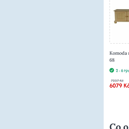
Komoda m
68
2 - 6 t
7237 Kč
6079 K
Co o