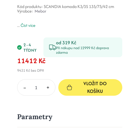
Kód produktu:
SCANDIA komoda K3/3S 135/75/42 cm
Výrobce:
Mebor
...
Číst více
od 319 Kč
2 - 4
Při nákupu nad 12999 Kč doprava
TÝDNY
zdarma
11412 Kč
9431 Kč
bez DPH
VLOŽIT DO
–
+
KOŠÍKU
Parametry