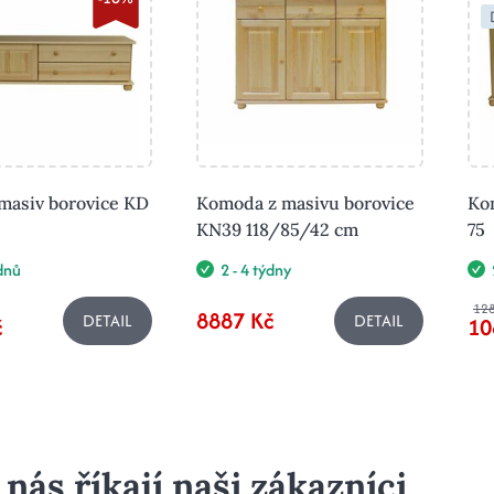
asiv borovice KD
Komoda z masivu borovice
Ko
KN39 118/85/42 cm
75
ýdnů
2 - 4 týdny
12
8887 Kč
DETAIL
DETAIL
č
10
 nás říkají naši zákazníci