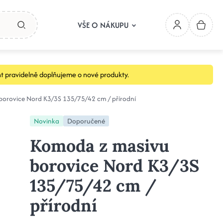
VŠE O NÁKUPU
t pravidelně doplňujeme o nové produkty.
orovice Nord K3/3S 135/75/42 cm / přírodní
Novinka
Doporučené
Komoda z masivu
borovice Nord K3/3S
135/75/42 cm /
přírodní