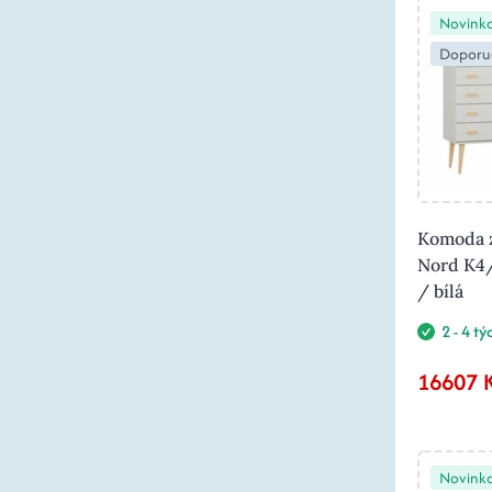
Novink
Doporu
Komoda z
Nord K4
/ bílá
2 - 4 t
16607 
Novink