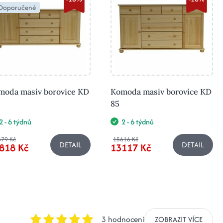
Doporučené
moda masiv borovice KD
Komoda masiv borovice KD
85
2 - 6 týdnů
2 - 6 týdnů
879 Kč
15616 Kč
DETAIL
DETAIL
818 Kč
13117 Kč
3 hodnocení
ZOBRAZIT VÍCE