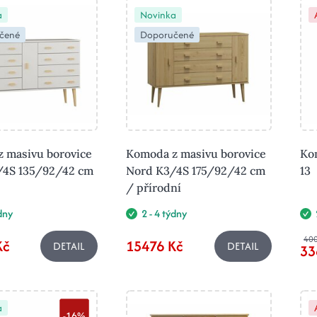
a
Novinka
čené
Doporučené
 masivu borovice
Komoda z masivu borovice
Ko
/4S 135/92/42 cm
Nord K3/4S 175/92/42 cm
13
/ přírodní
ýdny
2 - 4 týdny
400
Kč
15476 Kč
DETAIL
DETAIL
33
a
-16%