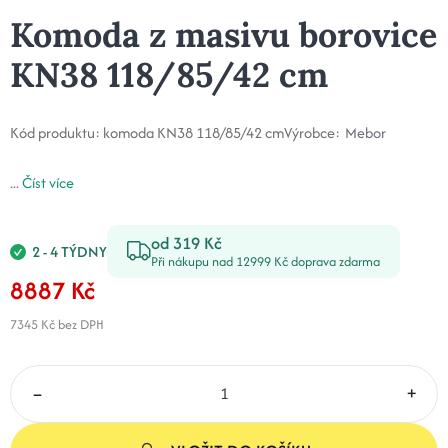
Komoda z masivu borovice
KN38 118/85/42 cm
Kód produktu:
komoda KN38 118/85/42 cm
Výrobce:
Mebor
...
Číst více
od 319 Kč
2 - 4 TÝDNY
Při nákupu nad 12999 Kč doprava zdarma
8887 Kč
7345 Kč
bez DPH
–
+