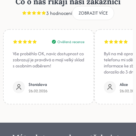
Co o nás říkají naši zákazníci
3 hodnocení
ZOBRAZIT VÍCE
Ověřená recenze
Vše proběhlo OK, navíc dostupnost co
Byli na mě oprav
zobrazují je pravdivá a mají velký sklad
telefonu mi sděli
s osobním odběrem!
informace ke zb
dorazila do 3 dnů
Stanislava
Alice
26.02.2026
26.02.20