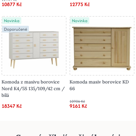
10877 Kč
12775 Kč
Novinka
Novinka
Doporučené
Komoda z masivu borovice
Komoda masiv borovice KD
Nord K4/5S 135/109/42 cm /
66
bílá
10906 Kč
18347 Kč
9161 Kč