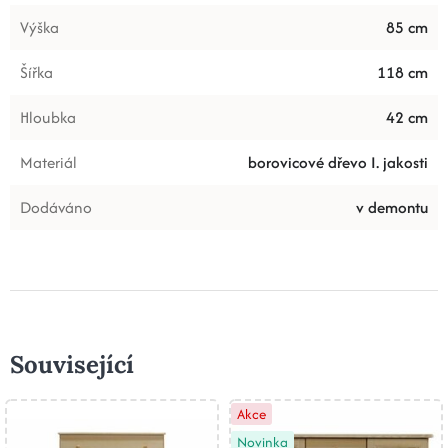
Výška
85 cm
Šířka
118 cm
Hloubka
42 cm
Materiál
borovicové dřevo I. jakosti
Dodáváno
v demontu
Související
Akce
Novinka