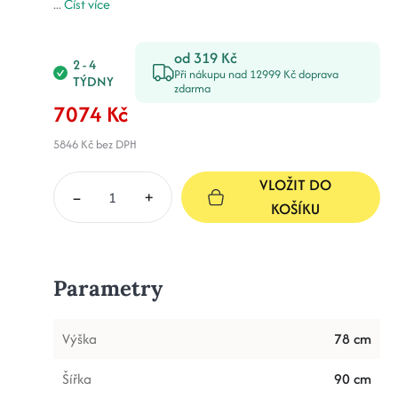
...
Číst více
od 319 Kč
2 - 4
Při nákupu nad 12999 Kč doprava
TÝDNY
zdarma
7074 Kč
5846 Kč
bez DPH
VLOŽIT DO
–
+
KOŠÍKU
Parametry
Výška
78 cm
Šířka
90 cm