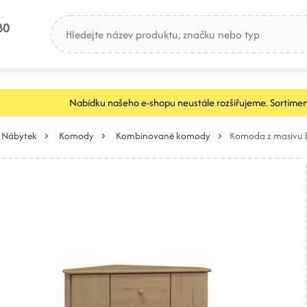
80
Nabídku našeho e-shopu neustále rozšiřujeme. Sortimen
Nábytek
Komody
Kombinované komody
Komoda z masivu 