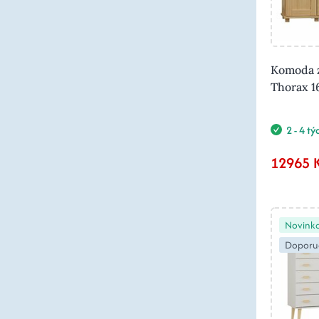
Komoda z
Thorax 
2 - 4 t
12965 
Novink
Doporu