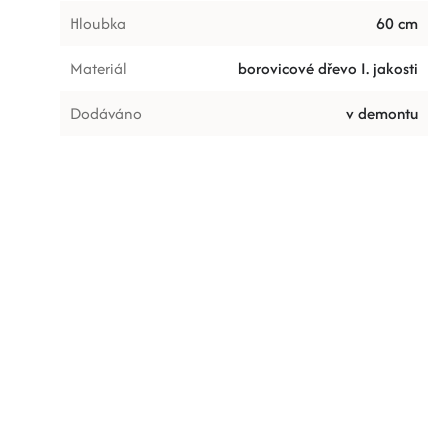
Hloubka
60 cm
Materiál
borovicové dřevo I. jakosti
Dodáváno
v demontu