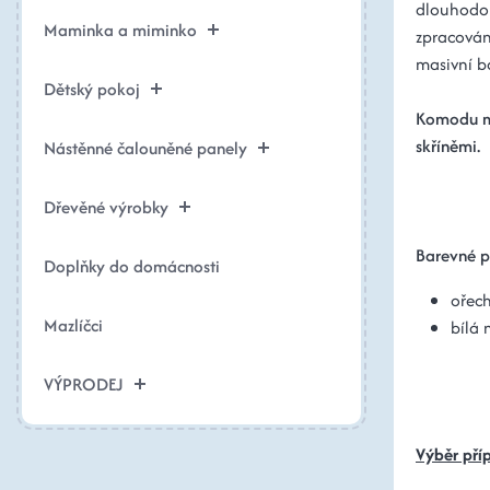
dlouhodob
Maminka a miminko
zpracován
masivní b
Dětský pokoj
Komodu mo
skříněmi.
Nástěnné čalouněné panely
Dřevěné výrobky
Barevné p
Doplňky do domácnosti
ořech
Mazlíčci
bílá 
VÝPRODEJ
Výběr pří