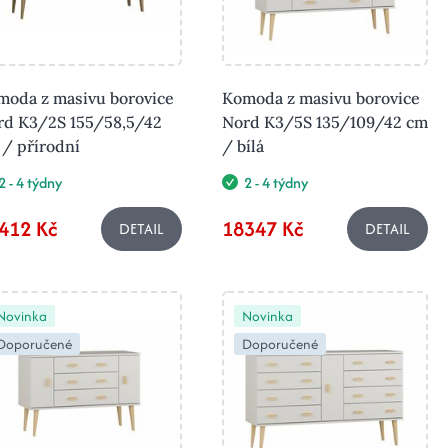
moda z masivu borovice
Komoda z masivu borovice
rd K3/2S 155/58,5/42
Nord K3/5S 135/109/42 cm
/ přírodní
/ bílá
2 - 4 týdny
2 - 4 týdny
412 Kč
18347 Kč
DETAIL
DETAIL
Novinka
Novinka
Doporučené
Doporučené