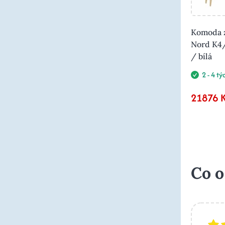
Komoda z
Nord K4
/ bílá
2 - 4 t
21876 
Co o