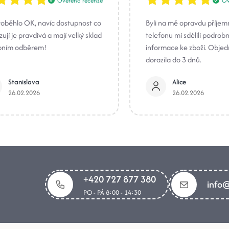
Ověřená recenze
Ov
roběhlo OK, navíc dostupnost co
Byli na mě opravdu příjem
ují je pravdivá a mají velký sklad
telefonu mi sdělili podrob
bním odběrem!
informace ke zboží. Obje
dorazila do 3 dnů.
Stanislava
Alice
26.02.2026
26.02.2026
+420 727 877 380
info@
PO - PÁ 8:00 - 14:30