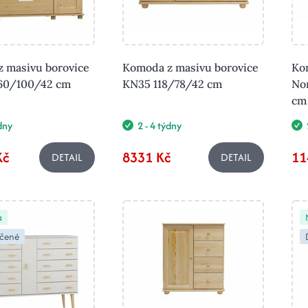
 masivu borovice
Komoda z masivu borovice
Ko
160/100/42 cm
KN35 118/78/42 cm
No
cm 
ýdny
2 - 4 týdny
Kč
8331 Kč
11
DETAIL
DETAIL
a
čené