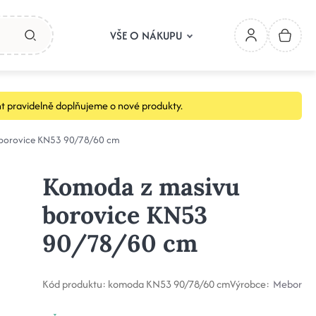
VŠE O NÁKUPU
t pravidelně doplňujeme o nové produkty.
borovice KN53 90/78/60 cm
Komoda z masivu
borovice KN53
90/78/60 cm
Kód produktu:
komoda KN53 90/78/60 cm
Výrobce:
Mebor