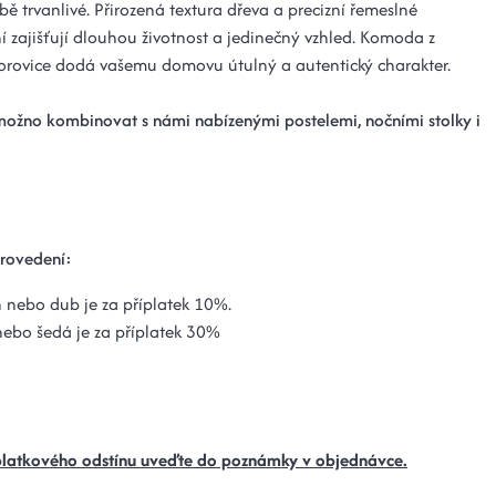
ě trvanlivé. Přirozená textura dřeva a precizní řemeslné
í zajišťují dlouhou životnost a jedinečný vzhled. Komoda z
orovice dodá vašemu domovu útulný a autentický charakter.
žno kombinovat s námi nabízenými postelemi, nočními stolky i
rovedení:
 nebo dub je za příplatek 10%.
nebo šedá je za příplatek 30%
platkového odstínu uveďte do poznámky v objednávce.