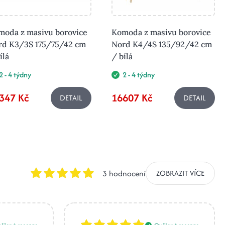
moda z masivu borovice
Komoda z masivu borovice
rd K3/3S 175/75/42 cm
Nord K4/4S 135/92/42 cm
ílá
/ bílá
2 - 4 týdny
2 - 4 týdny
347 Kč
16607 Kč
DETAIL
DETAIL
3 hodnocení
ZOBRAZIT VÍCE