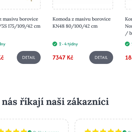
 masivu borovice
Komoda z masivu borovice
Ko
/5S 175/109/42 cm
KN48 80/100/42 cm
No
/ b
ýdny
2 - 4 týdny
Kč
7347 Kč
18
DETAIL
DETAIL
 nás říkají naši zákazníci