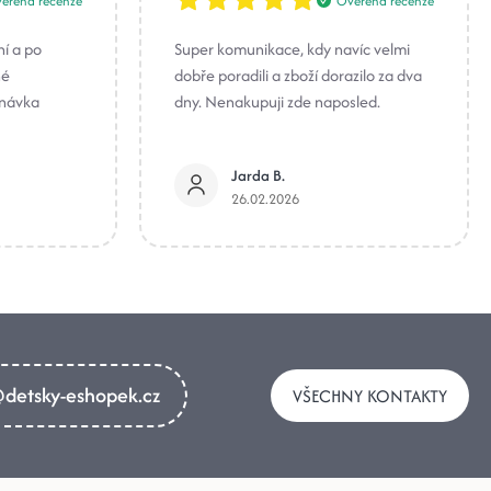
ěřená recenze
Ověřená recenze
ní a po
Super komunikace, kdy navíc velmi
né
dobře poradili a zboží dorazilo za dva
dnávka
dny. Nenakupuji zde naposled.
Jarda B.
26.02.2026
detsky-eshopek.cz
VŠECHNY KONTAKTY