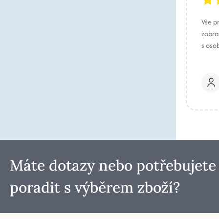
Vše p
zobraz
s oso
Máte dotazy nebo potřebujete
poradit s výběrem zboží?