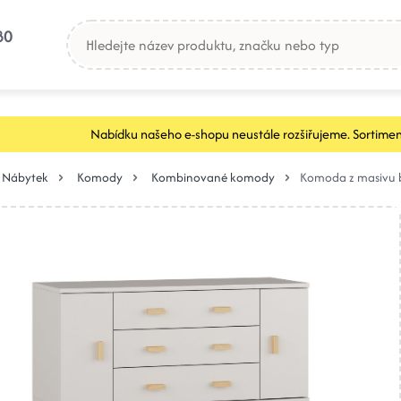
80
Nabídku našeho e-shopu neustále rozšiřujeme. Sortimen
Nábytek
Komody
Kombinované komody
Komoda z masivu b