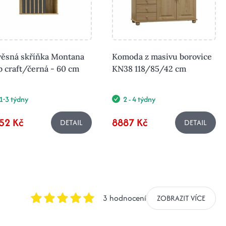
věsná skříňka Montana
Komoda z masivu borovice
 craft/černá - 60 cm
KN38 118/85/42 cm
1-3 týdny
2 - 4 týdny
52 Kč
8887 Kč
DETAIL
DETAIL
3 hodnocení
ZOBRAZIT VÍCE