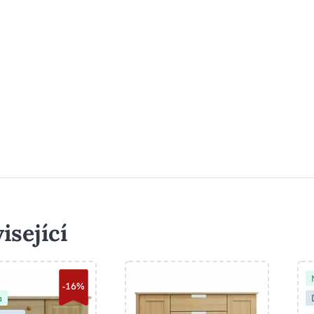
isející
-16%
a