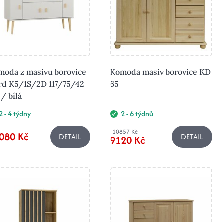
moda z masivu borovice
Komoda masiv borovice KD
rd K5/1S/2D 117/75/42
65
/ bílá
2 - 4 týdny
2 - 6 týdnů
10857 Kč
080 Kč
DETAIL
DETAIL
9120 Kč