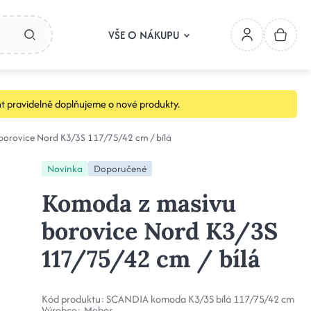
VŠE O NÁKUPU
t pravidelně doplňujeme o nové produkty.
orovice Nord K3/3S 117/75/42 cm / bílá
Novinka
Doporučené
Komoda z masivu
borovice Nord K3/3S
117/75/42 cm / bílá
Kód produktu:
SCANDIA komoda K3/3S bílá 117/75/42 cm
Výrobce:
Mebor