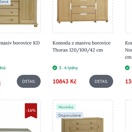
čené
asiv borovice KD
Komoda z masivu borovice
Ko
Thorax 120/100/42 cm
No
cm 
ýdnů
2 - 4 týdny
10843 Kč
13
DETAIL
DETAIL
č
Novinka
-16%
Doporučené