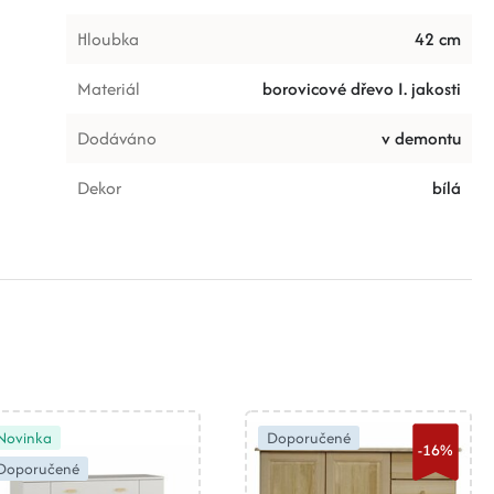
Hloubka
42 cm
Materiál
borovicové dřevo I. jakosti
Dodáváno
v demontu
Dekor
bílá
Novinka
Doporučené
-16%
Doporučené