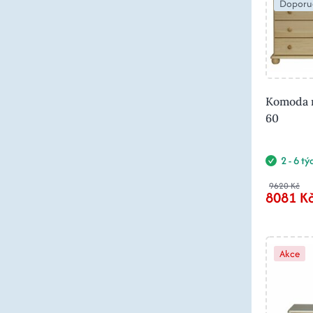
Doporu
Komoda m
60
2 - 6 t
9620 Kč
8081 K
Akce