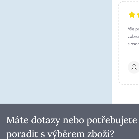
Vše p
zobraz
s oso
Máte dotazy nebo potřebujete
poradit s výběrem zboží?