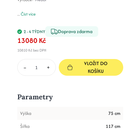
...
Číst více
Doprava zdarma
2 - 4 TÝDNY
13080 Kč
10810 Kč
bez DPH
VLOŽIT DO
–
+
KOŠÍKU
Parametry
Výška
75 cm
Šířka
117 cm