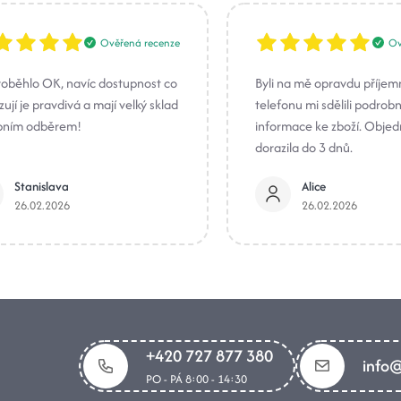
Ověřená recenze
Ov
roběhlo OK, navíc dostupnost co
Byli na mě opravdu příjem
ují je pravdivá a mají velký sklad
telefonu mi sdělili podrob
bním odběrem!
informace ke zboží. Obje
dorazila do 3 dnů.
Stanislava
Alice
26.02.2026
26.02.2026
+420 727 877 380
info@
PO - PÁ 8:00 - 14:30