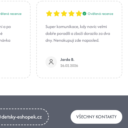
ěřená recenze
Ověřená recenze
ní a po
Super komunikace, kdy navíc velmi
né
dobře poradili a zboží dorazilo za dva
dnávka
dny. Nenakupuji zde naposled.
Jarda B.
26.02.2026
detsky-eshopek.cz
VŠECHNY KONTAKTY