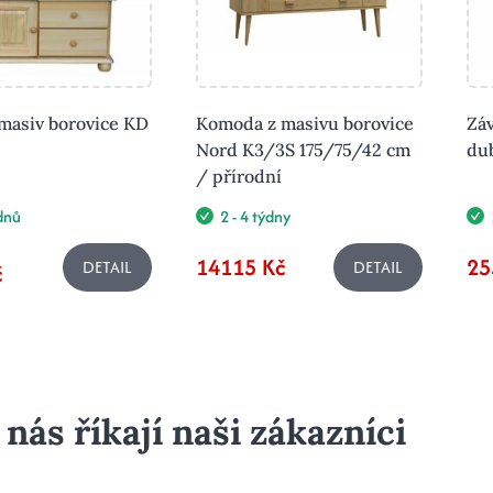
asiv borovice KD
Komoda z masivu borovice
Zá
Nord K3/3S 175/75/42 cm
dub
/ přírodní
ýdnů
2 - 4 týdny
14115 Kč
25
DETAIL
DETAIL
č
 nás říkají naši zákazníci