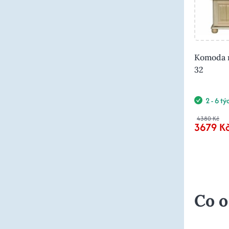
Komoda m
32
2 - 6 t
4380 Kč
3679 K
Co o