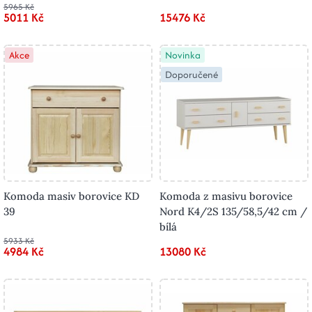
5965 Kč
5011 Kč
15476 Kč
Akce
Novinka
Doporučené
Komoda masiv borovice KD
Komoda z masivu borovice
39
Nord K4/2S 135/58,5/42 cm /
bílá
5933 Kč
4984 Kč
13080 Kč