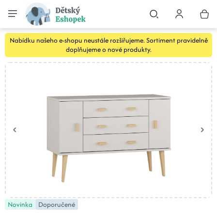
Nabídku našeho e-shopu neustále rozšiřujeme. Sortiment pravidelně
doplňujeme o nové produkty.
Novinka
Doporučené