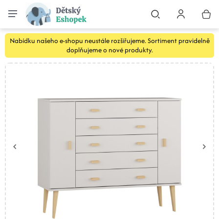
Nabídku našeho e-shopu neustále rozšiřujeme. Sortiment pravidelně
doplňujeme o nové produkty.