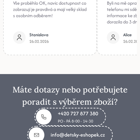
Vše proběhlo OK, navíc dostupnost co
Byli na mě oprav
zobrazují je pravdivá a mají velký sklad
telefonu mi sděli
s osobním odběrem!
informace ke zb
dorazila do 3 dnů
Stanislava
Alice
26.02.2026
26.02.20
Máte dotazy nebo potřebujete
poradit s výběrem zboží?
+420 727 877 380
PO - PÁ 8:00 - 14:30
info@detsky-eshopek.cz