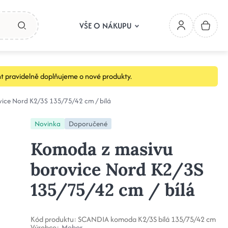
VŠE O NÁKUPU
t pravidelně doplňujeme o nové produkty.
ice Nord K2/3S 135/75/42 cm / bílá
Novinka
Doporučené
Komoda z masivu
borovice Nord K2/3S
135/75/42 cm / bílá
Kód produktu:
SCANDIA komoda K2/3S bílá 135/75/42 cm
Výrobce:
Mebor