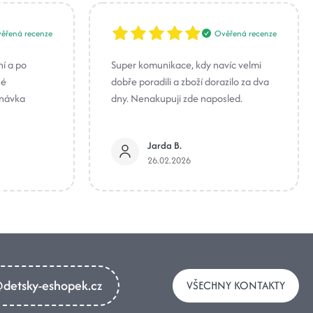
ěřená recenze
Ověřená recenze
ní a po
Super komunikace, kdy navíc velmi
né
dobře poradili a zboží dorazilo za dva
dnávka
dny. Nenakupuji zde naposled.
Jarda B.
26.02.2026
detsky-eshopek.cz
VŠECHNY KONTAKTY