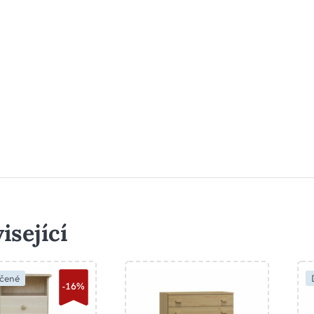
isející
čené
-16%