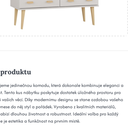
 produktu
jeme jedinečnou komodu, která dokonale kombinuje eleganci a
st. Tento kus nábytku poskytuje dostatek úložného prostoru pro
i vašich věcí. Díky modernímu designu se stane ozdobou vašeho
 vnese do něj styl a pořádek. Vyrobeno z kvalitních materiálů,
bízí dlouhou životnost a robustnost. Ideální volba pro každý
e je estetika a funkčnost na prvním místě.