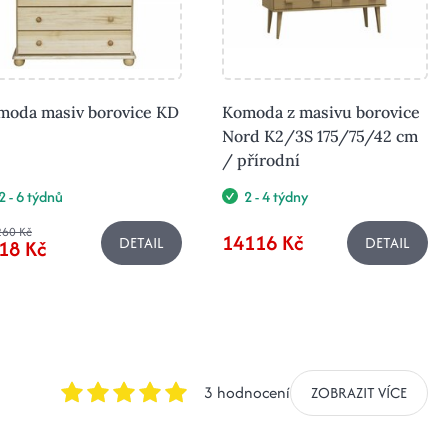
moda masiv borovice KD
Komoda z masivu borovice
Nord K2/3S 175/75/42 cm
/ přírodní
2 - 6 týdnů
2 - 4 týdny
260 Kč
14116 Kč
DETAIL
DETAIL
18 Kč
3 hodnocení
ZOBRAZIT VÍCE