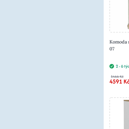
Komoda m
07
2 - 6 t
5466 Kč
4591 K