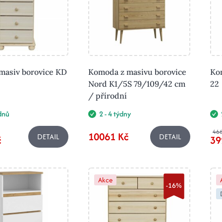
asiv borovice KD
Komoda z masivu borovice
Ko
Nord K1/5S 79/109/42 cm
22
/ přírodní
ýdnů
2 - 4 týdny
466
10061 Kč
DETAIL
DETAIL
č
39
Akce
-16%