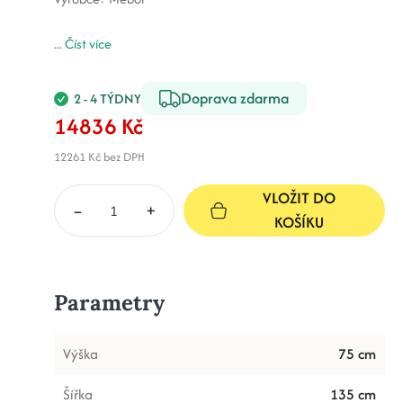
...
Číst více
Doprava zdarma
2 - 4 TÝDNY
14836 Kč
12261 Kč
bez DPH
VLOŽIT DO
–
+
KOŠÍKU
Parametry
Výška
75 cm
Šířka
135 cm