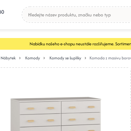
80
Nabídku našeho e-shopu neustále rozšiřujeme. Sortimen
Nábytek
Komody
Komody se šuplíky
Komoda z masivu borov