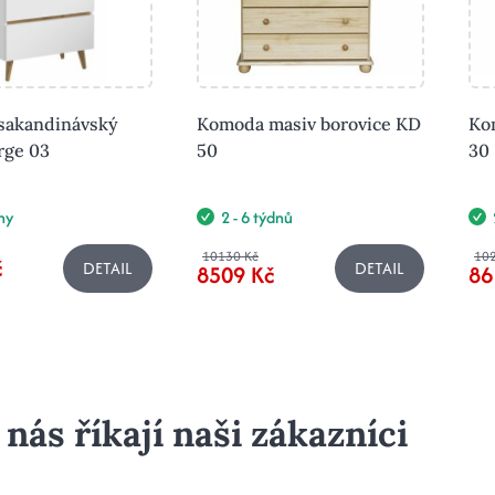
sakandinávský
Komoda masiv borovice KD
Ko
rge 03
50
30
ny
2 - 6 týdnů
10130 Kč
10
č
DETAIL
DETAIL
8509 Kč
86
 nás říkají naši zákazníci