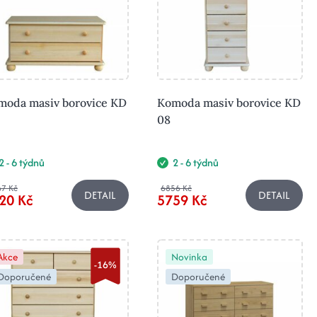
moda masiv borovice KD
Komoda masiv borovice KD
08
2 - 6 týdnů
2 - 6 týdnů
7 Kč
6856 Kč
DETAIL
DETAIL
20 Kč
5759 Kč
Akce
Novinka
-16%
Doporučené
Doporučené