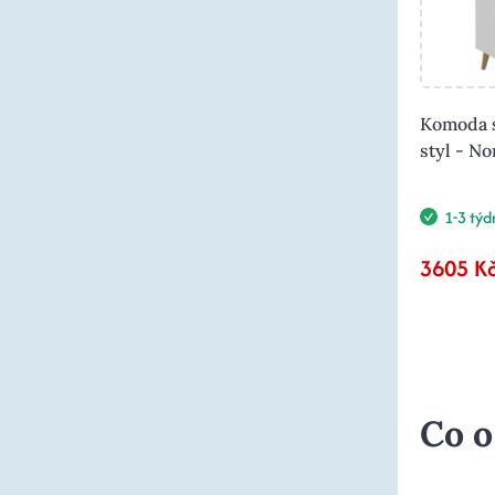
Komoda 
styl - No
1-3 týd
3605 K
Co o