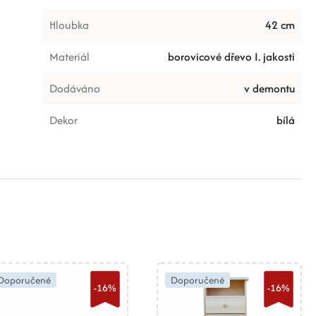
Hloubka
42 cm
Materiál
borovicové dřevo I. jakosti
Dodáváno
v demontu
Dekor
bílá
Doporučené
Doporučené
-16%
-16%