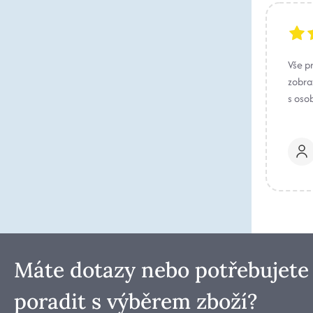
Vše p
zobraz
s oso
Máte dotazy nebo potřebujete
poradit s výběrem zboží?