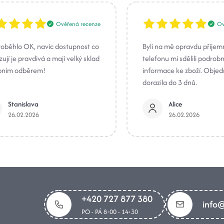
Ověřená recenze
Ov
roběhlo OK, navíc dostupnost co
Byli na mě opravdu příjem
ují je pravdivá a mají velký sklad
telefonu mi sdělili podrob
bním odběrem!
informace ke zboží. Obje
dorazila do 3 dnů.
Stanislava
Alice
26.02.2026
26.02.2026
+420 727 877 380
info@
PO - PÁ 8:00 - 14:30