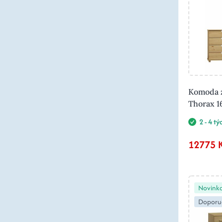
Komoda z
Thorax 
2 - 4 t
12775 
Novink
Doporu