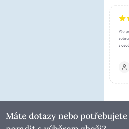
Vše p
zobraz
s oso
Máte dotazy nebo potřebujete
poradit s výběrem zboží?