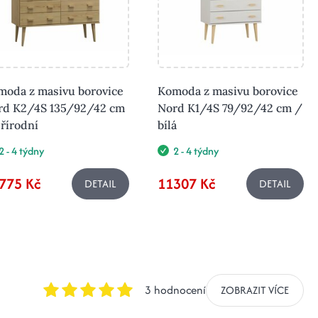
moda z masivu borovice
Komoda z masivu borovice
rd K2/4S 135/92/42 cm
Nord K1/4S 79/92/42 cm /
řírodní
bílá
2 - 4 týdny
2 - 4 týdny
775 Kč
11307 Kč
DETAIL
DETAIL
3 hodnocení
ZOBRAZIT VÍCE