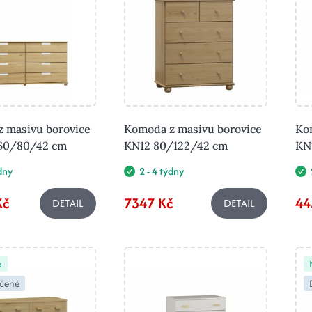
 masivu borovice
Komoda z masivu borovice
Ko
160/80/42 cm
KN12 80/122/42 cm
KN
ýdny
2 - 4 týdny
Kč
7347 Kč
44
DETAIL
DETAIL
a
čené