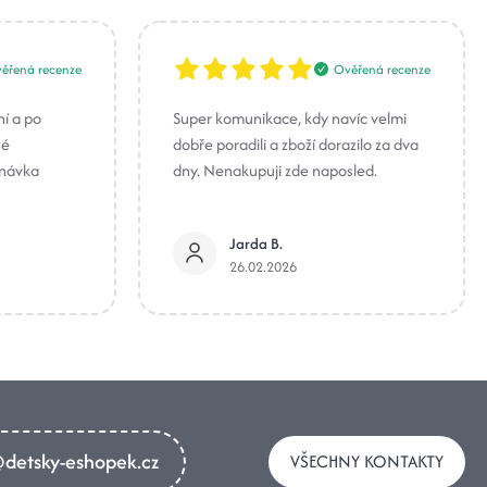
ěřená recenze
Ověřená recenze
ní a po
Super komunikace, kdy navíc velmi
né
dobře poradili a zboží dorazilo za dva
dnávka
dny. Nenakupuji zde naposled.
Jarda B.
26.02.2026
detsky-eshopek.cz
VŠECHNY KONTAKTY