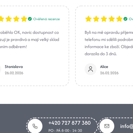
Ověřená recenze
Ov
roběhlo OK, navíc dostupnost co
Byli na mě opravdu příjem
ují je pravdivá a mají velký sklad
telefonu mi sdělili podrob
bním odběrem!
informace ke zboží. Obje
dorazila do 3 dnů.
Stanislava
Alice
26.02.2026
26.02.2026
+420 727 877 380
info@
PO - PÁ 8:00 - 14:30