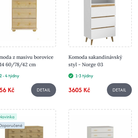
moda z masivu borovice
Komoda sakandinávský
14 60/78/42 cm
styl - Norge 03
2 - 4 týdny
1-3 týdny
56 Kč
3605 Kč
DETAIL
DETAIL
Novinka
Doporučené