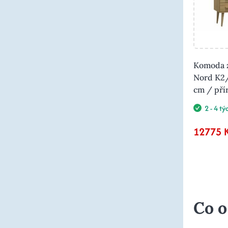
Komoda z
Nord K2/
cm / pří
2 - 4 t
12775 
Co o