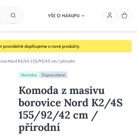
VŠE O NÁKUPU
t pravidelně doplňujeme o nové produkty.
ice Nord K2/4S 155/92/42 cm / přírodní
Novinka
Doporučené
Komoda z masivu
borovice Nord K2/4S
155/92/42 cm /
přírodní