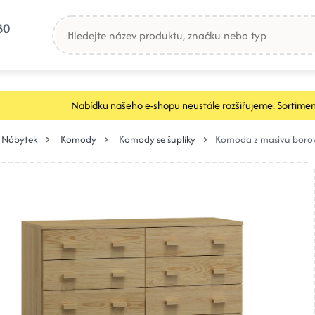
80
Nabídku našeho e-shopu neustále rozšiřujeme. Sortimen
Nábytek
Komody
Komody se šuplíky
Komoda z masivu borov