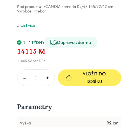
Kód produktu:
SCANDIA komoda K2/4S 155/92/42 cm
Výrobce:
Mebor
...
Číst více
Doprava zdarma
2 - 4 TÝDNY
14115 Kč
11665 Kč
bez DPH
VLOŽIT DO
–
+
KOŠÍKU
Parametry
Výška
92 cm