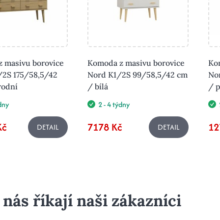
 masivu borovice
Komoda z masivu borovice
Ko
2S 175/58,5/42
Nord K1/2S 99/58,5/42 cm
No
rodní
/ bílá
/ p
ýdny
2 - 4 týdny
Kč
7178 Kč
12
DETAIL
DETAIL
 nás říkají naši zákazníci