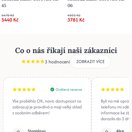
45
06
6476 Kč
4501 Kč
5440 Kč
3781 Kč
Co o nás říkají naši zákazníci
3 hodnocení
ZOBRAZIT VÍCE
Ověřená recenze
Vše proběhlo OK, navíc dostupnost co
Byli na mě oprav
zobrazují je pravdivá a mají velký sklad
telefonu mi sděli
s osobním odběrem!
informace ke zb
dorazila do 3 dnů
Stanislava
Alice