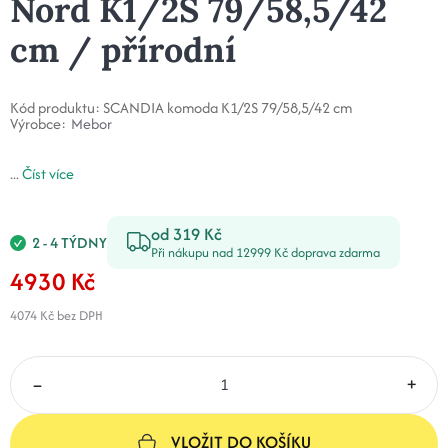
Nord K1/2S 79/58,5/42
cm / přírodní
Kód produktu:
SCANDIA komoda K1/2S 79/58,5/42 cm
Výrobce:
Mebor
...
Číst více
od 319 Kč
2 - 4 TÝDNY
Při nákupu nad 12999 Kč doprava zdarma
4930 Kč
4074 Kč
bez DPH
–
+
VLOŽIT DO KOŠÍKU