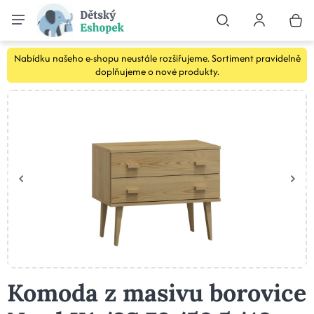
Nabídku našeho e-shopu neustále rozšiřujeme. Sortiment pravidelně
doplňujeme o nové produkty.
Komoda z masivu borovice