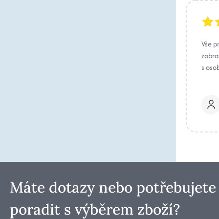
Vše p
zobraz
s oso
Máte dotazy nebo potřebujete
poradit s výběrem zboží?