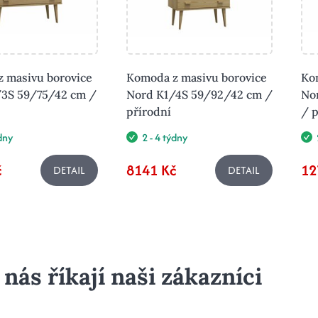
 masivu borovice
Komoda z masivu borovice
Ko
3S 59/75/42 cm /
Nord K1/4S 59/92/42 cm /
No
přírodní
/ p
ýdny
2 - 4 týdny
č
8141 Kč
12
DETAIL
DETAIL
 nás říkají naši zákazníci