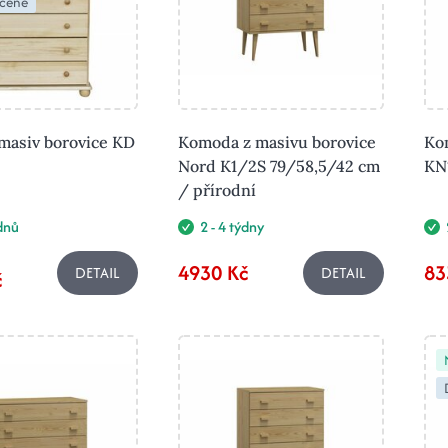
čené
asiv borovice KD
Komoda z masivu borovice
Ko
Nord K1/2S 79/58,5/42 cm
KN
/ přírodní
ýdnů
2 - 4 týdny
4930 Kč
83
DETAIL
DETAIL
č