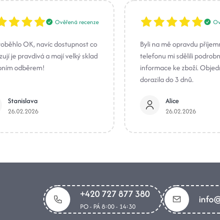
Ověřená recenze
Ov
roběhlo OK, navíc dostupnost co
Byli na mě opravdu příjem
ují je pravdivá a mají velký sklad
telefonu mi sdělili podrob
bním odběrem!
informace ke zboží. Obje
dorazila do 3 dnů.
Stanislava
Alice
26.02.2026
26.02.2026
+420 727 877 380
info@
PO - PÁ 8:00 - 14:30