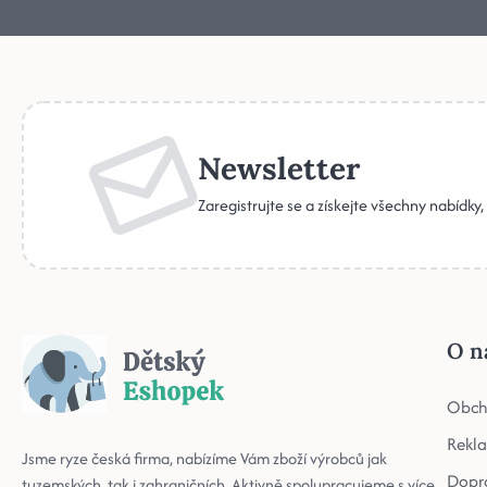
Newsletter
Zaregistrujte se a získejte všechny nabídky
O n
Obch
Rekl
Jsme ryze česká firma, nabízíme Vám zboží výrobců jak
Dopr
tuzemských, tak i zahraničních. Aktivně spolupracujeme s více