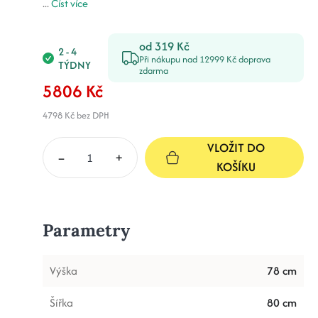
...
Číst více
od 319 Kč
2 - 4
Při nákupu nad 12999 Kč doprava
TÝDNY
zdarma
5806 Kč
4798 Kč
bez DPH
VLOŽIT DO
–
+
KOŠÍKU
Parametry
Výška
78 cm
Šířka
80 cm