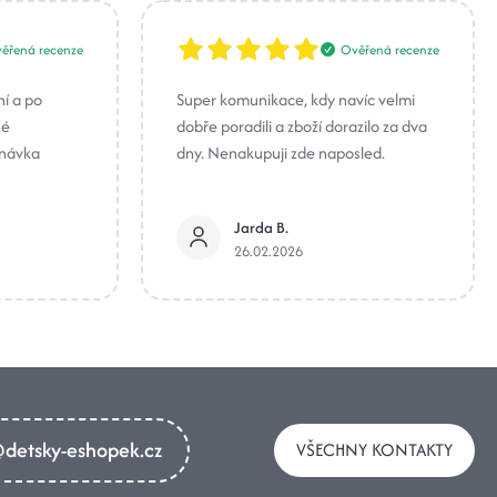
ěřená recenze
Ověřená recenze
ní a po
Super komunikace, kdy navíc velmi
né
dobře poradili a zboží dorazilo za dva
dnávka
dny. Nenakupuji zde naposled.
Jarda B.
26.02.2026
detsky-eshopek.cz
VŠECHNY KONTAKTY