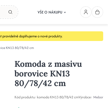
VŠE O NÁKUPU
t pravidelně doplňujeme o nové produkty.
vice KN13 80/78/42 cm
Komoda z masivu
borovice KN13
80/78/42 cm
Kód produktu:
komoda KN13 80/78/42 cm
Výrobce:
Mebor