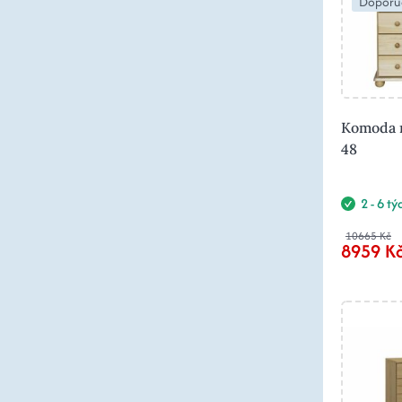
Doporu
Komoda m
48
2 - 6 t
10665 Kč
8959 K