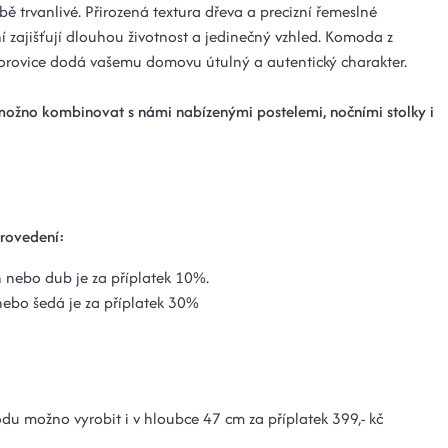
ě trvanlivé. Přirozená textura dřeva a precizní řemeslné
í zajišťují dlouhou životnost a jedinečný vzhled. Komoda z
orovice dodá vašemu domovu útulný a autentický charakter.
žno kombinovat s námi nabízenými postelemi, nočními stolky i
rovedení:
 nebo dub je za příplatek 10%.
nebo šedá je za příplatek 30%
u možno vyrobit i v hloubce 47 cm za příplatek 399,- kč