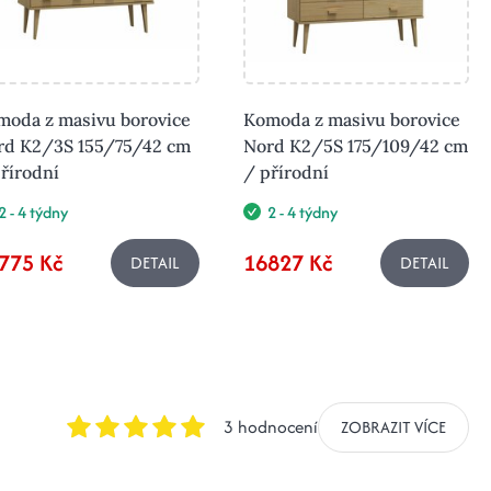
moda z masivu borovice
Komoda z masivu borovice
rd K2/3S 155/75/42 cm
Nord K2/5S 175/109/42 cm
řírodní
/ přírodní
2 - 4 týdny
2 - 4 týdny
775 Kč
16827 Kč
DETAIL
DETAIL
3 hodnocení
ZOBRAZIT VÍCE