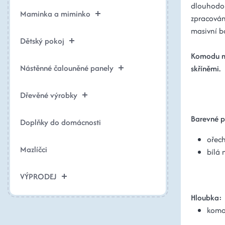
dlouhodob
Maminka a miminko
zpracován
masivní b
Dětský pokoj
Komodu mo
Nástěnné čalouněné panely
skříněmi.
Dřevěné výrobky
Barevné p
Doplňky do domácnosti
ořech
Mazlíčci
bílá 
VÝPRODEJ
Hloubka:
komod