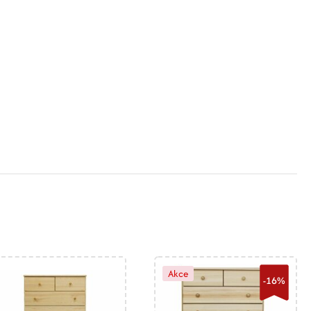
Akce
-16%