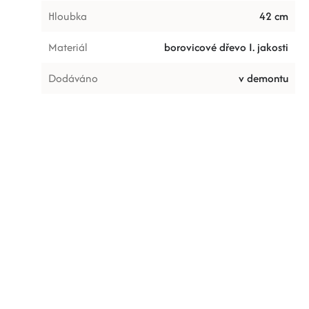
Hloubka
42 cm
Materiál
borovicové dřevo I. jakosti
Dodáváno
v demontu