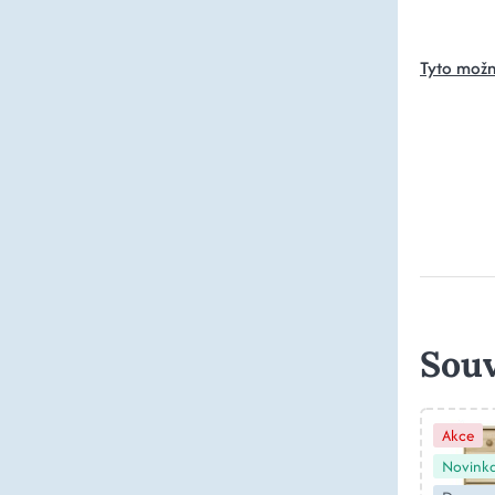
Tyto možn
Souv
Akce
Novink