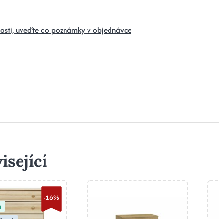
osti, uveďte do poznámky v objednávce
isející
-16%
a