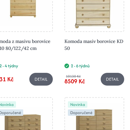
moda z masivu borovice
Komoda masiv borovice KD
10 80/122/42 cm
50
2 - 4 týdny
2 - 6 týdnů
10130 Kč
31 Kč
DETAIL
DETAIL
8509 Kč
Novinka
Novinka
Doporučené
Doporučené