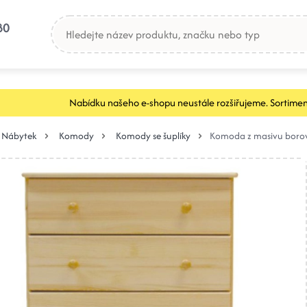
80
Nabídku našeho e-shopu neustále rozšiřujeme. Sortimen
Nábytek
Komody
Komody se šuplíky
Komoda z masivu boro