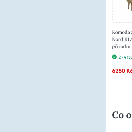
Komoda z
Nord K1/
přírodní
2 - 4 t
6280 K
Co o