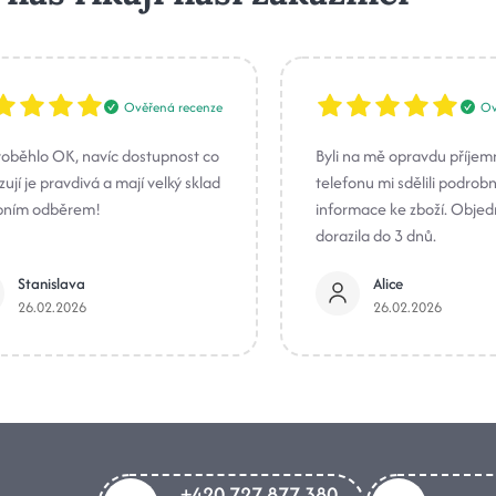
Ověřená recenze
Ov
roběhlo OK, navíc dostupnost co
Byli na mě opravdu příjem
ují je pravdivá a mají velký sklad
telefonu mi sdělili podrob
bním odběrem!
informace ke zboží. Obje
dorazila do 3 dnů.
Stanislava
Alice
26.02.2026
26.02.2026
+420 727 877 380