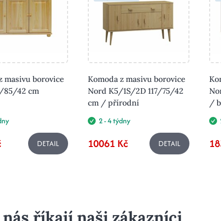
 masivu borovice
Komoda z masivu borovice
Ko
8/85/42 cm
Nord K5/1S/2D 117/75/42
No
cm / přírodní
/ b
ýdny
2 - 4 týdny
č
10061 Kč
18
DETAIL
DETAIL
 nás říkají naši zákazníci