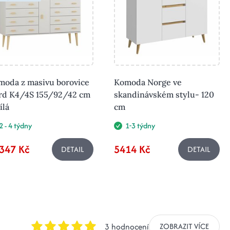
moda z masivu borovice
Komoda Norge ve
rd K4/4S 155/92/42 cm
skandinávském stylu- 120
ílá
cm
2 - 4 týdny
1-3 týdny
347 Kč
5414 Kč
DETAIL
DETAIL
3 hodnocení
ZOBRAZIT VÍCE