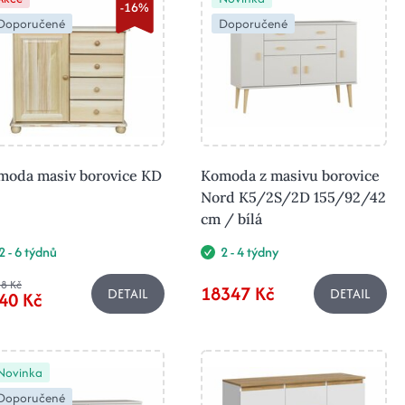
-16%
Doporučené
Doporučené
moda masiv borovice KD
Komoda z masivu borovice
Nord K5/2S/2D 155/92/42
cm / bílá
2 - 6 týdnů
2 - 4 týdny
8 Kč
18347 Kč
DETAIL
DETAIL
40 Kč
Novinka
Doporučené