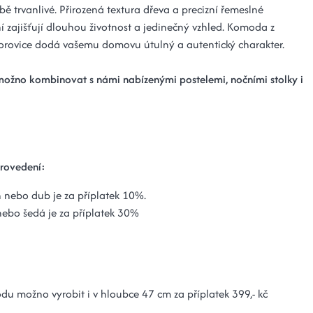
ě trvanlivé. Přirozená textura dřeva a precizní řemeslné
í zajišťují dlouhou životnost a jedinečný vzhled. Komoda z
orovice dodá vašemu domovu útulný a autentický charakter.
žno kombinovat s námi nabízenými postelemi, nočními stolky i
rovedení:
 nebo dub je za příplatek 10%.
nebo šedá je za příplatek 30%
u možno vyrobit i v hloubce 47 cm za příplatek 399,- kč