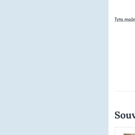
Tyto možn
Souv