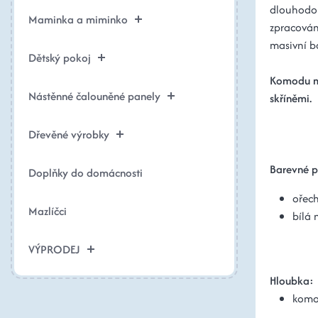
dlouhodob
Maminka a miminko
zpracován
masivní b
Dětský pokoj
Komodu mo
Nástěnné čalouněné panely
skříněmi.
Dřevěné výrobky
Barevné p
Doplňky do domácnosti
ořech
Mazlíčci
bílá 
VÝPRODEJ
Hloubka:
komod