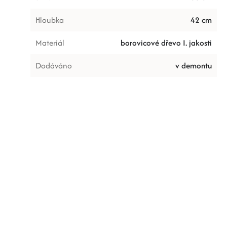
Hloubka
42 cm
Materiál
borovicové dřevo I. jakosti
Dodáváno
v demontu