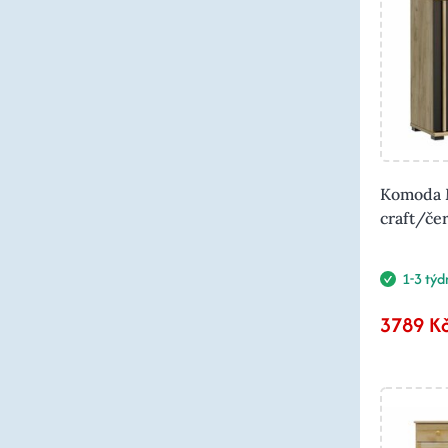
Komoda 
craft/če
1-3 týd
3789 K