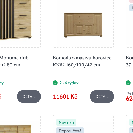
Montana dub
Komoda z masivu borovice
Ko
rná 80 cm
KN62 160/100/42 cm
37
ny
2 - 4 týdny
742
č
11601 Kč
DETAIL
DETAIL
62
Novinka
Doporučené