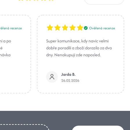
ěřená recenze
Ověřená recenze
ní a po
Super komunikace, kdy navíc velmi
né
dobře poradili a zboží dorazilo za dva
dnávka
dny. Nenakupuji zde naposled.
Jarda B.
26.02.2026