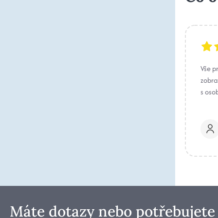
Vše p
zobraz
s oso
Máte dotazy nebo potřebujete