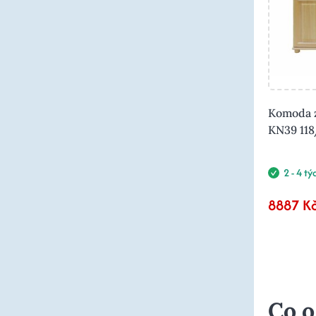
Komoda z
KN39 11
2 - 4 t
8887 K
Co o