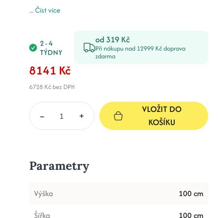
...
Číst více
od 319 Kč
2 - 4
Při nákupu nad 12999 Kč doprava
TÝDNY
zdarma
8141 Kč
6728 Kč
bez DPH
VLOŽIT DO
–
+
KOŠÍKU
Parametry
Výška
100 cm
Šířka
100 cm