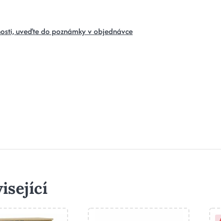
osti, uveďte do poznámky v objednávce
isející