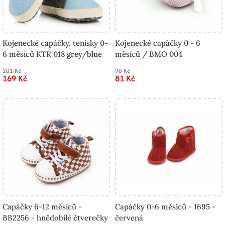
Kojenecké capáčky, tenisky 0-
Kojenecké capáčky 0 - 6
6 měsíců KTR 018 grey/blue
měsíců / BMO 004
201 Kč
96 Kč
169 Kč
81 Kč
Capáčky 6-12 měsíců -
Capáčky 0-6 měsíců - 1695 -
BB2256 - hnědobílé čtverečky
červená