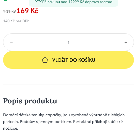
Při nákupu nad 12999 Kč doprava zdarma
169 Kč
201 Kč
140 Kč
bez DPH
–
+
VLOŽIT DO KOŠÍKU
Popis produktu
Domácí dětské tenisky, capáčky, jsou vyrobené výhradně z lehkých
pletenin. Podešev s jemným potiskem. Perfektně přiléhají k dětské
nožičce.