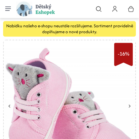
Nabídku našeho e-shopu neustále rozšiřujeme. Sortiment pravidelně
doplňujeme o nové produkty.
-16%