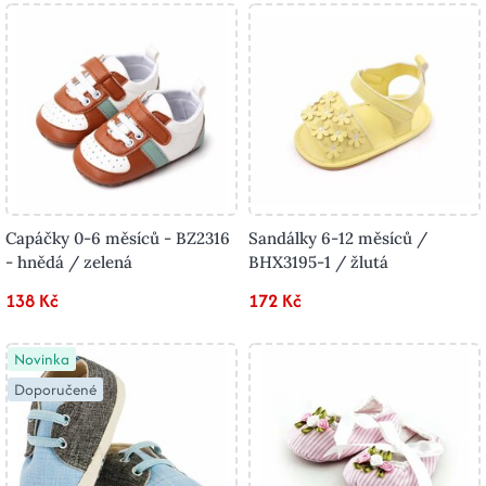
Capáčky 0-6 měsíců - BZ2316
Sandálky 6-12 měsíců /
- hnědá / zelená
BHX3195-1 / žlutá
138 Kč
172 Kč
Novinka
Doporučené