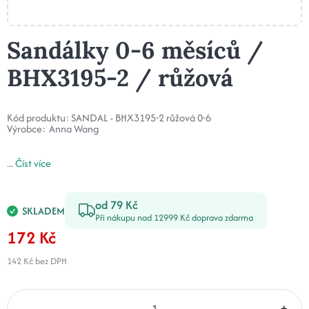
Sandálky 0-6 měsíců /
BHX3195-2 / růžová
Kód produktu:
SANDAL - BHX3195-2 růžová 0-6
Výrobce:
Anna Wang
...
Číst více
od 79 Kč
SKLADEM
Při nákupu nad 12999 Kč doprava zdarma
172 Kč
142 Kč
bez DPH
–
+