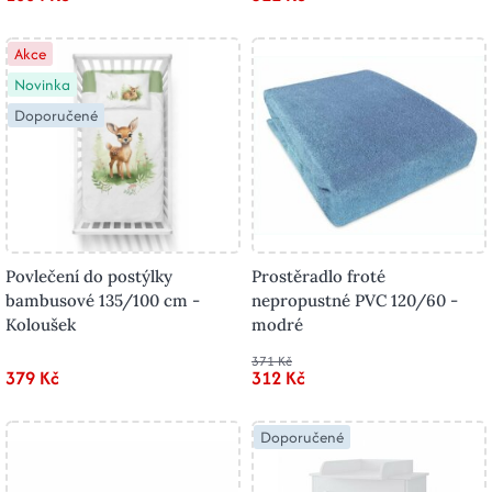
Akce
Novinka
Doporučené
Povlečení do postýlky
Prostěradlo froté
bambusové 135/100 cm -
nepropustné PVC 120/60 -
Koloušek
modré
371 Kč
379 Kč
312 Kč
Doporučené