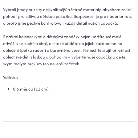
Vybrali jsme pouze ty nejkvalitnější a šetrné materiály, abychom zajistili
pohodlí pro citlivou dětskou pokožku. Bezpečnost je pro nás prioritou,
a proto jsme pečlivě kontrolovali každý detail našich capáčků.
S našimi kojeneckými a dětskými capáčky nejen udržíte své malé
odvážlivce suché a čisté, ale také přidáte do jejich každodenního
oblečení špetku radosti a barevného veselí. Nenechte si ujít příležitost
obléct své děti s láskou a pohodlím – vyberte naše capáčky a dejte
svým malým prckům ten nejlepší začátek.
Velikost:
0-6 měsícu (11 cm)