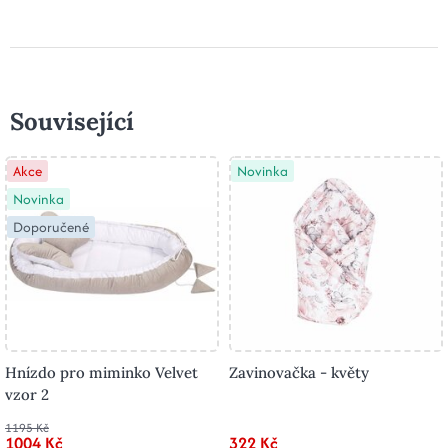
Související
Akce
Novinka
Novinka
Doporučené
Hnízdo pro miminko Velvet
Zavinovačka - květy
vzor 2
1195 Kč
1004 Kč
322 Kč