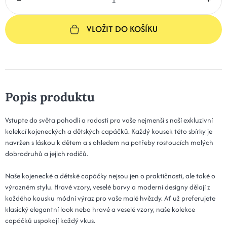
VLOŽIT DO KOŠÍKU
Popis produktu
Vstupte do světa pohodlí a radosti pro vaše nejmenší s naší exkluzivní
kolekcí kojeneckých a dětských capáčků. Každý kousek této sbírky je
navržen s láskou k dětem a s ohledem na potřeby rostoucích malých
dobrodruhů a jejich rodičů.
Naše kojenecké a dětské capáčky nejsou jen o praktičnosti, ale také o
výrazném stylu. Hravé vzory, veselé barvy a moderní designy dělají z
každého kousku módní výraz pro vaše malé hvězdy. Ať už preferujete
klasický elegantní look nebo hravé a veselé vzory, naše kolekce
capáčků uspokojí každý vkus.