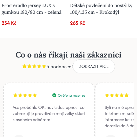
Prostěradlo jersey LUX s
Dětské povlečení do postýlky
gumkou 180/80 cm - zelená
100/135 cm - Krokodýl
234 Kč
265 Kč
Co o nás říkají naši zákazníci
3 hodnocení
ZOBRAZIT VÍCE
Ověřená recenze
Vše proběhlo OK, navíc dostupnost co
Byli na mě oprav
zobrazují je pravdivá a mají velký sklad
telefonu mi sděli
s osobním odběrem!
informace ke zb
dorazila do 3 dnů