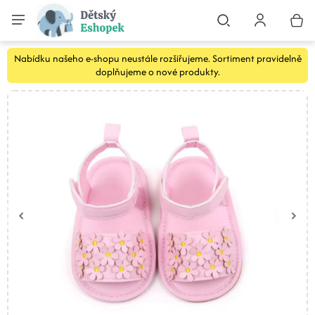
Nabídku našeho e-shopu neustále rozšiřujeme. Sortiment pravidelně
doplňujeme o nové produkty.