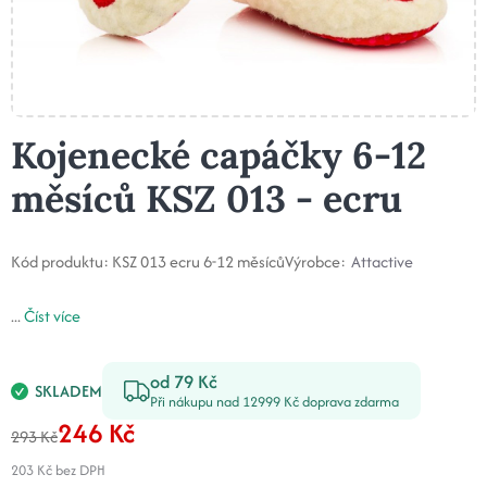
Kojenecké capáčky 6-12
měsíců KSZ 013 - ecru
Kód produktu:
KSZ 013 ecru 6-12 měsíců
Výrobce:
Attactive
...
Číst více
od 79 Kč
SKLADEM
Při nákupu nad 12999 Kč doprava zdarma
246 Kč
293 Kč
203 Kč
bez DPH