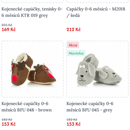
Kojenecké capáčky, tenisky 0-
Capáčky 0-6 měsíců - M2018
6 měsíců KTR 019 grey
/ šedá
201 Kč
169 Kč
212 Kč
Akce
Novinka
Kojenecké capáčky 0-6
Kojenecké capáčky 0-6
měsíců BFU 048 - brown
měsíců BFU 045 - grey
182 Kč
182 Kč
153 Kč
153 Kč