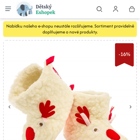
Nabídku našeho e-shopu neustále rozšiřujeme. Sortiment pravidelně
doplňujeme o nové produkty.
-16%