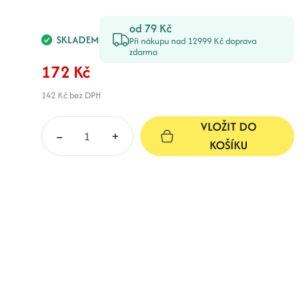
od 79 Kč
SKLADEM
Při nákupu nad 12999 Kč doprava
zdarma
172 Kč
142 Kč
bez DPH
VLOŽIT DO
–
+
KOŠÍKU