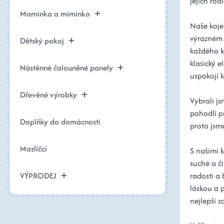
jejich rodi
Maminka a miminko
Naše kojen
výrazném s
Dětský pokoj
každého k
klasický 
Nástěnné čalouněné panely
uspokojí k
Dřevěné výrobky
Vybrali js
pohodlí pr
Doplňky do domácnosti
proto jsme
Mazlíčci
S našimi 
suché a či
VÝPRODEJ
radosti a 
láskou a 
nejlepší z