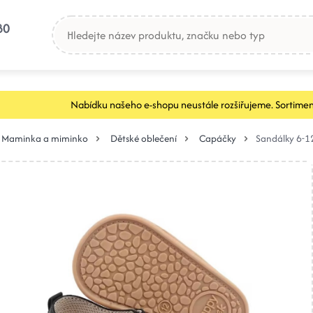
80
Nabídku našeho e-shopu neustále rozšiřujeme. Sortimen
Maminka a miminko
Dětské oblečení
Capáčky
Sandálky 6-1