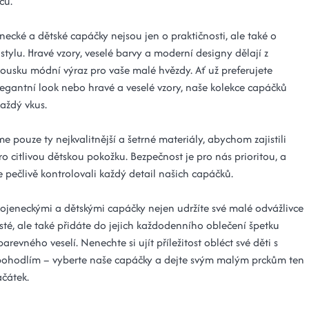
čů.
ecké a dětské capáčky nejsou jen o praktičnosti, ale také o
tylu. Hravé vzory, veselé barvy a moderní designy dělají z
ousku módní výraz pro vaše malé hvězdy. Ať už preferujete
elegantní look nebo hravé a veselé vzory, naše kolekce capáčků
aždý vkus.
me pouze ty nejkvalitnější a šetrné materiály, abychom zajistili
o citlivou dětskou pokožku. Bezpečnost je pro nás prioritou, a
 pečlivě kontrolovali každý detail našich capáčků.
kojeneckými a dětskými capáčky nejen udržíte své malé odvážlivce
sté, ale také přidáte do jejich každodenního oblečení špetku
barevného veselí. Nenechte si ujít příležitost obléct své děti s
pohodlím – vyberte naše capáčky a dejte svým malým prckům ten
ačátek.