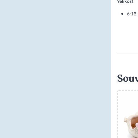
Velikost:
6-12
Souv