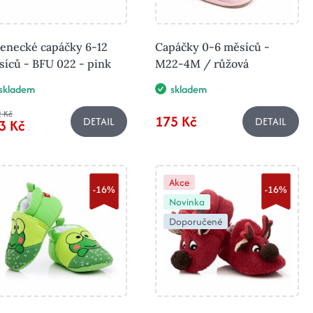
jenecké capáčky 6-12
Capáčky 0-6 měsíců -
íců - BFU 022 - pink
M22-4M / růžová
skladem
skladem
 Kč
175 Kč
DETAIL
DETAIL
3 Kč
Akce
-16%
-16%
Novinka
Doporučené