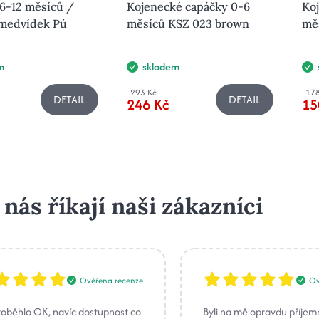
6-12 měsíců /
Kojenecké capáčky 0-6
Koj
 medvídek Pú
měsíců KSZ 023 brown
měs
m
skladem
293 Kč
178
DETAIL
DETAIL
246 Kč
15
 nás říkají naši zákazníci
Ověřená recenze
Ov
roběhlo OK, navíc dostupnost co
Byli na mě opravdu příjem