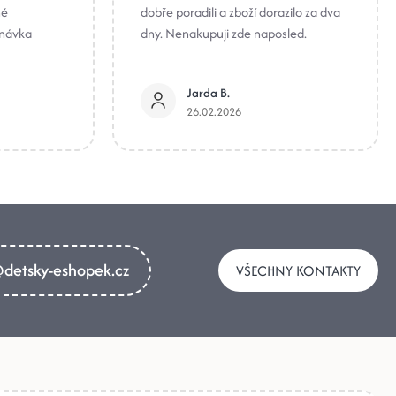
né
dobře poradili a zboží dorazilo za dva
dnávka
dny. Nenakupuji zde naposled.
Jarda B.
26.02.2026
detsky-eshopek.cz
VŠECHNY KONTAKTY