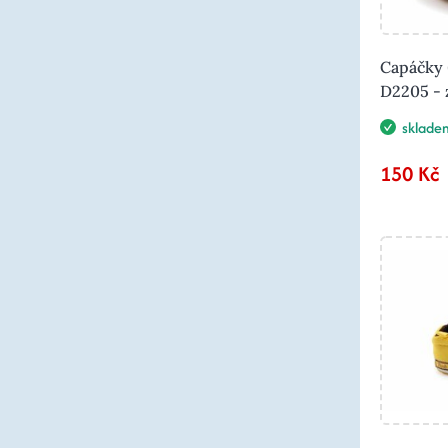
Capáčky 
D2205 - 
sklade
150 Kč