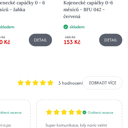
enecké capáčky 0 - 6
Kojenecké capáčky 0-6
íců - žabka
měsíců - BFU 042 -
červená
skladem
skladem
 Kč
182 Kč
DETAIL
DETAIL
0 Kč
153 Kč
3 hodnocení
ZOBRAZIT VÍCE
ěřená recenze
Ověřená recenze
ní a po
Super komunikace, kdy navíc velmi