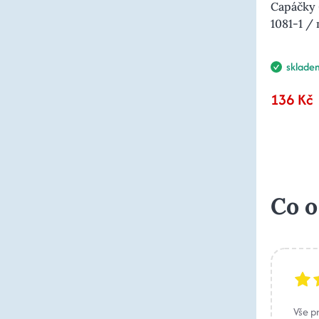
Capáčky 
1081-1 /
sklade
136 Kč
Co o
Vše p