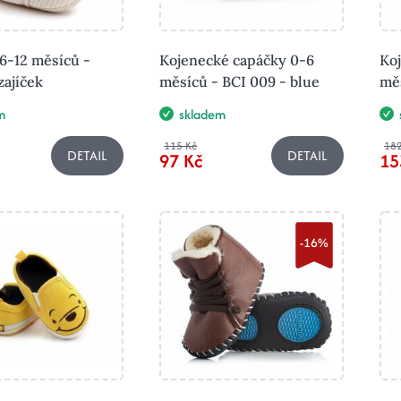
6-12 měsíců -
Kojenecké capáčky 0-6
Ko
zajíček
měsíců - BCI 009 - blue
měs
m
skladem
115 Kč
182
DETAIL
DETAIL
97 Kč
15
-16%