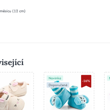
 měsícu (12 cm)
isející
Novinka
-16%
Doporučené