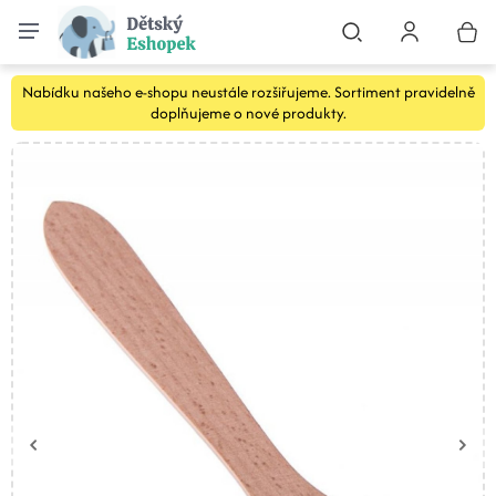
Nabídku našeho e-shopu neustále rozšiřujeme. Sortiment pravidelně
doplňujeme o nové produkty.