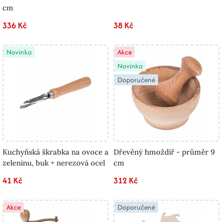
cm
336 Kč
38 Kč
Novinka
Akce
Novinka
Doporučené
Kuchyňská škrabka na ovoce a
Dřevěný hmoždíř - průměr 9
zeleninu, buk + nerezová ocel
cm
41 Kč
312 Kč
Akce
Doporučené