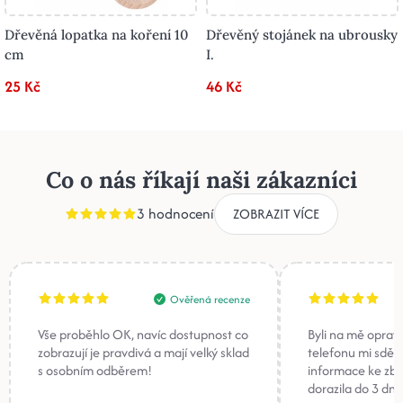
Dřevěná lopatka na koření 10
Dřevěný stojánek na ubrousky
cm
I.
25 Kč
46 Kč
Co o nás říkají naši zákazníci
3 hodnocení
ZOBRAZIT VÍCE
Ověřená recenze
Vše proběhlo OK, navíc dostupnost co
Byli na mě oprav
zobrazují je pravdivá a mají velký sklad
telefonu mi sděli
s osobním odběrem!
informace ke zb
dorazila do 3 dnů