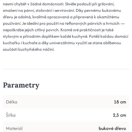
nesmí chybět v žádné domácnosti. Skvěle poslouží při grilování,
smažení na pánvi, stolování i servírování. Díky pevnému bukovému
dřevu je odolná, kvalitně opracovaná a připravená k okamžitému
používání. Je ideální pro použití na teflonových pánvích a hrncích —
nepoškrábe jejich citlivý povrch. Kromě své praktičnosti je také
stylovým a přírodním doplňkem každé kuchyně. Potěší každou domácí
kuchařku i kuchaře a díky univerzálnímu využití se stane oblíbenou
součástí kuchyňského náčiní.
Parametry
Délka
18 cm
Šířka
2,5 cm
Materiál
bukové dřevo