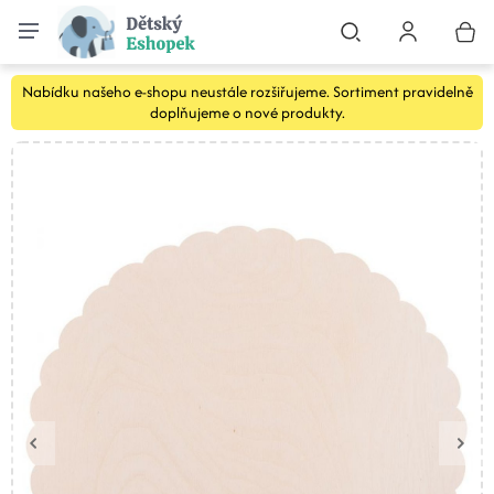
Nabídku našeho e-shopu neustále rozšiřujeme. Sortiment pravidelně
doplňujeme o nové produkty.