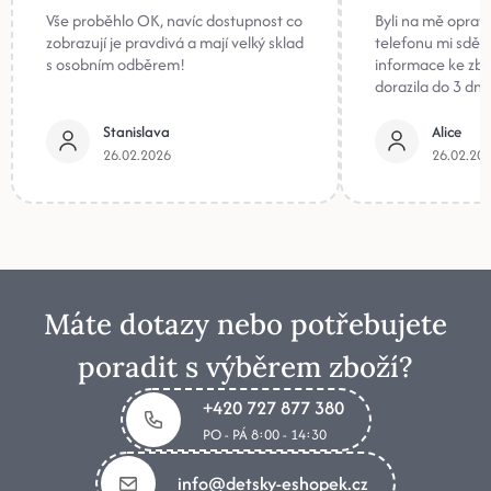
Vše proběhlo OK, navíc dostupnost co
Byli na mě oprav
zobrazují je pravdivá a mají velký sklad
telefonu mi sděli
s osobním odběrem!
informace ke zb
dorazila do 3 dnů
Stanislava
Alice
26.02.2026
26.02.20
Máte dotazy nebo potřebujete
poradit s výběrem zboží?
+420 727 877 380
PO - PÁ 8:00 - 14:30
info@detsky-eshopek.cz