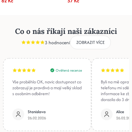
62 Kč
57 Kč
Co o nás říkají naši zákazníci
3 hodnocení
ZOBRAZIT VÍCE
Ověřená recenze
Vše proběhlo OK, navíc dostupnost co
Byli na mě oprav
zobrazují je pravdivá a mají velký sklad
telefonu mi sděli
s osobním odběrem!
informace ke zb
dorazila do 3 dnů
Stanislava
Alice
26.02.2026
26.02.20