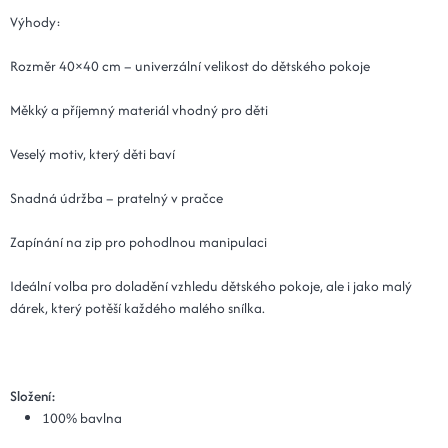
Výhody:
Rozměr 40×40 cm – univerzální velikost do dětského pokoje
Měkký a příjemný materiál vhodný pro děti
Veselý motiv, který děti baví
Snadná údržba – pratelný v pračce
Zapínání na zip pro pohodlnou manipulaci
Ideální volba pro doladění vzhledu dětského pokoje, ale i jako malý
dárek, který potěší každého malého snílka.
Složení:
100% bavlna