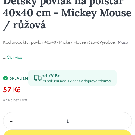
Dětský povlak na polštář
40x40 cm - Mickey Mouse
/ růžová
Kód produktu:
povlak 40x40 - Mickey Mouse růžová
Výrobce:
Mazo
...
Číst více
od 79 Kč
SKLADEM
Při nákupu nad 12999 Kč doprava zdarma
57 Kč
47 Kč
bez DPH
–
+