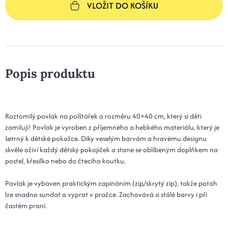
VLOŽIT DO KOŠÍKU
Popis produktu
Roztomilý povlak na polštářek o rozměru 40×40 cm, který si děti
zamilují! Povlak je vyroben z příjemného a hebkého materiálu, který je
šetrný k dětské pokožce. Díky veselým barvám a hravému designu
skvěle oživí každý dětský pokojíček a stane se oblíbeným doplňkem na
postel, křesílko nebo do čtecího koutku.
Povlak je vybaven praktickým zapínáním (zip/skrytý zip), takže potah
lze snadno sundat a vyprat v pračce. Zachovává si stálé barvy i při
častém praní.