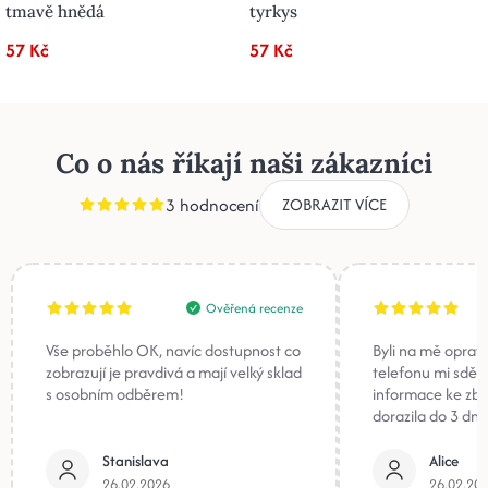
tmavě hnědá
tyrkys
57 Kč
57 Kč
Co o nás říkají naši zákazníci
3 hodnocení
ZOBRAZIT VÍCE
Ověřená recenze
Vše proběhlo OK, navíc dostupnost co
Byli na mě oprav
zobrazují je pravdivá a mají velký sklad
telefonu mi sděli
s osobním odběrem!
informace ke zb
dorazila do 3 dnů
Stanislava
Alice
26.02.2026
26.02.20