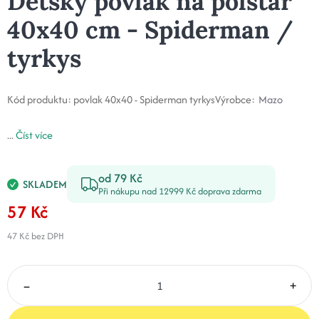
Dětský povlak na polštář
40x40 cm - Spiderman /
tyrkys
Kód produktu:
povlak 40x40 - Spiderman tyrkys
Výrobce:
Mazo
...
Číst více
od 79 Kč
SKLADEM
Při nákupu nad 12999 Kč doprava zdarma
57 Kč
47 Kč
bez DPH
–
+