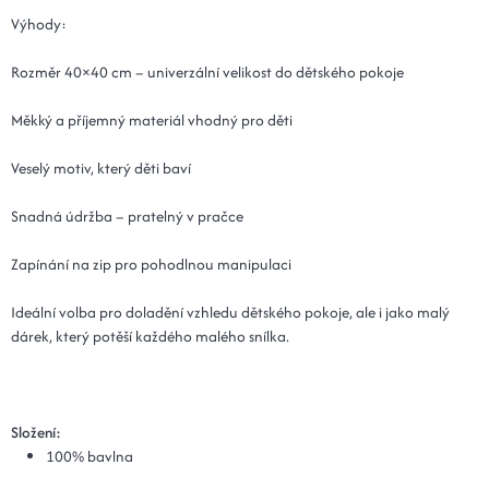
Výhody:
Rozměr 40×40 cm – univerzální velikost do dětského pokoje
Měkký a příjemný materiál vhodný pro děti
Veselý motiv, který děti baví
Snadná údržba – pratelný v pračce
Zapínání na zip pro pohodlnou manipulaci
Ideální volba pro doladění vzhledu dětského pokoje, ale i jako malý
dárek, který potěší každého malého snílka.
Složení:
100% bavlna