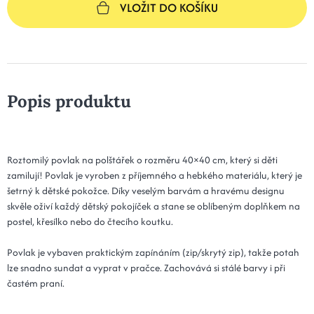
VLOŽIT DO KOŠÍKU
Popis produktu
Roztomilý povlak na polštářek o rozměru 40×40 cm, který si děti
zamilují! Povlak je vyroben z příjemného a hebkého materiálu, který je
šetrný k dětské pokožce. Díky veselým barvám a hravému designu
skvěle oživí každý dětský pokojíček a stane se oblíbeným doplňkem na
postel, křesílko nebo do čtecího koutku.
Povlak je vybaven praktickým zapínáním (zip/skrytý zip), takže potah
lze snadno sundat a vyprat v pračce. Zachovává si stálé barvy i při
častém praní.