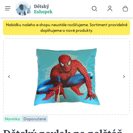
Nabídku našeho e-shopu neustále rozšiřujeme. Sortiment pravidelně
doplňujeme o nové produkty.
Novinka
Doporučené