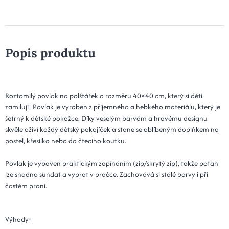
Popis produktu
Roztomilý povlak na polštářek o rozměru 40×40 cm, který si děti
zamilují! Povlak je vyroben z příjemného a hebkého materiálu, který je
šetrný k dětské pokožce. Díky veselým barvám a hravému designu
skvěle oživí každý dětský pokojíček a stane se oblíbeným doplňkem na
postel, křesílko nebo do čtecího koutku.
Povlak je vybaven praktickým zapínáním (zip/skrytý zip), takže potah
lze snadno sundat a vyprat v pračce. Zachovává si stálé barvy i při
častém praní.
Výhody: