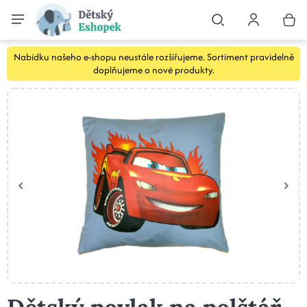
Nabídku našeho e-shopu neustále rozšiřujeme. Sortiment pravidelně
doplňujeme o nové produkty.