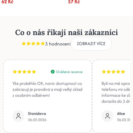
62 Kč
57 Kč
Co o nás říkají naši zákazníci
3 hodnocení
ZOBRAZIT VÍCE
Ověřená recenze
Vše proběhlo OK, navíc dostupnost co
Byli na mě oprav
zobrazují je pravdivá a mají velký sklad
telefonu mi sděli
s osobním odběrem!
informace ke zb
dorazila do 3 dnů
Stanislava
Alice
26.02.2026
26.02.20