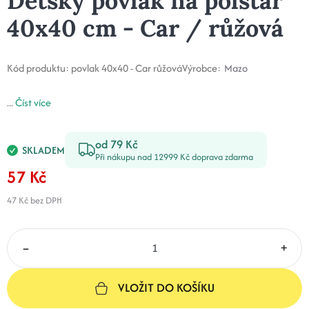
Dětský povlak na polštář
40x40 cm - Car / růžová
Kód produktu:
povlak 40x40 - Car růžová
Výrobce:
Mazo
...
Číst více
od 79 Kč
SKLADEM
Při nákupu nad 12999 Kč doprava zdarma
57 Kč
47 Kč
bez DPH
–
+
VLOŽIT DO KOŠÍKU