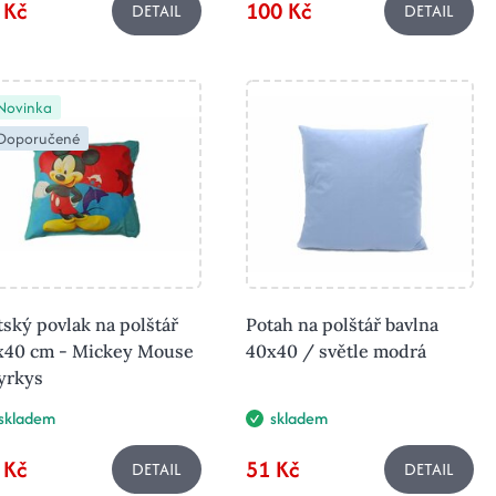
 Kč
100 Kč
DETAIL
DETAIL
Novinka
Doporučené
ský povlak na polštář
Potah na polštář bavlna
x40 cm - Mickey Mouse
40x40 / světle modrá
yrkys
skladem
skladem
 Kč
51 Kč
DETAIL
DETAIL