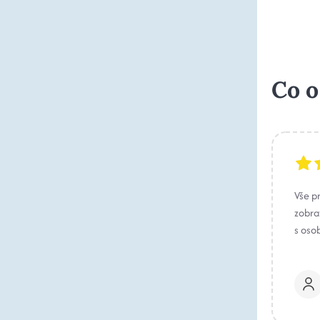
Co o
Vše p
zobraz
s oso