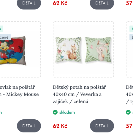
62 Kč
57
DETAIL
DETAIL
a
čené
ovlak na polštář
Dětský potah na polštář
Dět
m - Mickey Mouse
40x40 cm / Veverka a
40
zajíček / zelená
/ t
m
skladem
62 Kč
57
DETAIL
DETAIL