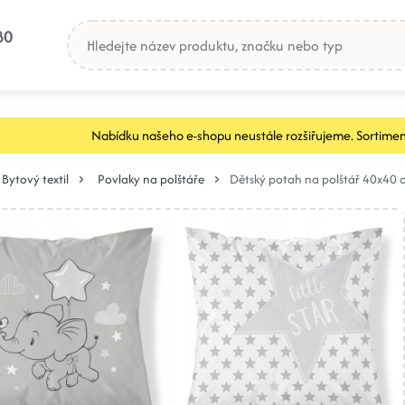
80
Nabídku našeho e-shopu neustále rozšiřujeme. Sortimen
Bytový textil
Povlaky na polštáře
Dětský potah na polštář 40x40 cm