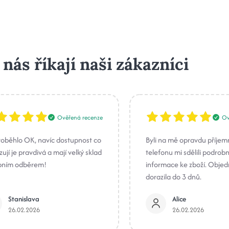
 nás říkají naši zákazníci
Ověřená recenze
Ov
roběhlo OK, navíc dostupnost co
Byli na mě opravdu příjem
ují je pravdivá a mají velký sklad
telefonu mi sdělili podrob
bním odběrem!
informace ke zboží. Obje
dorazila do 3 dnů.
Stanislava
Alice
26.02.2026
26.02.2026