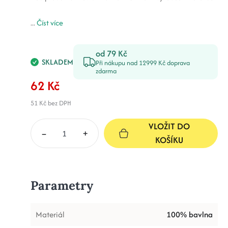
...
Číst více
od 79 Kč
SKLADEM
Při nákupu nad 12999 Kč doprava
zdarma
62 Kč
51 Kč
bez DPH
VLOŽIT DO
–
+
KOŠÍKU
Parametry
Materiál
100% bavlna