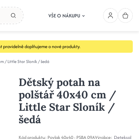
VŠE O NÁKUPU
t pravidelně doplňujeme o nové produkty.
 / Little Star Sloník / šedá
Dětský potah na
polštář 40x40 cm /
Little Star Sloník /
šedá
Kód produktu:
Povlak 40x40 - PSBA 09A
Výrobce:
Deteksol