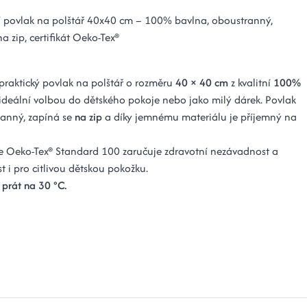
 povlak na polštář 40x40 cm – 100% bavlna, oboustranný,
a zip, certifikát Oeko-Tex®
 praktický povlak na polštář o rozměru
40 × 40 cm
z kvalitní
100%
ideální volbou do dětského pokoje nebo jako milý dárek. Povlak
ranný, zapíná se
na zip
a díky jemnému materiálu je příjemný na
ce Oeko-Tex® Standard 100 zaručuje zdravotní nezávadnost a
 i pro citlivou dětskou pokožku.
prát na 30 °C.