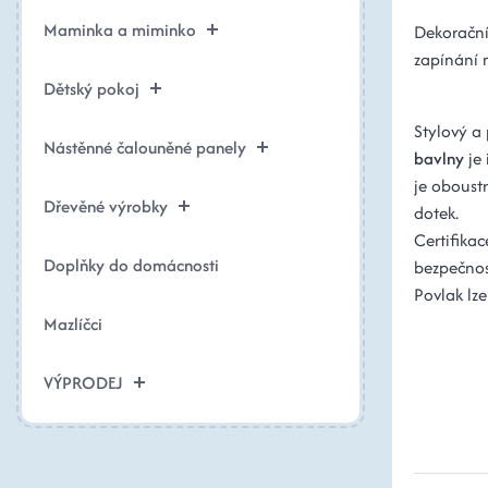
Maminka a miminko
Dekorační
zapínání n
Dětský pokoj
Stylový a
Nástěnné čalouněné panely
bavlny
je 
je oboust
Dřevěné výrobky
dotek.
Certifika
Doplňky do domácnosti
bezpečnost
Povlak lze
Mazlíčci
VÝPRODEJ