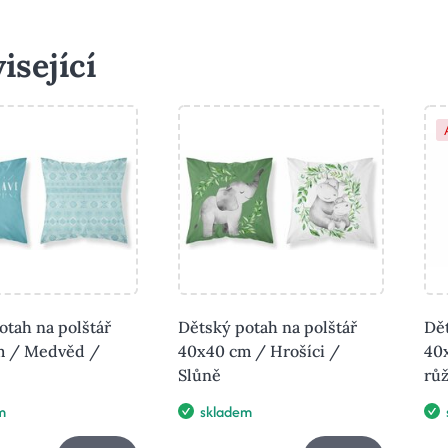
isející
otah na polštář
Dětský potah na polštář
Dět
m / Medvěd /
40x40 cm / Hrošíci /
40
Slůně
rů
m
skladem