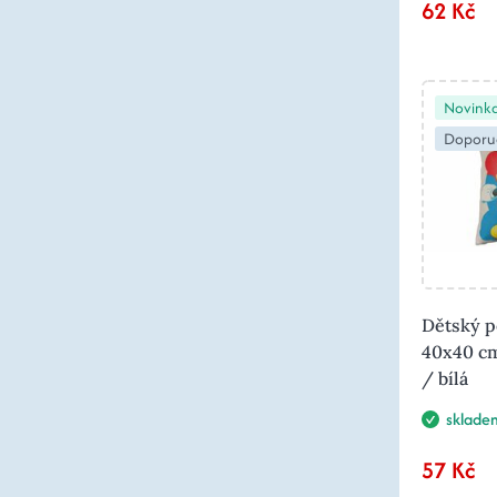
62 Kč
Novink
Doporu
Dětský p
40x40 c
/ bílá
sklade
57 Kč