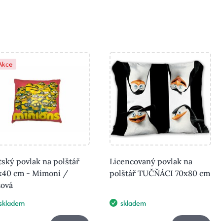
Akce
ský povlak na polštář
Licencovaný povlak na
x40 cm - Mimoni /
polštář TUČŇÁCI 70x80 cm
žová
skladem
skladem