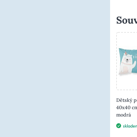
Souv
Dětský p
40x40 c
modrá
sklade