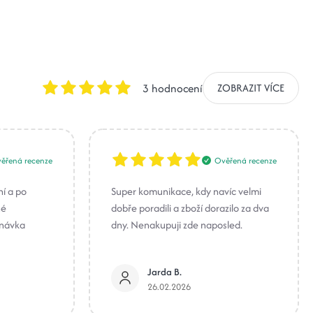
3 hodnocení
ZOBRAZIT VÍCE
ěřená recenze
Ověřená recenze
ní a po
Super komunikace, kdy navíc velmi
né
dobře poradili a zboží dorazilo za dva
dnávka
dny. Nenakupuji zde naposled.
Jarda B.
26.02.2026