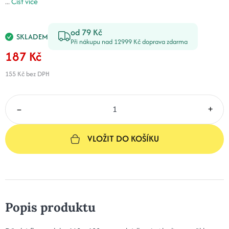
...
Číst více
od 79 Kč
SKLADEM
Při nákupu nad 12999 Kč doprava zdarma
187 Kč
155 Kč
bez DPH
–
+
VLOŽIT DO KOŠÍKU
Popis produktu