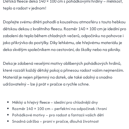
Dětská fleece deka 140 × 100 cm s pohádkovými hrdiny – měkkost,
teplo a radost v jednom!
Dopřejte svému dítěti pohodlí a kouzelnou atmosféru s touto hebkou
dětskou dekou z kvalitního fleecu. Rozměr 140 × 100 cm je ideální pro
zabalení do tepla během chladných večerů, odpočinku na pohovce i
jako přikrývka do postýlky. Díky lehkému, ale hřejivému materiálu je
deka skvělým společníkem na cestování, do školky nebo na pikniky.
Deka je zdobená veselými motivy oblíbených pohádkových hrdinů,
které rozzáří každý dětský pokoj a přinesou radost vašim nejmenším.
Materiál je nejen příjemný na dotek, ale také odolný a snadno
udržovatelný – lze ji prát v pračce a rychle schne.
Měkký a hřejivý fleece – ideální pro chladnější dny
Rozměr 140 × 100 cm – perfektní na odpočinek i hraní
Pohádkové motivy – pro radost a fantazii vašich dětí
Snadná údržba – praní v pračce, dlouhá životnost