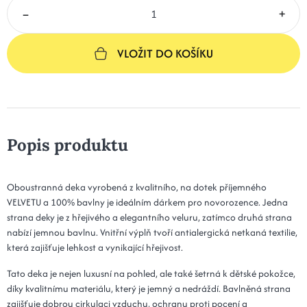
–
+
VLOŽIT DO KOŠÍKU
Popis produktu
Oboustranná deka vyrobená z kvalitního, na dotek příjemného
VELVETU a 100% bavlny je ideálním dárkem pro novorozence. Jedna
strana deky je z hřejivého a elegantního veluru, zatímco druhá strana
nabízí jemnou bavlnu. Vnitřní výplň tvoří antialergická netkaná textilie,
která zajišťuje lehkost a vynikající hřejivost.
Tato deka je nejen luxusní na pohled, ale také šetrná k dětské pokožce,
díky kvalitnímu materiálu, který je jemný a nedráždí. Bavlněná strana
zajišťuje dobrou cirkulaci vzduchu, ochranu proti pocení a