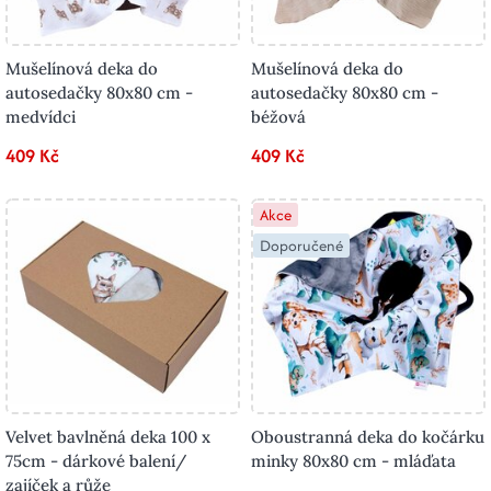
Mušelínová deka do
Mušelínová deka do
autosedačky 80x80 cm -
autosedačky 80x80 cm -
medvídci
béžová
409 Kč
409 Kč
Akce
Doporučené
Velvet bavlněná deka 100 x
Oboustranná deka do kočárku
75cm - dárkové balení/
minky 80x80 cm - mláďata
zajíček a růže