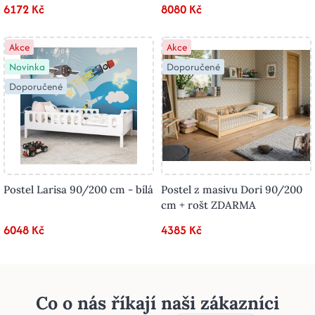
6172 Kč
8080 Kč
Akce
Akce
Novinka
Doporučené
Doporučené
Postel Larisa 90/200 cm - bílá
Postel z masivu Dori 90/200
cm + rošt ZDARMA
6048 Kč
4385 Kč
Co o nás říkají naši zákazníci