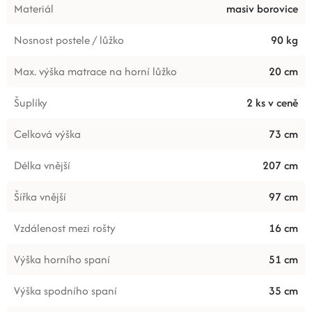
Materiál
masiv borovice
Nosnost postele / lůžko
90 kg
Max. výška matrace na horní lůžko
20 cm
Šuplíky
2 ks v ceně
Celková výška
73 cm
Délka vnější
207 cm
Šířka vnější
97 cm
Vzdálenost mezi rošty
16 cm
Výška horního spaní
51 cm
Výška spodního spaní
35 cm