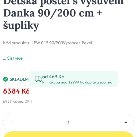
Dětská postel s výsuvem
Danka 90/200 cm +
šuplíky
Kód produktu:
LPW 012 90/200
Výrobce:
Pevel
...
Číst více
od 469 Kč
SKLADEM
Při nákupu nad 12999 Kč doprava zdarma
8384 Kč
6929 Kč
bez DPH
–
+