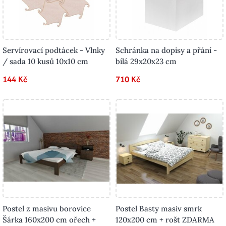
Servírovací podtácek - Vlnky
Schránka na dopisy a přání -
/ sada 10 kusů 10x10 cm
bílá 29x20x23 cm
144 Kč
710 Kč
Postel z masivu borovice
Postel Basty masiv smrk
Šárka 160x200 cm ořech +
120x200 cm + rošt ZDARMA