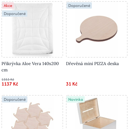
Akce
Doporučené
Doporučené
Přikrývka Aloe Vera 140x200
Dřevěná mini PIZZA deska
cm
1353 Kč
1137 Kč
31 Kč
Doporučené
Novinka