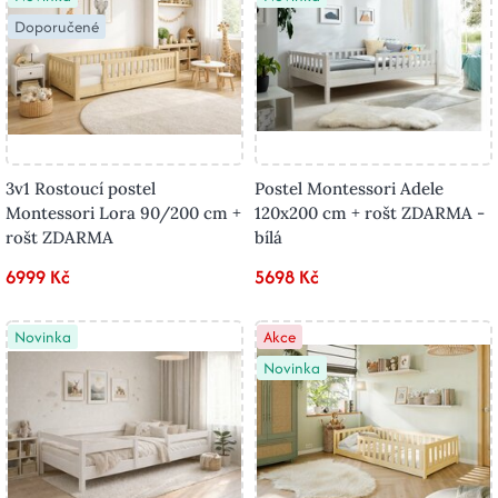
Doporučené
3v1 Rostoucí postel
Postel Montessori Adele
Montessori Lora 90/200 cm +
120x200 cm + rošt ZDARMA -
rošt ZDARMA
bílá
6999 Kč
5698 Kč
Novinka
Akce
Novinka