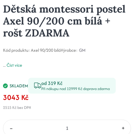
Dětská montessori postel
Axel 90/200 cm bílá +
rošt ZDARMA
Kód produktu:
Axel 90/200 bílá
Výrobce:
GM
...
Číst více
od 319 Kč
SKLADEM
Při nákupu nad 12999 Kč doprava zdarma
3043 Kč
2515 Kč
bez DPH
–
+