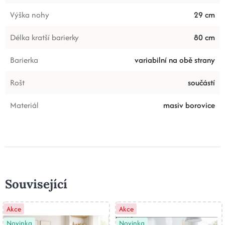
Výška nohy
29 cm
Délka kratší barierky
80 cm
Barierka
variabilní na obě strany
Rošt
součástí
Materiál
masiv borovice
Související
Akce
Akce
Novinka
Novinka