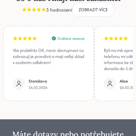
3 hodnocení
ZOBRAZIT VÍCE
Ověřená recenze
Vše proběhlo OK, navíc dostupnost co
Byli na mě oprav
zobrazují je pravdivá a mají velký sklad
telefonu mi sděli
s osobním odběrem!
informace ke zb
dorazila do 3 dnů
Stanislava
Alice
26.02.2026
26.02.20
Máte dotazy nebo potřebujete