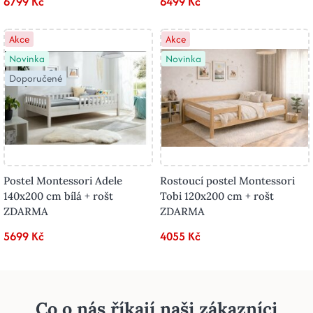
6799 Kč
6499 Kč
Akce
Akce
Novinka
Novinka
Doporučené
Postel Montessori Adele
Rostoucí postel Montessori
140x200 cm bílá + rošt
Tobi 120x200 cm + rošt
ZDARMA
ZDARMA
5699 Kč
4055 Kč
Co o nás říkají naši zákazníci