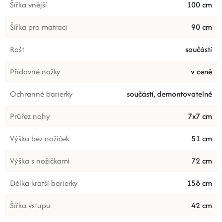
Šířka vnější
100 cm
Šířka pro matraci
90 cm
Rošt
součástí
Přídavné nožky
v ceně
Ochranné barierky
součástí, demontovatelné
Průřez nohy
7x7 cm
Výška bez nožiček
51 cm
Výška s nožičkami
72 cm
Délka kratší barierky
158 cm
Šířka vstupu
42 cm