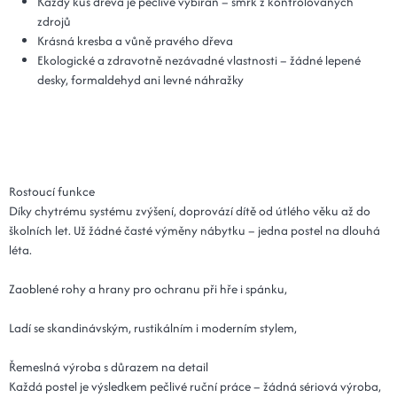
Každý kus dřeva je pečlivě vybírán – smrk z kontrolovaných
zdrojů
Krásná kresba a vůně pravého dřeva
Ekologické a zdravotně nezávadné vlastnosti – žádné lepené
desky, formaldehyd ani levné náhražky
Rostoucí funkce
Díky chytrému systému zvýšení, doprovází dítě od útlého věku až do
školních let. Už žádné časté výměny nábytku – jedna postel na dlouhá
léta.
Zaoblené rohy a hrany pro ochranu při hře i spánku,
Ladí se skandinávským, rustikálním i moderním stylem,
Řemeslná výroba s důrazem na detail
Každá postel je výsledkem pečlivé ruční práce – žádná sériová výroba,