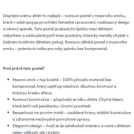
Dopřejte svému dítěti to nejlepší – rostoucí postel z masivního smrku,
která v sobě spojuje prvotřídní řemeslné zpracování, nadčasový design
a zdravý spánek. Tato postel je absolutní špička mezi dětským
nábytkem a zaslouženě patří mezi produkty, které by neměly chybět v
žádném kvalitním dětském pokoji. Rostoucí dětská postel z masivního
smrku – prémiová volba pro roky spánku bez kompromisů
Proč právě tato postel?
Masivní smrk v top kvalitě – 100% přírodní materiál bez
kompromisů, který zajišťuje odolnost, dlouhou životnost a
krásnou kresbu dřeva.
Rostoucí konstrukce – přizpůsobí se věku dítěte. Chytré řešení,
které šetří vaši peněženku i životní prostředí.
Bezpečnost na prvním místě – zaoblené hrany, stabilní konstrukce
a zdravotně nezávadné povrchové úpravy.
Elegantní design – hodí se do jakéhokoli interiéru a roste s dítětem
nejen velikostí, ale i stylem.