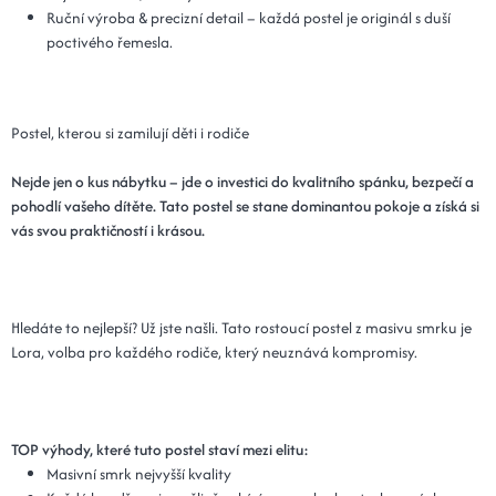
Ruční výroba & precizní detail – každá postel je originál s duší
poctivého řemesla.
Postel, kterou si zamilují děti i rodiče
Nejde jen o kus nábytku – jde o investici do kvalitního spánku, bezpečí a
pohodlí vašeho dítěte. Tato postel se stane dominantou pokoje a získá si
vás svou praktičností i krásou.
Hledáte to nejlepší? Už jste našli. Tato rostoucí postel z masivu smrku je
Lora, volba pro každého rodiče, který neuznává kompromisy.
TOP výhody, které tuto postel staví mezi elitu:
Masivní smrk nejvyšší kvality