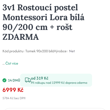
3v1 Rostoucí postel
Montessori Lora bílá
90/200 cm + rošt
ZDARMA
Kód produktu:
Tomek 90x200 bílá
Výrobce:
Net
...
Číst více
od 319 Kč
14 DNŮ
Při nákupu nad 12999 Kč doprava zdarma
6999 Kč
5784 Kč
bez DPH