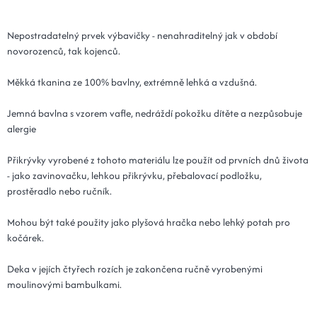
Nepostradatelný prvek výbavičky - nenahraditelný jak v období
novorozenců, tak kojenců.
Měkká tkanina ze 100% bavlny, extrémně lehká a vzdušná.
Jemná bavlna s vzorem vafle, nedráždí pokožku dítěte a nezpůsobuje
alergie
Přikrývky vyrobené z tohoto materiálu lze použít od prvních dnů života
- jako zavinovačku, lehkou přikrývku, přebalovací podložku,
prostěradlo nebo ručník.
Mohou být také použity jako plyšová hračka nebo lehký potah pro
kočárek.
Deka v jejích čtyřech rozích je zakončena ručně vyrobenými
moulinovými bambulkami.