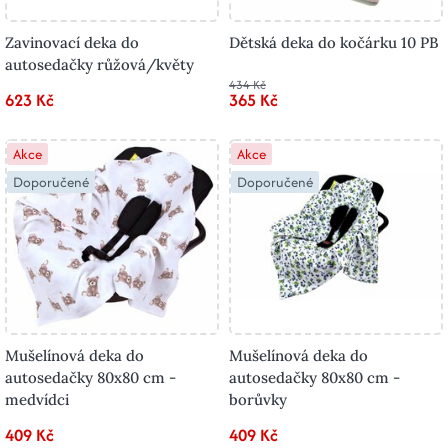
Zavinovací deka do
Dětská deka do kočárku 10 PB
autosedačky růžová/květy
434 Kč
623 Kč
365 Kč
Akce
Akce
Doporučené
Doporučené
Mušelínová deka do
Mušelínová deka do
autosedačky 80x80 cm -
autosedačky 80x80 cm -
medvídci
borůvky
409 Kč
409 Kč