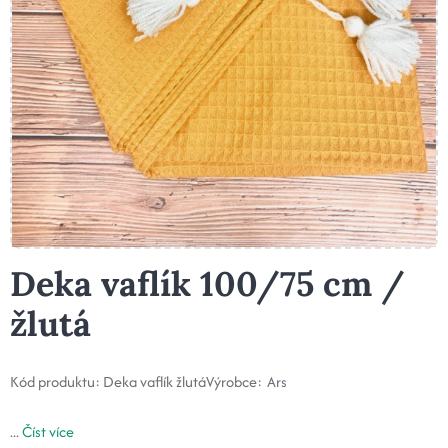
Deka vaflík 100/75 cm /
žlutá
Kód produktu:
Deka vaflík žlutá
Výrobce:
Ars
...
Číst více