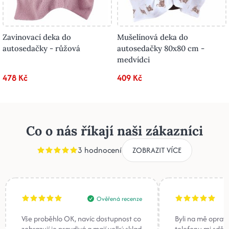
Zavinovací deka do
Mušelínová deka do
autosedačky - růžová
autosedačky 80x80 cm -
medvídci
478 Kč
409 Kč
Co o nás říkají naši zákazníci
3 hodnocení
ZOBRAZIT VÍCE
Ověřená recenze
Vše proběhlo OK, navíc dostupnost co
Byli na mě oprav
zobrazují je pravdivá a mají velký sklad
telefonu mi sděli