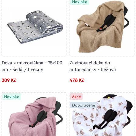
Novinka
Deka z mikrovlákna - 75x100
Zavinovací deka do
cm - šedá / hvězdy
autosedačky - béžová
209 Kč
478 Kč
Novinka
Akce
Doporučené