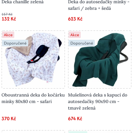
Deka chanille zelená
Deka do autosedačky minky -
safari / zebra + šedá
157 Kč
132 Kč
623 Kč
Akce
Akce
Doporučené
Doporučené
Oboustranná deka do kočárku
Mušelínová deka s kapucí do
minky 80x80 cm - safari
autosedačky 90x90 cm -
tmavě zelená
370 Kč
674 Kč