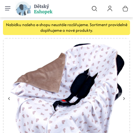
Nabídku našeho e-shopu neustále rozšiřujeme. Sortiment pravidelně
doplňujeme o nové produkty.