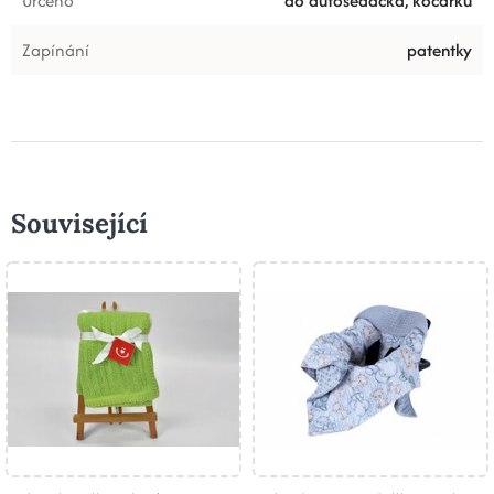
Určeno
do autosedačka, kočárku
Zapínání
patentky
Související