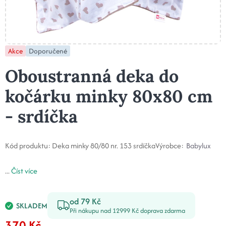
Akce
Doporučené
Oboustranná deka do
kočárku minky 80x80 cm
- srdíčka
Kód produktu:
Deka minky 80/80 nr. 153 srdíčka
Výrobce:
Babylux
...
Číst více
od 79 Kč
SKLADEM
Při nákupu nad 12999 Kč doprava zdarma
370 Kč