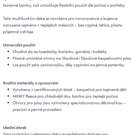
barevné bavlny, což umožňuje flexibilní použití dle počasí a potřeby.
Tato multifunkční deka je navržena pro novorozence a kojence
narozené zejména v teplejších měsících – bez výplně, lehká, přesto
příjemně zahřeje.
Univerzální použití
Vhodná do autosedačky, kočárku, gondoly i kolébky
Přesně umístěné otvory na 3bodové i 5bodové bezpečnostní pásy
Lze použít jako zavinovačku, díky zapínání na jemné patentky
Kvalitní materiály a zpracování
Vyrobena z certifikovaných látek – bezpečná pro nejmenší děti
MINKY fleece pro chladnější dny, bavlna pro teplejší počasí
Otvory pro pásy jsou vytvořeny specializovanou děrovačkou –
precizní a pevné provedení
Ideální dárek
Tato praktická a elegantní deka je perfektním dárkem pro