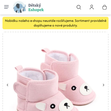
Nabídku našeho e-shopu neustále rozšiřujeme. Sortiment pravidelně
doplňujeme o nové produkty.