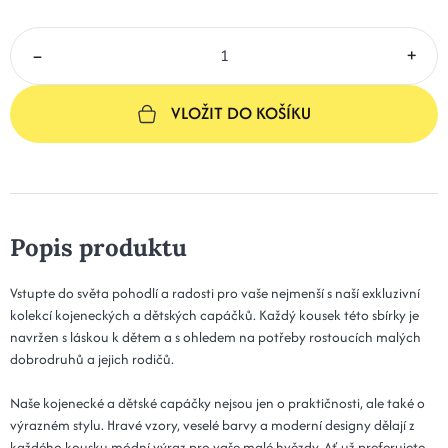
–
+
VLOŽIT DO KOŠÍKU
Popis produktu
Vstupte do světa pohodlí a radosti pro vaše nejmenší s naší exkluzivní
kolekcí kojeneckých a dětských capáčků. Každý kousek této sbírky je
navržen s láskou k dětem a s ohledem na potřeby rostoucích malých
dobrodruhů a jejich rodičů.
Naše kojenecké a dětské capáčky nejsou jen o praktičnosti, ale také o
výrazném stylu. Hravé vzory, veselé barvy a moderní designy dělají z
každého kousku módní výraz pro vaše malé hvězdy. Ať už preferujete