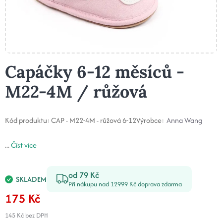
Capáčky 6-12 měsíců -
M22-4M / růžová
Kód produktu:
CAP - M22-4M - růžová 6-12
Výrobce:
Anna Wang
...
Číst více
od 79 Kč
SKLADEM
Při nákupu nad 12999 Kč doprava zdarma
175 Kč
145 Kč
bez DPH