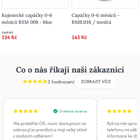
Kojenecké capáčky 0-6
Capáčky 0-6 měsíců -
měsíců BSM 008 - blue
BMB3118 / modrá
148 Kč
124 Kč
163 Kč
Co o nás říkají naši zákazníci
3 hodnocení
ZOBRAZIT VÍCE
Ověřená recenze
Vše proběhlo OK, navíc dostupnost co
Byli na mě oprav
zobrazují je pravdivá a mají velký sklad
telefonu mi sděli
s osobním odběrem!
informace ke zb