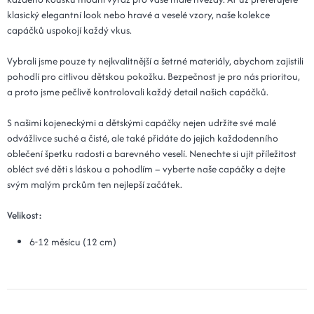
klasický elegantní look nebo hravé a veselé vzory, naše kolekce
capáčků uspokojí každý vkus.
Vybrali jsme pouze ty nejkvalitnější a šetrné materiály, abychom zajistili
pohodlí pro citlivou dětskou pokožku. Bezpečnost je pro nás prioritou,
a proto jsme pečlivě kontrolovali každý detail našich capáčků.
S našimi kojeneckými a dětskými capáčky nejen udržíte své malé
odvážlivce suché a čisté, ale také přidáte do jejich každodenního
oblečení špetku radosti a barevného veselí. Nenechte si ujít příležitost
obléct své děti s láskou a pohodlím – vyberte naše capáčky a dejte
svým malým prckům ten nejlepší začátek.
Velikost:
6-12 měsícu (12 cm)