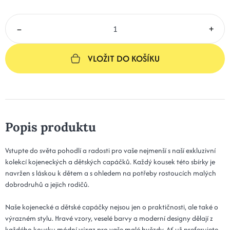
–
+
VLOŽIT DO KOŠÍKU
Popis produktu
Vstupte do světa pohodlí a radosti pro vaše nejmenší s naší exkluzivní
kolekcí kojeneckých a dětských capáčků. Každý kousek této sbírky je
navržen s láskou k dětem a s ohledem na potřeby rostoucích malých
dobrodruhů a jejich rodičů.
Naše kojenecké a dětské capáčky nejsou jen o praktičnosti, ale také o
výrazném stylu. Hravé vzory, veselé barvy a moderní designy dělají z
každého kousku módní výraz pro vaše malé hvězdy. Ať už preferujete