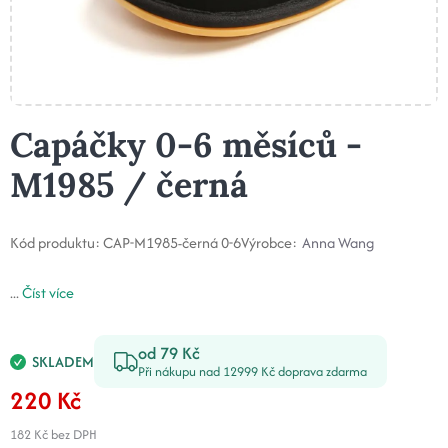
Capáčky 0-6 měsíců -
M1985 / černá
Kód produktu:
CAP-M1985-černá 0-6
Výrobce:
Anna Wang
...
Číst více
od 79 Kč
SKLADEM
Při nákupu nad 12999 Kč doprava zdarma
220 Kč
182 Kč
bez DPH