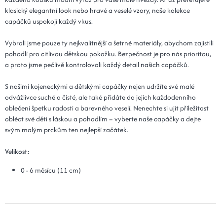
klasický elegantní look nebo hravé a veselé vzory, naše kolekce
capáčků uspokojí každý vkus.
Vybrali jsme pouze ty nejkvalitnější a šetrné materiály, abychom zajistili
pohodlí pro citlivou dětskou pokožku. Bezpečnost je pro nás prioritou,
a proto jsme pečlivě kontrolovali každý detail našich capáčků.
S našimi kojeneckými a dětskými capáčky nejen udržíte své malé
odvážlivce suché a čisté, ale také přidáte do jejich každodenního
oblečení špetku radosti a barevného veselí. Nenechte si ujít příležitost
obléct své děti s láskou a pohodlím – vyberte naše capáčky a dejte
svým malým prckům ten nejlepší začátek.
Velikost:
0 - 6 měsícu (11 cm)