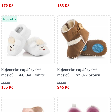
172 Kč
163 Kč
Novinka
Kojenecké capáčky 0-6
Kojenecké capáčky 0-6
měsíců - BFU 041 - white
měsíců - KSZ 022 brown
182 Kč
293 Kč
153 Kč
246 Kč