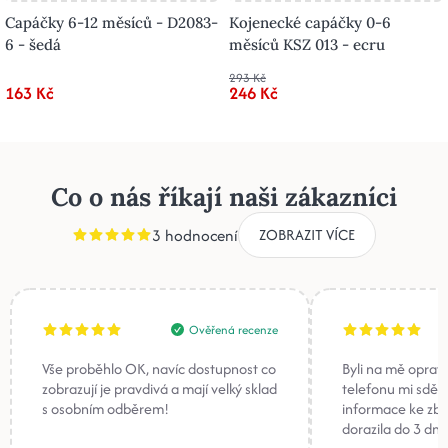
Capáčky 6-12 měsíců - D2083-
Kojenecké capáčky 0-6
6 - šedá
měsíců KSZ 013 - ecru
293 Kč
163 Kč
246 Kč
Co o nás říkají naši zákazníci
3 hodnocení
ZOBRAZIT VÍCE
Ověřená recenze
Vše proběhlo OK, navíc dostupnost co
Byli na mě oprav
zobrazují je pravdivá a mají velký sklad
telefonu mi sděli
s osobním odběrem!
informace ke zb
dorazila do 3 dnů