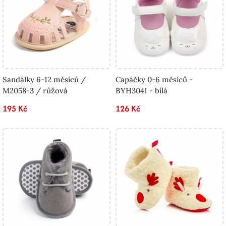
Sandálky 6-12 měsíců /
Capáčky 0-6 měsíců -
M2058-3 / růžová
BYH3041 - bílá
195 Kč
126 Kč