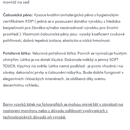
montáž na zeď.
Kód: Plot 20x100x5 - 19 grafitová
14 dní
Čalounická pěna:
Vysoce kvalitní antialergická pěna s hygienickým
25x80x5 - 19 grafitová
494 Kč
certifikátem PZH® ( jedná se o posouzení daného výrobku z hlediska
Kód: Plot 25x80x5 - 19 grafitová
14 dní
bezpečnosti pro člověka a/nebo nezávadnosti výrobku pro životní
prostředí ). Vlastnosti čalounické pěny jsou: vysoký koeficient zvukové
pohltivosti, dobrá tepelná izolace, elasticita a nízká hmotnost.
30x80x5 - 19 grafitová
494 Kč
Kód: Plot 30x80x5 - 19 grafitová
14 dní
Potahová látka:
Velurová potahová látka. Povrch se vyznačuje hustým
chmýřím. Látka je na dotek kluzká. Dokonale měkký a jemný SOFT
15x110x5 - 19 grafitová
536 Kč
TOUCH, třpytivý na světle. Látka nemá podklad - je proto vhodná i na
Kód: Plot 15x110x5 - 19 grafitová
14 dní
závěsy, dekorační prvky a čalounění nábytku. Bude dobře fungovat v
elegantních i klasických interiérech. Je oblíbená díky svému
20x110x5 - 19 grafitová
536 Kč
decentnímu vzhledu.
Kód: Plot 20x110x5 - 19 grafitová
14 dní
Barvy vzorků látek na fotografiích se mohou mírně lišit v závislosti na
25x90x5 - 19 grafitová
545 Kč
nastavení monitoru nebo z důvodu odlišností vyplývajících z
Kód: Plot 25x90x5 - 19 grafitová
14 dní
technologických důvodů při výrobě.
30x90x5 - 19 grafitová
545 Kč