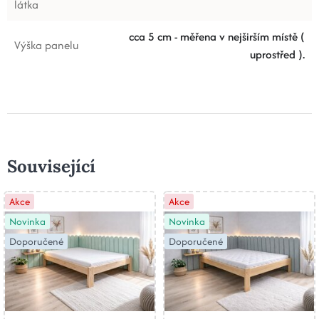
látka
cca 5 cm - měřena v nejširším místě (
Výška panelu
uprostřed ).
Související
Akce
Akce
Novinka
Novinka
Doporučené
Doporučené