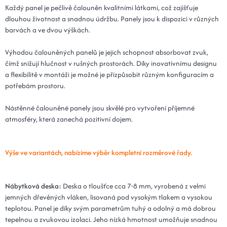
Každý panel je pečlivě čalouněn kvalitními látkami, což zajišťuje
Kód: Plot 20x80x5 - 19 grafitová
14 dní
dlouhou životnost a snadnou údržbu. Panely jsou k dispozici v různých
barvách a ve dvou výškách.
25x70x5 - 19 grafitová
432 Kč
Kód: Plot 25x70x5 - 19 grafitová
14 dní
Výhodou čalouněných panelů je jejich schopnost absorbovat zvuk,
čímž snižují hlučnost v rušných prostorách. Díky inovativnímu designu
30x70x5 - 19 grafitová
432 Kč
a flexibilitě v montáži je možné je přizpůsobit různým konfiguracím a
Kód: Plot 30x70x5 - 19 grafitová
potřebám prostoru.
14 dní
Nástěnné čalouněné panely jsou skvělé pro vytvoření příjemné
15x90x5 - 19 grafitová
449 Kč
atmosféry, která zanechá pozitivní dojem.
Kód: Plot 15x90x5 - 19 grafitová
14 dní
20x90x5 - 19 grafitová
449 Kč
Výše ve variantách, nabízíme výběr kompletní rozměrové řady.
Kód: Plot 20x90x5 - 19 grafitová
14 dní
15x100x5 - 19 grafitová
492 Kč
Nábytková deska:
Deska o tloušťce cca 7-8 mm, vyrobená z velmi
jemných dřevěných vláken, lisovaná pod vysokým tlakem a vysokou
Kód: Plot 15x100x5 - 19 grafitová
14 dní
teplotou. Panel je díky svým parametrům tuhý a odolný a má dobrou
tepelnou a zvukovou izolaci. Jeho nízká hmotnost umožňuje snadnou
20x100x5 - 19 grafitová
492 Kč