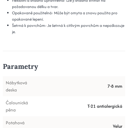
Flexibilní a snadno upravitelná: Lze ji snadno stříhat na
požadovanou délku a tvar.
Opakovaně použitelná: Může být omyta a znovu použita pro
opakované lepení.
Šetrná k povrchům: Je šetrná k citlivým povrchům a nepoškozuje
je.
Parametry
Nábytková
7-8 mm
deska
Čalounická
T-21 antialergická
pěna
Potahová
Velur