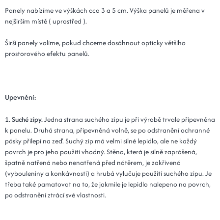
Kód: Plot 30x90x5 - 19 grafitová
14 dní
Panely nabízíme ve výškách cca 3 a 5 cm. Výška panelů je měřena v
nejširším místě ( uprostřed ).
15x120x5 - 19 grafitová
580 Kč
Kód: Plot 15x120x5 - 19 grafitová
Širší panely volíme, pokud chceme dosáhnout opticky většího
14 dní
prostorového efektu panelů.
20x120x5 - 19 grafitová
580 Kč
Kód: Plot 20x120x5 - 19 grafitová
14 dní
Upevnění:
25x100x5 - 19 grafitová
597 Kč
Kód: Plot 25x100x5 - 19 grafitová
14 dní
1. Suché zipy.
Jedna strana suchého zipu je při výrobě trvale připevněna
k panelu. Druhá strana, připevněná volně, se po odstranění ochranné
30x100x5 - 19 grafitová
597 Kč
pásky přilepí na zeď. Suchý zip má velmi silné lepidlo, ale ne každý
Kód: Plot 30x100x5 - 19 grafitová
povrch je pro jeho použití vhodný. Stěna, která je silně zaprášená,
14 dní
špatně natřená nebo nenatřená před nátěrem, je zakřivená
(vybouleniny a konkávnosti) a hrubá vylučuje použití suchého zipu. Je
25x110x5 - 19 grafitová
649 Kč
třeba také pamatovat na to, že jakmile je lepidlo nalepeno na povrch,
Kód: Plot 25x110x5 - 19 grafitová
14 dní
po odstranění ztrácí své vlastnosti.
30x110x5 - 19 grafitová
649 Kč