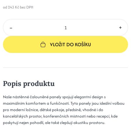
329 Kč
Kód: Plot 30x50x5 - 19 grafitová
od 243 Kč
bez DPH
14 dní
15x70x5 - 19 grafitová
363 Kč
–
+
Kód: Plot 15x70x5 - 19 grafitová
14 dní
20x70x5 - 19 grafitová
363 Kč
VLOŽIT DO KOŠÍKU
Kód: Plot 20x70x5 - 19 grafitová
14 dní
25x60x5 - 19 grafitová
381 Kč
Kód: Plot 25x60x5 - 19 grafitová
14 dní
Popis produktu
30x60x5 - 19 grafitová
381 Kč
Kód: Plot 30x60x5 - 19 grafitová
14 dní
Naše nástěnné čalouněné panely spojují elegantní design s
maximálním komfortem a funkčností. Tyto panely jsou ideální volbou
15x80x5 - 19 grafitová
407 Kč
pro moderní ložnice, dětské pokoje, předsíně, vhodné i do
Kód: Plot 15x80x5 - 19 grafitová
14 dní
kancelářských prostor, konferenčních místností nebo recepcí, kde
poskytují nejen pohodlí, ale také zlepšují akustiku prostoru.
20x80x5 - 19 grafitová
407 Kč