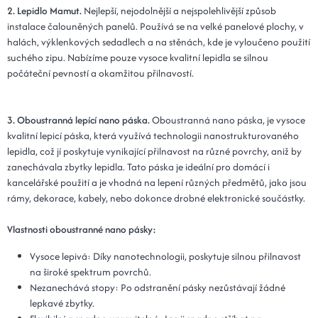
Kód: Plot 30x110x5 - 19 grafitová
14 dní
2. Lepidlo Mamut.
Nejlepší, nejodolnější a nejspolehlivější způsob
instalace čalouněných panelů. Používá se na velké panelové plochy, v
25x120x5 - 19 grafitová
709 Kč
halách, výklenkových sedadlech a na stěnách, kde je vyloučeno použití
suchého zipu. Nabízíme pouze vysoce kvalitní lepidla se silnou
Kód: Plot 25x120x5 - 19 grafitová
14 dní
počáteční pevností a okamžitou přilnavostí.
30x120x5 - 19 grafitová
709 Kč
Kód: Plot 30x120x5 - 19 grafitová
14 dní
3. Oboustranná lepící nano páska.
Oboustranná nano páska, je vysoce
kvalitní lepicí páska, která využívá technologii nanostrukturovaného
lepidla, což jí poskytuje vynikající přilnavost na různé povrchy, aniž by
zanechávala zbytky lepidla. Tato páska je ideální pro domácí i
kancelářské použití a je vhodná na lepení různých předmětů, jako jsou
rámy, dekorace, kabely, nebo dokonce drobné elektronické součástky.
Vlastnosti oboustranné nano pásky:
Vysoce lepivá: Díky nanotechnologii, poskytuje silnou přilnavost
na široké spektrum povrchů.
Nezanechává stopy: Po odstranění pásky nezůstávají žádné
lepkavé zbytky.