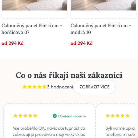
Čalouněný panel Plot 5 cm -
Čalouněný panel Plot 5 cm -
hořčicová 07
modrá 10
od 294 Kč
od 294 Kč
Co o nás říkají naši zákazníci
3 hodnocení
ZOBRAZIT VÍCE
Ověřená recenze
Vše proběhlo OK, navíc dostupnost co
Byli na mě oprav
zobrazují je pravdivá a mají velký sklad
telefonu mi sděli