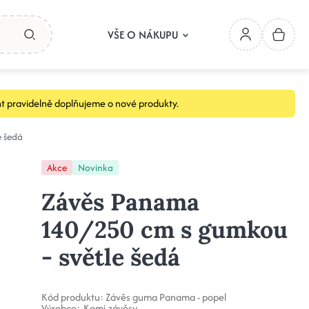
VŠE O NÁKUPU
t pravidelně doplňujeme o nové produkty.
 šedá
Akce
Novinka
Závěs Panama
140/250 cm s gumkou
- světle šedá
Kód produktu:
Závěs guma Panama - popel
Výrobce:
Komi-závěsy