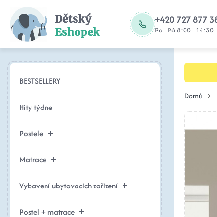
+420 727 877 3
Po - Pá 8:00 - 14:30
BESTSELLERY
Domů
Hity týdne
Postele
Matrace
Vybavení ubytovacích zařízení
Postel + matrace