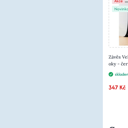
Akce
Novink
Závěs Ve
oky - če
sklade
347 Kč