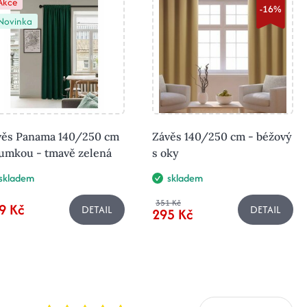
Akce
-16%
Novinka
věs Panama 140/250 cm
Závěs 140/250 cm - béžový
gumkou - tmavě zelená
s oky
skladem
skladem
351 Kč
9 Kč
DETAIL
DETAIL
295 Kč