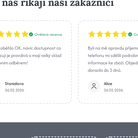
 nás říkají naši zákazníci
Ověřená recenze
Ov
roběhlo OK, navíc dostupnost co
Byli na mě opravdu příjem
ují je pravdivá a mají velký sklad
telefonu mi sdělili podrob
bním odběrem!
informace ke zboží. Obje
dorazila do 3 dnů.
Stanislava
Alice
26.02.2026
26.02.2026