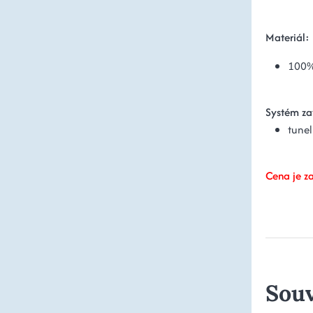
Materiál:
100%
Systém za
tune
Cena je za
Souv