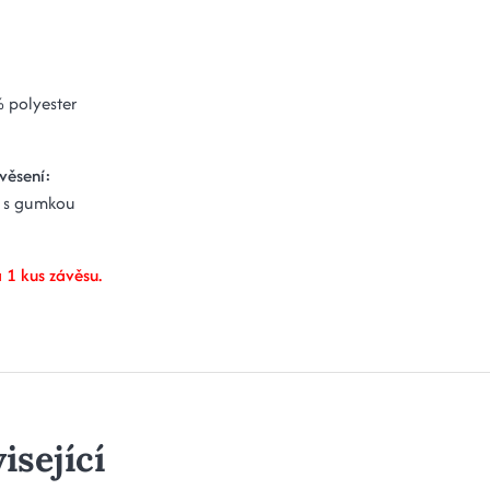
 polyester
věsení:
l s gumkou
 1 kus závěsu.
isející