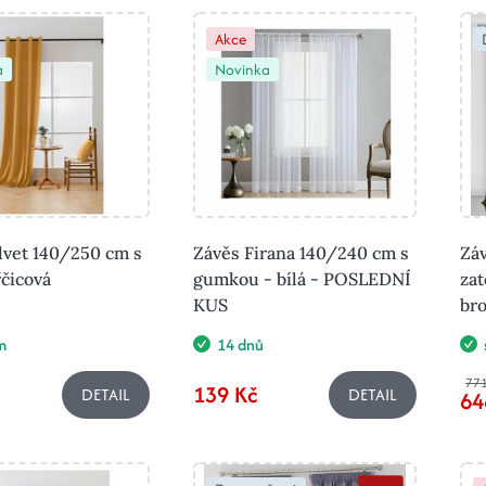
Akce
a
Novinka
lvet 140/250 cm s
Závěs Firana 140/240 cm s
Zá
řčicová
gumkou - bílá - POSLEDNÍ
zat
KUS
br
m
14 dnů
771
139 Kč
DETAIL
DETAIL
64