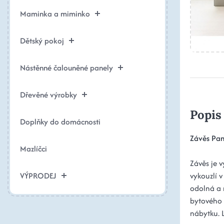
Maminka a miminko
Dětský pokoj
Nástěnné čalouněné panely
Dřevěné výrobky
Popis
Doplňky do domácnosti
Závěs Pa
Mazlíčci
Závěs je 
VÝPRODEJ
vykouzlí v
odolná a 
bytového 
nábytku. L