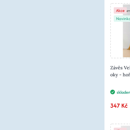
Akce
Novink
Závěs Ve
oky - ho
sklade
347 Kč