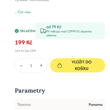
...
Číst více
od 79 Kč
SKLADEM
Při nákupu nad 12999 Kč doprava
zdarma
199 Kč
164 Kč
bez DPH
VLOŽIT DO
–
+
KOŠÍKU
Parametry
Tkanina
Panama