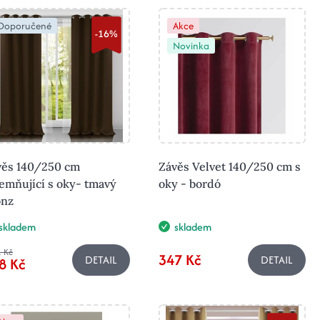
Doporučené
Akce
-16%
Novinka
věs 140/250 cm
Závěs Velvet 140/250 cm s
emňující s oky- tmavý
oky - bordó
onz
skladem
skladem
 Kč
347 Kč
DETAIL
DETAIL
8 Kč