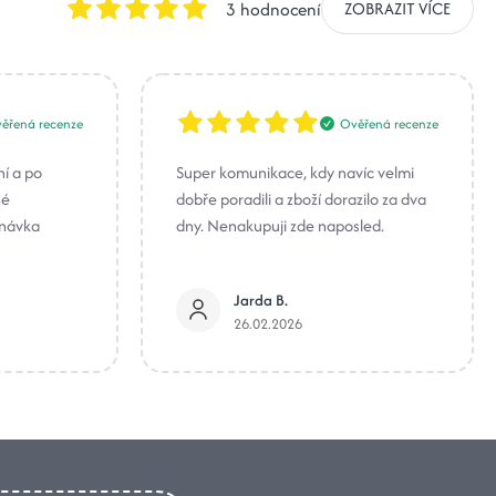
3 hodnocení
ZOBRAZIT VÍCE
ěřená recenze
Ověřená recenze
ní a po
Super komunikace, kdy navíc velmi
né
dobře poradili a zboží dorazilo za dva
dnávka
dny. Nenakupuji zde naposled.
Jarda B.
26.02.2026