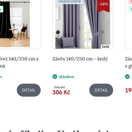
Doporučené
-16%
a
lvet 140/250 cm s
Závěs 140/250 cm - šedý
Zá
rná
s 
m
skladem
364 Kč
19
DETAIL
DETAIL
306 Kč