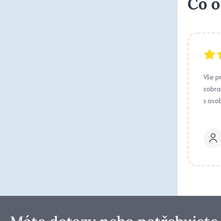
Co o
Vše p
zobraz
s oso