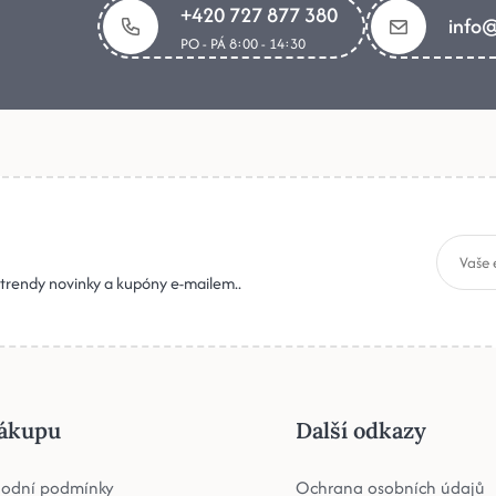
+420 727 877 380
info@
PO - PÁ 8:00 - 14:30
, trendy novinky a kupóny e-mailem..
ákupu
Další odkazy
odní podmínky
Ochrana osobních údajů