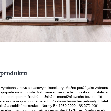
 produktu
 vyrobena z kovu s plastovými konektory. Možno použít jako zábranu
popřípade na schodiště. Nabízíme různé šíře těchto zábran. Instalace
, pouze rozporem šroubů !!! Unikátní montážní systém bez použití
eře se otevírají v obou směrech. Prášková barva bez jedovatých látek.
ilná a stabilní konstrukce.
Normy EN 1930:2000 ,
BS 7972:2001.
 šroubech, nabízí možnost regulace maximálně 83 - 92 cm. Regulací šroubů,