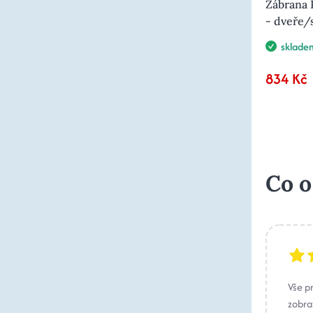
Zábrana 
- dveře/
sklade
834 Kč
Co o
Vše p
zobraz