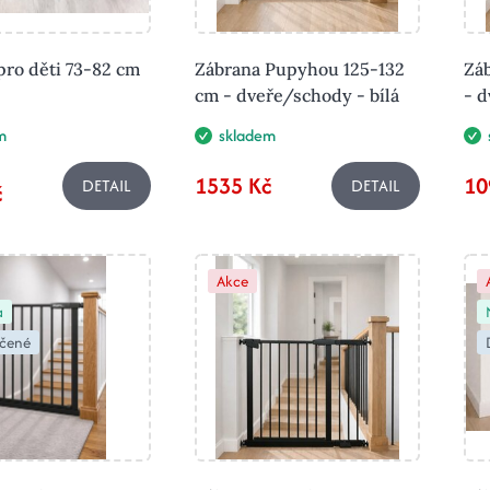
pro děti 73-82 cm
Zábrana Pupyhou 125-132
Zá
cm - dveře/schody - bílá
- d
m
skladem
1535 Kč
10
DETAIL
DETAIL
č
Akce
a
čené