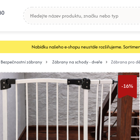
80
Nabídku našeho e-shopu neustále rozšiřujeme. Sortimen
Bezpečnostní zábrany
Zábrany na schody - dveře
Zábrana pro dě
-16%