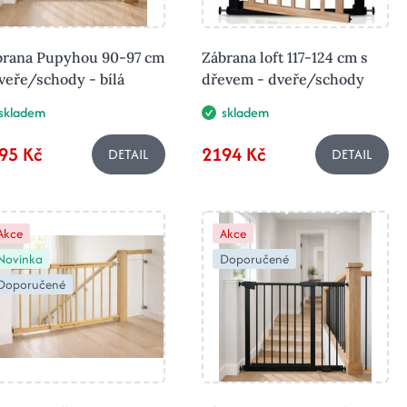
brana Pupyhou 90-97 cm
Zábrana loft 117-124 cm s
veře/schody - bílá
dřevem - dveře/schody
skladem
skladem
95 Kč
2194 Kč
DETAIL
DETAIL
Akce
Akce
Novinka
Doporučené
Doporučené