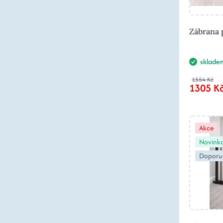
Zábrana 
sklade
1554 Kč
1305 K
Akce
Novink
Doporu