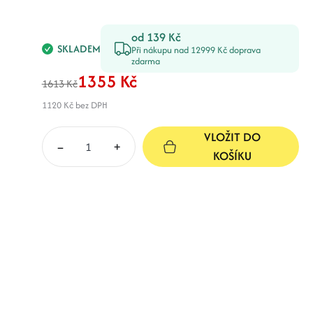
od 139 Kč
SKLADEM
Při nákupu nad 12999 Kč doprava
zdarma
1355 Kč
1613 Kč
1120 Kč
bez DPH
VLOŽIT DO
–
+
KOŠÍKU