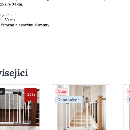
do šíře 94 cm.
any 75 cm
odu 50 cm
s černými plastovými elementy
isející
ej
Akce
-16%
Doporučené