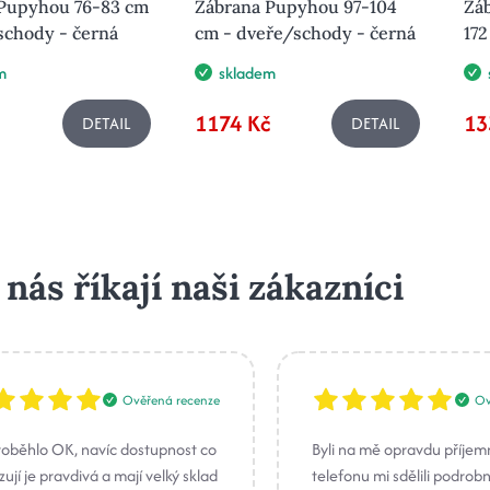
Pupyhou 76-83 cm
Zábrana Pupyhou 97-104
Záb
schody - černá
cm - dveře/schody - černá
172
m
skladem
1174 Kč
13
DETAIL
DETAIL
 nás říkají naši zákazníci
Ověřená recenze
Ov
roběhlo OK, navíc dostupnost co
Byli na mě opravdu příjem
ují je pravdivá a mají velký sklad
telefonu mi sdělili podrob