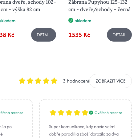
rana dveře, schody 102-
Zábrana Pupyhou 125-132
 cm - výška 82 cm
cm - dveře/schody - černá
skladem
skladem
38 Kč
1535 Kč
DETAIL
DETAIL
3 hodnocení
ZOBRAZIT VÍCE
ěřená recenze
Ověřená recenze
ní a po
Super komunikace, kdy navíc velmi
né
dobře poradili a zboží dorazilo za dva