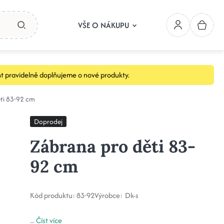
VŠE O NÁKUPU
t pravidelně doplňujeme o nové produkty.
ti 83-92 cm
Doprodej
Zábrana pro děti 83-
92 cm
Kód produktu:
83-92
Výrobce:
Dk-s
...
Číst více