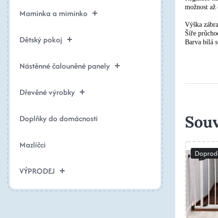
možnost až 
Maminka a miminko
Výška zábr
Šíře průch
Dětský pokoj
Barva bílá 
Nástěnné čalouněné panely
Dřevěné výrobky
Souv
Doplňky do domácnosti
Mazlíčci
Doprod
VÝPRODEJ