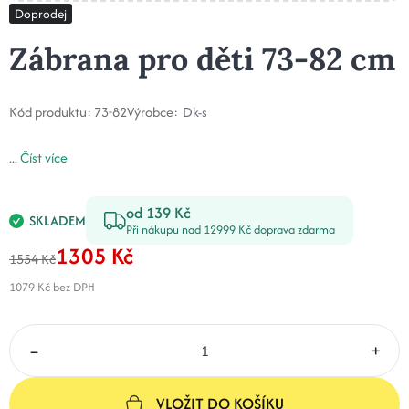
Doprodej
Zábrana pro děti 73-82 cm
Kód produktu:
73-82
Výrobce:
Dk-s
...
Číst více
od 139 Kč
SKLADEM
Při nákupu nad 12999 Kč doprava zdarma
1305 Kč
1554 Kč
1079 Kč
bez DPH
–
+
VLOŽIT DO KOŠÍKU