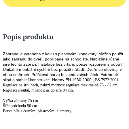
Popis produktu
Zábrana je vyrobena z kovu s plastovými konektory. Možno použít
jako zábranu do dveří, popřípade na schodiště. Nabízíme různé
šíře těchto zábran. Instalace bez vrtání, pouze rozporem šroubů !!!
Unikátní montážní systém bez použití nářadí. Dveře se otevírají v
obou směrech. Prášková barva bez jedovatých látek. Extrémně
silná a stabilní konstrukce.
Normy EN 1930:2000 ,
BS 7972:2001.
Regulace na šroubech, nabízí možnost regulace maximálně 73 - 82 cm.
Regulací šroubů, možnost až do šíře 84 cm.
Výška zábrany 75 cm
Šíře průchodu 50 cm
Barva bílá s černými plastovými elementy