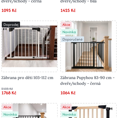
dveře/schody - černá
dveře/schody - bílá
1095 Kč
1425 Kč
Doprodej
Akce
Novinka
Doporučené
Zábrana pro děti 103-112 cm
Zábrana Pupyhou 83-90 cm -
dveře/schody - černá
2105 Kč
1768 Kč
1064 Kč
Akce
Akce
Novinka
Novinka