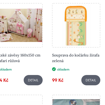
tské závěsy 160x150 cm
Souprava do kočárku žirafa
afari růžová
zelená
skladem
skladem
4 Kč
99 Kč
DETAIL
DETAIL