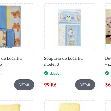
 do kočárku
Souprava do kočárku
Dě
5
model 3
- s
m
skladem
99 Kč
36
DETAIL
DETAIL