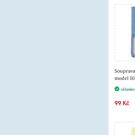
Souprava
model 10
sklade
99 Kč