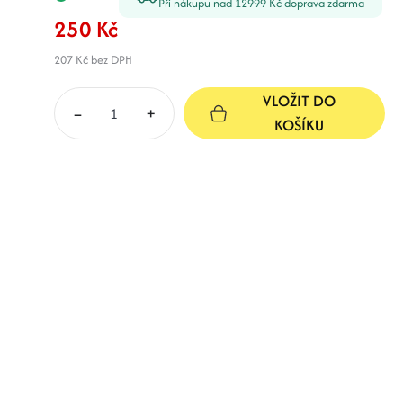
Při nákupu nad 12999 Kč doprava zdarma
250 Kč
207 Kč
bez DPH
VLOŽIT DO
–
+
KOŠÍKU