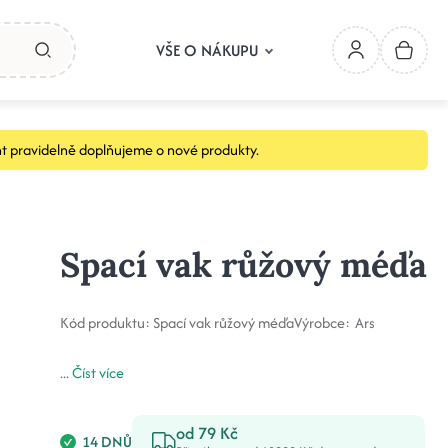
VŠE O NÁKUPU
t pravidelně doplňujeme o nové produkty.
Spací vak růžový méďa
Kód produktu:
Spací vak růžový méďa
Výrobce:
Ars
...
Číst více
od 79 Kč
14 DNŮ