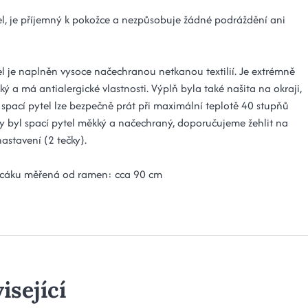
el, je příjemný k pokožce a nezpůsobuje žádné podráždění ani
el je naplněn vysoce načechranou netkanou textilií. Je extrémně
ký a má antialergické vlastnosti. Výplň byla také našita na okraji,
 spací pytel lze bezpečně prát při maximální teplotě 40 stupňů
by byl spací pytel měkký a načechraný, doporučujeme žehlit na
astavení (2 tečky).
acáku měřená od ramen: cca 90 cm
isející