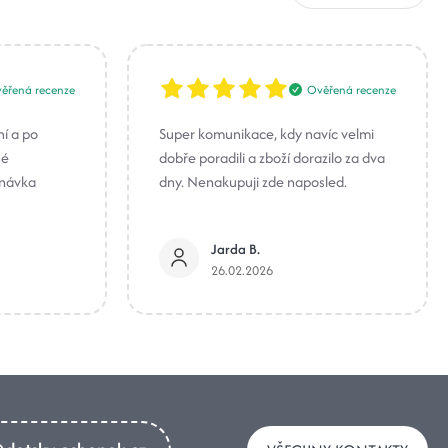
ěřená recenze
Ověřená recenze
ní a po
Super komunikace, kdy navíc velmi
né
dobře poradili a zboží dorazilo za dva
dnávka
dny. Nenakupuji zde naposled.
Jarda B.
26.02.2026