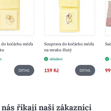
 do kočárku méďa
Souprava do kočárku méďa
Sad
ku
na mraku žlutý
m
skladem
159 Kč
99
DETAIL
DETAIL
 nás říkají naši zákazníci