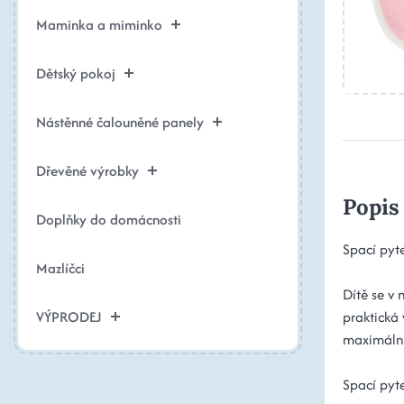
Maminka a miminko
Dětský pokoj
Nástěnné čalouněné panely
Dřevěné výrobky
Popis
Doplňky do domácnosti
Spací pyte
Mazlíčci
Dítě se v 
VÝPRODEJ
praktická 
maximální
Spací pyt