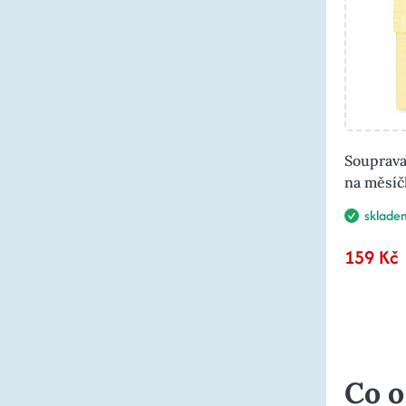
Souprava
na měsíč
sklade
159 Kč
Co o