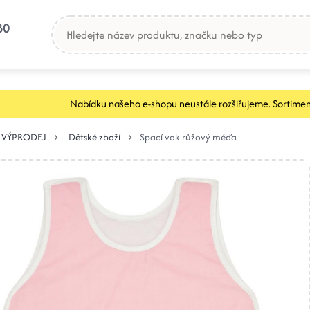
80
Nabídku našeho e-shopu neustále rozšiřujeme. Sortimen
VÝPRODEJ
Dětské zboží
Spací vak růžový méďa