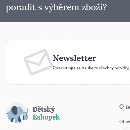
poradit s výběrem zboží?
Newsletter
Zaregistrujte se a získejte všechny nabídky
O n
Obch