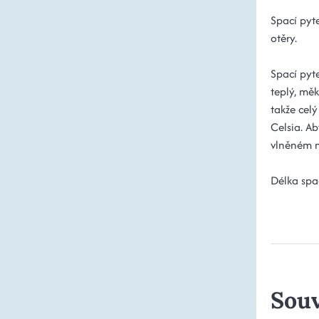
Spací pyt
otěry.
Spací pyt
teplý, měk
takže celý
Celsia. A
vlněném n
Délka sp
Souv