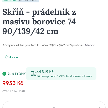
Skříň - prádelník z
masivu borovice 74
90/139/42 cm
Kód produktu:
prádelník RW74 90/139/42 cm
Výrobce:
Mebor
...
Číst více
od 319 Kč
2 - 4 TÝDNY
Při nákupu nad 12999 Kč doprava zdarma
9953 Kč
8226 Kč
bez DPH
–
+