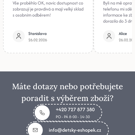
Vše proběhlo OK, navíc dostupnost co
Byli na mě oprav
zobrazují je pravdivá a mají velký sklad
telefonu mi sděli
s osobním odběrem!
informace ke zb
dorazila do 3 dnů
Stanislava
Alice
26.02.2026
26.02.20
Máte dotazy nebo potřebujete
poradit s výběrem zboží?
+420 727 877 380
PO - PÁ 8:00 - 14:30
info@detsky-eshopek.cz