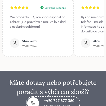
Ověřená recenze
Vše proběhlo OK, navíc dostupnost co
Byli na mě oprav
zobrazují je pravdivá a mají velký sklad
telefonu mi sděli
s osobním odběrem!
informace ke zb
dorazila do 3 dnů
Stanislava
Alice
26.02.2026
26.02.20
Máte dotazy nebo potřebujete
poradit s výběrem zboží?
+420 727 877 380