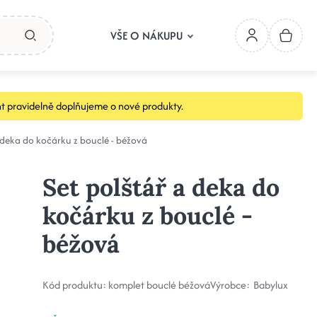
VŠE O NÁKUPU
t pravidelně doplňujeme o nové produkty.
a deka do kočárku z bouclé - béžová
Set polštář a deka do
kočárku z bouclé -
béžová
Kód produktu:
komplet bouclé béžová
Výrobce:
Babylux