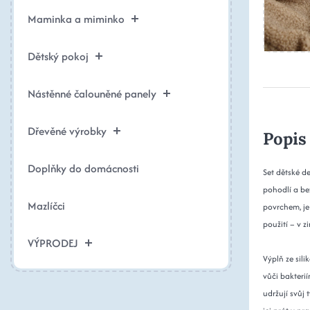
Maminka a miminko
Dětský pokoj
Nástěnné čalouněné panely
Dřevěné výrobky
Popis
Doplňky do domácnosti
Set dětské d
pohodlí a be
Mazlíčci
povrchem, je 
použití – v z
VÝPRODEJ
Výplň ze sil
vůči bakterií
udržují svůj