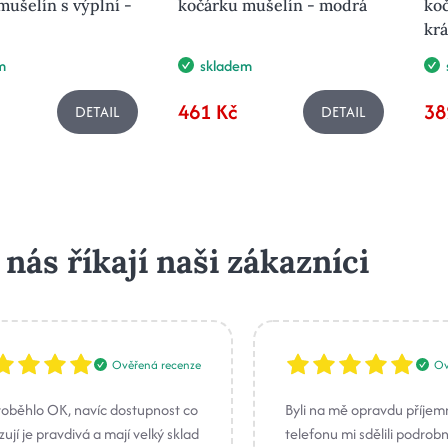
mušelín s výplní -
kočárku mušelín - modrá
koč
krá
m
skladem
461 Kč
38
DETAIL
DETAIL
 nás říkají naši zákazníci
Ověřená recenze
Ov
roběhlo OK, navíc dostupnost co
Byli na mě opravdu příjem
ují je pravdivá a mají velký sklad
telefonu mi sdělili podrob