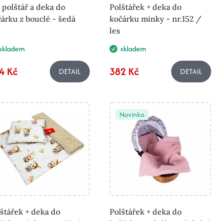
 polštář a deka do
Polštářek + deka do
árku z bouclé - šedá
kočárku minky - nr.152 /
les
skladem
skladem
4 Kč
382 Kč
DETAIL
DETAIL
Novinka
štářek + deka do
Polštářek + deka do