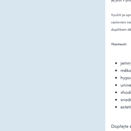
jej prát v pr
Využití je o
cestování n
doplňkem dět
Vlastnosti:
jemný
měko
hypoa
unive
vhodn
snadn
estet
Dopřejte 