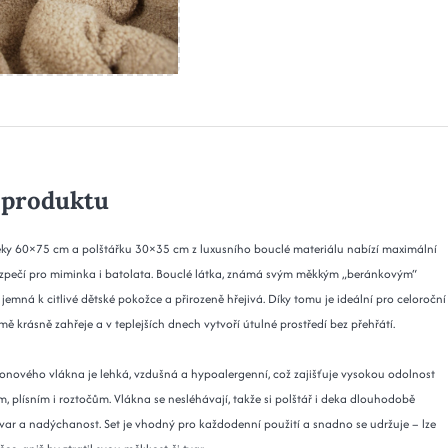
 produktu
eky 60×75 cm a polštářku 30×35 cm z luxusního bouclé materiálu nabízí maximální
zpečí pro miminka i batolata. Bouclé látka, známá svým měkkým „beránkovým“
jemná k citlivé dětské pokožce a přirozeně hřejivá. Díky tomu je ideální pro celoroční
imě krásně zahřeje a v teplejších dnech vytvoří útulné prostředí bez přehřátí.
ikonového vlákna je lehká, vzdušná a hypoalergenní, což zajišťuje vysokou odolnost
m, plísním i roztočům. Vlákna se nesléhávají, takže si polštář i deka dlouhodobě
 tvar a nadýchanost. Set je vhodný pro každodenní použití a snadno se udržuje – lze