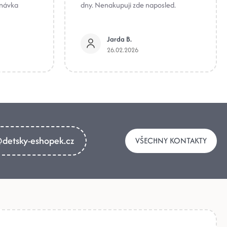
dnávka
dny. Nenakupuji zde naposled.
Jarda B.
26.02.2026
detsky-eshopek.cz
VŠECHNY KONTAKTY