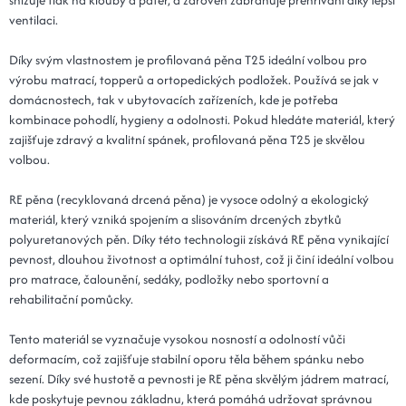
ventilaci.
Díky svým vlastnostem je profilovaná pěna T25 ideální volbou pro
výrobu matrací, topperů a ortopedických podložek. Používá se jak v
domácnostech, tak v ubytovacích zařízeních, kde je potřeba
kombinace pohodlí, hygieny a odolnosti. Pokud hledáte materiál, který
zajišťuje zdravý a kvalitní spánek, profilovaná pěna T25 je skvělou
volbou.
RE pěna (recyklovaná drcená pěna) je vysoce odolný a ekologický
materiál, který vzniká spojením a slisováním drcených zbytků
polyuretanových pěn. Díky této technologii získává RE pěna vynikající
pevnost, dlouhou životnost a optimální tuhost, což ji činí ideální volbou
pro matrace, čalounění, sedáky, podložky nebo sportovní a
rehabilitační pomůcky.
Tento materiál se vyznačuje vysokou nosností a odolností vůči
deformacím, což zajišťuje stabilní oporu těla během spánku nebo
sezení. Díky své hustotě a pevnosti je RE pěna skvělým jádrem matrací,
kde poskytuje pevnou základnu, která pomáhá udržovat správnou