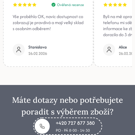
Ověřená recenze
Vše proběhlo OK, navíc dostupnost co
Byli na mě oprav
zobrazují je pravdivá a mají velký sklad
telefonu mi sděli
s osobním odběrem!
informace ke zb
dorazila do 3 dnů
Stanislava
Alice
26.02.2026
26.02.20
Máte dotazy nebo potřebujete
poradit s výběrem zboží?
+420 727 877 380
PO - PÁ 8:00 - 14:30