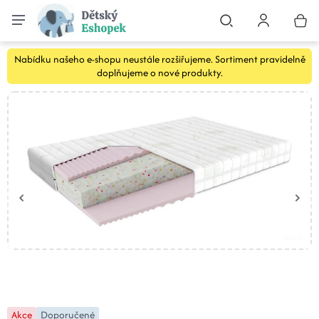
Nabídku našeho e-shopu neustále rozšiřujeme. Sortiment pravidelně
doplňujeme o nové produkty.
Akce
Doporučené