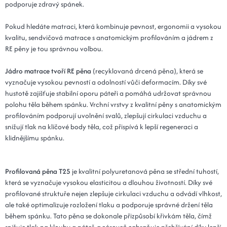
podporuje zdravý spánek.
Pokud hledáte matraci, která kombinuje pevnost, ergonomii a vysokou
kvalitu, sendvičová matrace s anatomickým profilováním a jádrem z
RE pěny je tou správnou volbou.
Jádro matrace tvoří RE pěna
(recyklovaná drcená pěna), která se
vyznačuje vysokou pevností a odolností vůči deformacím. Díky své
hustotě zajišťuje stabilní oporu páteři a pomáhá udržovat správnou
polohu těla během spánku. Vrchní vrstvy z kvalitní pěny s anatomickým
profilováním podporují uvolnění svalů, zlepšují cirkulaci vzduchu a
snižují tlak na klíčové body těla, což přispívá k lepší regeneraci a
klidnějšímu spánku.
Profilovaná pěna T25
je kvalitní polyuretanová pěna se střední tuhostí,
která se vyznačuje vysokou elasticitou a dlouhou životností. Díky své
profilované struktuře nejen zlepšuje cirkulaci vzduchu a odvádí vlhkost,
ale také optimalizuje rozložení tlaku a podporuje správné držení těla
během spánku. Tato pěna se dokonale přizpůsobí křivkám těla, čímž
snižuje tlak na klouby a páteř, a zároveň zabraňuje přehřívání díky lepší