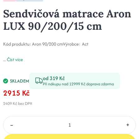
Sendvičová matrace Aron
LUX 90/200/15 cm
Kód produktu:
Aron 90/200 cm
Výrobce:
Act
...
Číst více
od 319 Kč
SKLADEM
Při nákupu nad 12999 Kč doprava zdarma
2915 Kč
2409 Kč
bez DPH
–
+