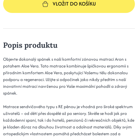
VLOŽIT DO KOŠÍKU
Popis produktu
Objevte dokonalý spánek s naší komfortní zónovou matrací Aron s
potahem Aloe Vera. Tato matrace kombinuje špičkovou ergonomii s
přírodním komfortem Aloe Vera, poskytující Vašemu tělu dokonalou
podporu a regeneraci. Užijte si odpočinek jako nikdy předtím s naší
inovativní matrací navrženou pro Vaše maximální pohodlí a zdravý
spánek.
Matrace sendvičového typu s RE pěnou je vhodná pro široké spektrum
uživatelů – od dětí přes dospělé až po seniory. Skvěle se hodí jak pro
každodenní spaní, tak i do hotelů, penzionů či rekreačních objektů, kde
je kladen důraz na dlouhou životnost a odolnost materiálů. Díky svým
ortopedickým vlastnostem pomáhá předcházet bolestem zad a