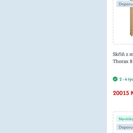
Doporu
Skříň z 
Thorax 8
2 - 4 t
20015 
Novink
Doporu