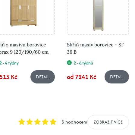
íň z masivu borovice
Skříň masiv borovice - SF
orax 9 120/190/60 cm
36 B
2 - 4 týdny
2 - 6 týdnů
513 Kč
od 7241 Kč
DETAIL
DETAIL
3 hodnocení
ZOBRAZIT VÍCE