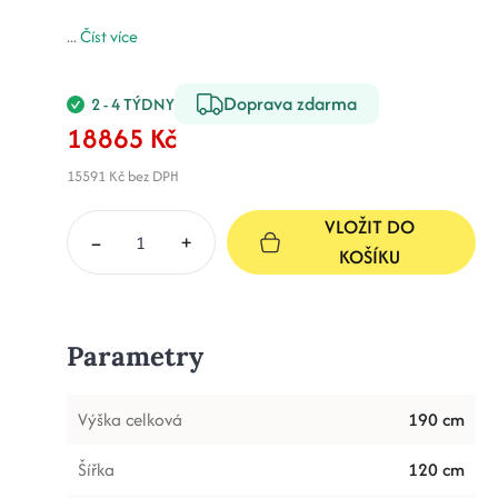
...
Číst více
Doprava zdarma
2 - 4 TÝDNY
18865 Kč
15591 Kč
bez DPH
VLOŽIT DO
–
+
KOŠÍKU
Parametry
Výška celková
190 cm
Šířka
120 cm