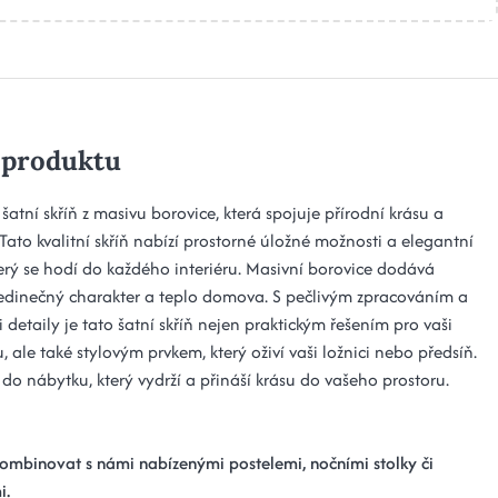
 produktu
 šatní skříň z masivu borovice, která spojuje přírodní krásu a
Tato kvalitní skříň nabízí prostorné úložné možnosti a elegantní
terý se hodí do každého interiéru. Masivní borovice dodává
edinečný charakter a teplo domova. S pečlivým zpracováním a
 detaily je tato šatní skříň nejen praktickým řešením pro vaši
 ale také stylovým prvkem, který oživí vaši ložnici nebo předsíň.
 do nábytku, který vydrží a přináší krásu do vašeho prostoru.
 kombinovat s námi nabízenými postelemi, nočními stolky či
i.