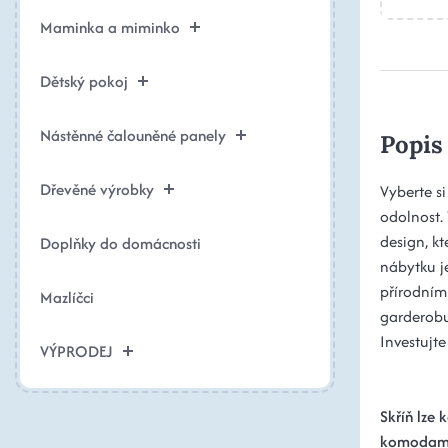
Maminka a miminko
Dětský pokoj
Nástěnné čalouněné panely
Popis
Dřevěné výrobky
Vyberte si
odolnost. 
design, k
Doplňky do domácnosti
nábytku j
přírodními
Mazlíčci
garderobu,
Investujte
VÝPRODEJ
Skříň lze
komodam