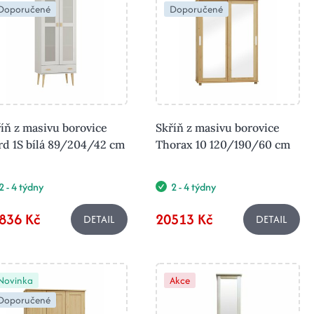
Doporučené
Doporučené
íň z masivu borovice
Skříň z masivu borovice
rd 1S bílá 89/204/42 cm
Thorax 10 120/190/60 cm
2 - 4 týdny
2 - 4 týdny
836 Kč
20513 Kč
DETAIL
DETAIL
Novinka
Akce
Doporučené