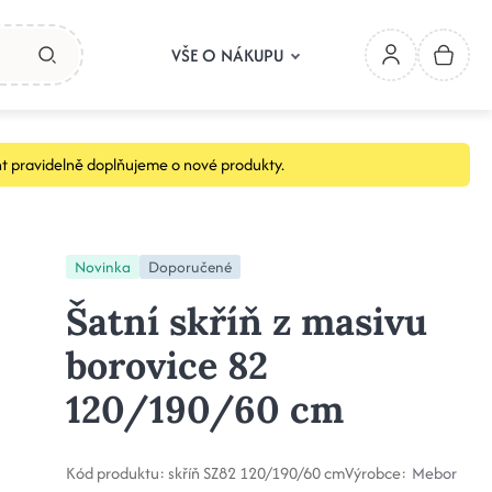
VŠE O NÁKUPU
t pravidelně doplňujeme o nové produkty.
Novinka
Doporučené
Šatní skříň z masivu
borovice 82
120/190/60 cm
Kód produktu:
skříň SZ82 120/190/60 cm
Výrobce:
Mebor