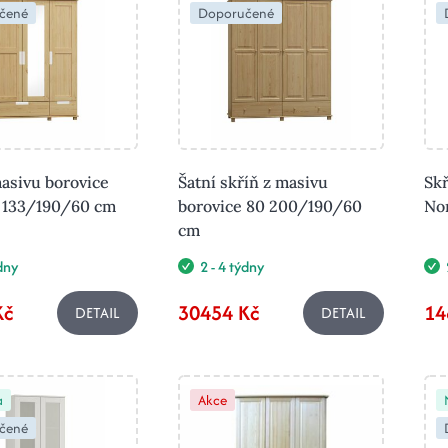
čené
Doporučené
masivu borovice
Šatní skříň z masivu
Skř
 133/190/60 cm
borovice 80 200/190/60
No
cm
ýdny
2 - 4 týdny
Kč
30454 Kč
14
DETAIL
DETAIL
a
Akce
čené