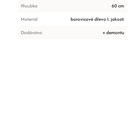
Hloubka
60 cm
Materiál
borovicové dřevo I. jakosti
Dodáváno
v demontu