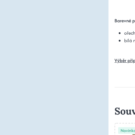
Barevné p
ořech
bílá 
Výběr pří
Souv
Novink