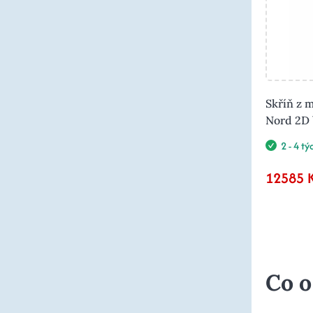
Skříň z 
Nord 2D 
2 - 4 t
12585 
Co o