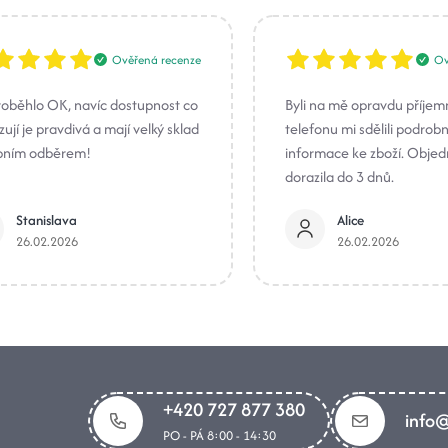
Ověřená recenze
Ov
roběhlo OK, navíc dostupnost co
Byli na mě opravdu příjem
ují je pravdivá a mají velký sklad
telefonu mi sdělili podrob
bním odběrem!
informace ke zboží. Obje
dorazila do 3 dnů.
Stanislava
Alice
26.02.2026
26.02.2026
+420 727 877 380
info@
PO - PÁ 8:00 - 14:30