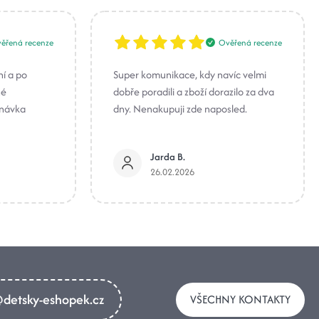
ěřená recenze
Ověřená recenze
ní a po
Super komunikace, kdy navíc velmi
né
dobře poradili a zboží dorazilo za dva
dnávka
dny. Nenakupuji zde naposled.
Jarda B.
26.02.2026
detsky-eshopek.cz
VŠECHNY KONTAKTY