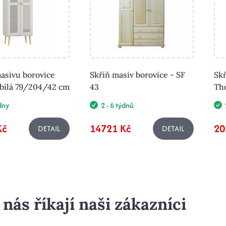
masivu borovice
Skříň masiv borovice - SF
Skř
bílá 79/204/42 cm
43
Th
ýdny
2 - 6 týdnů
Kč
14721 Kč
20
DETAIL
DETAIL
 nás říkají naši zákazníci