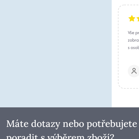
Vše p
zobraz
s oso
Máte dotazy nebo potřebujete
poradit s výběrem zboží?