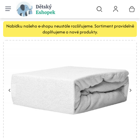
Nabídku našeho e-shopu neustále rozšiřujeme. Sortiment pravidelně
doplňujeme o nové produkty.