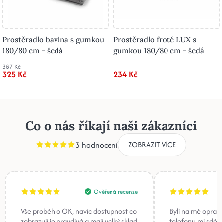
Prostěradlo bavlna s gumkou
Prostěradlo froté LUX s
180/80 cm - šedá
gumkou 180/80 cm - šedá
387 Kč
325 Kč
234 Kč
Co o nás říkají naši zákazníci
3 hodnocení
ZOBRAZIT VÍCE
Ověřená recenze
Vše proběhlo OK, navíc dostupnost co
Byli na mě oprav
zobrazují je pravdivá a mají velký sklad
telefonu mi sděli