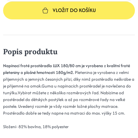
VLOŽIT DO KOŠÍKU
Popis produktu
Napínací froté prostěradlo LUX 180/80 cm je vyrobeno z kvalitní froté
pleteniny o plošné hmotnosti 180g/m2.
Pletenina je vyrobena z velmi
příjemných a jemných česaných přízí, díky nimž prostěradlo neškrábe a
je příjemné na omak.Guma u napínacích prostěradel je navlečena do
tunýlku.Vybírat můžete z několika rozměrových řad. Nabízíme od
prostěradel do dětských postýlek a až po rozměrové řady na velké
postele. Uvedený rozměr je vždy rozměr ložné plochy matrace.
Prostěradlo dobře se tedy napne na matraci do max. výšky 15 cm.
Složení: 82% bavlna, 18% polyester