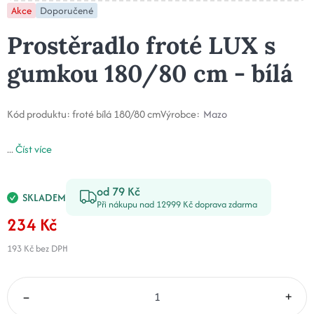
Akce
Doporučené
Prostěradlo froté LUX s
gumkou 180/80 cm - bílá
Kód produktu:
froté bílá 180/80 cm
Výrobce:
Mazo
...
Číst více
od 79 Kč
SKLADEM
Při nákupu nad 12999 Kč doprava zdarma
234 Kč
193 Kč
bez DPH
–
+