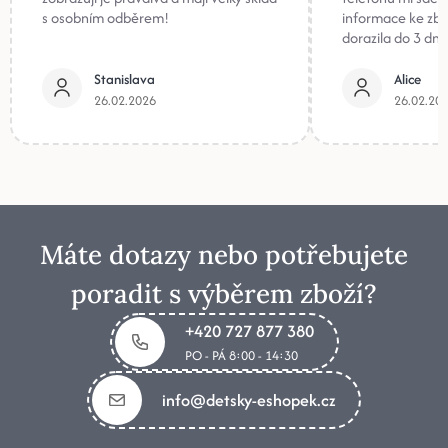
s osobním odběrem!
informace ke zb
dorazila do 3 dnů
Stanislava
Alice
26.02.2026
26.02.20
Máte dotazy nebo potřebujete
poradit s výběrem zboží?
+420 727 877 380
PO - PÁ 8:00 - 14:30
info@detsky-eshopek.cz