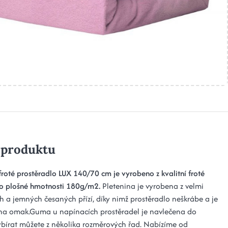
 produktu
froté prostěradlo LUX 140/70 cm je vyrobeno z kvalitní froté
 o plošné hmotnosti 180g/m2.
Pletenina je vyrobena z velmi
h a jemných česaných přízí, díky nimž prostěradlo neškrábe a je
na omak.Guma u napínacích prostěradel je navlečena do
ybírat můžete z několika rozměrových řad. Nabízíme od