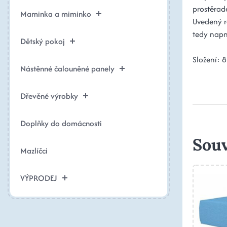
prostěrad
Maminka a miminko
Uvedený r
tedy napn
Dětský pokoj
Složení: 
Nástěnné čalouněné panely
Dřevěné výrobky
Doplňky do domácnosti
Souv
Mazlíčci
VÝPRODEJ