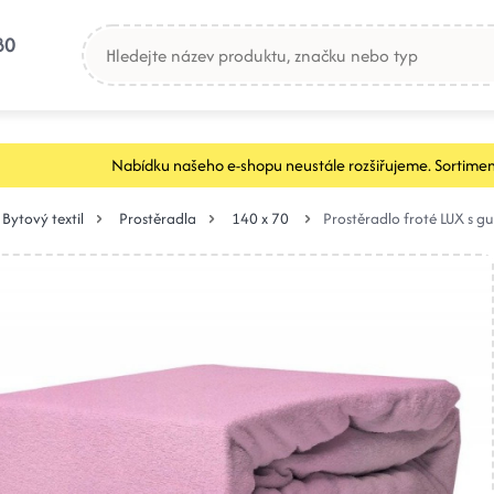
80
Nabídku našeho e-shopu neustále rozšiřujeme. Sortimen
Bytový textil
Prostěradla
140 x 70
Prostěradlo froté LUX s 