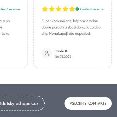
ěřená recenze
Ověřená recenze
ní a po
Super komunikace, kdy navíc velmi
né
dobře poradili a zboží dorazilo za dva
dnávka
dny. Nenakupuji zde naposled.
Jarda B.
26.02.2026
detsky-eshopek.cz
VŠECHNY KONTAKTY