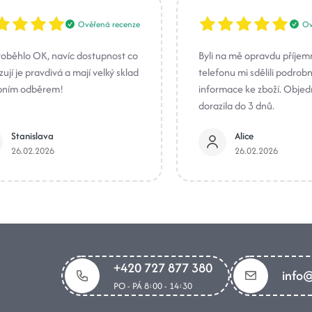
Ověřená recenze
Ov
roběhlo OK, navíc dostupnost co
Byli na mě opravdu příjem
ují je pravdivá a mají velký sklad
telefonu mi sdělili podrob
bním odběrem!
informace ke zboží. Obje
dorazila do 3 dnů.
Stanislava
Alice
26.02.2026
26.02.2026
+420 727 877 380
info@
PO - PÁ 8:00 - 14:30