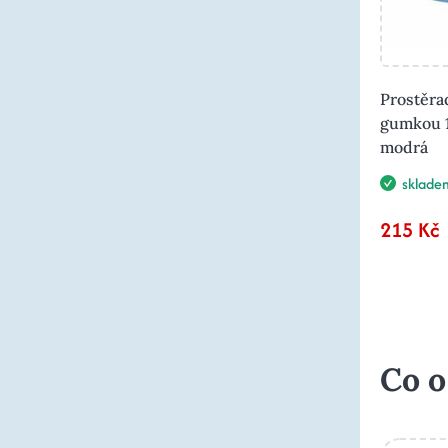
Prostěra
gumkou 
modrá
sklade
215 Kč
Co o