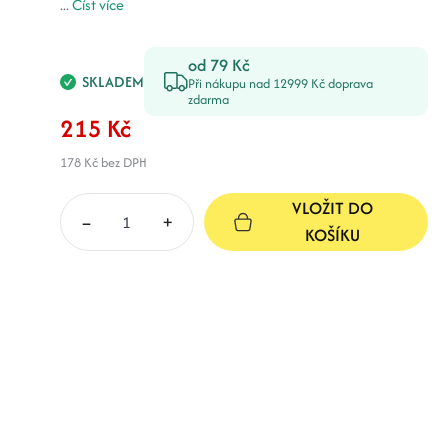
...
Číst více
od 79 Kč
SKLADEM
Při nákupu nad 12999 Kč doprava
zdarma
215 Kč
178 Kč
bez DPH
VLOŽIT DO
–
+
KOŠÍKU