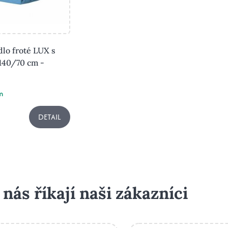
dlo froté LUX s
140/70 cm -
m
DETAIL
 nás říkají naši zákazníci