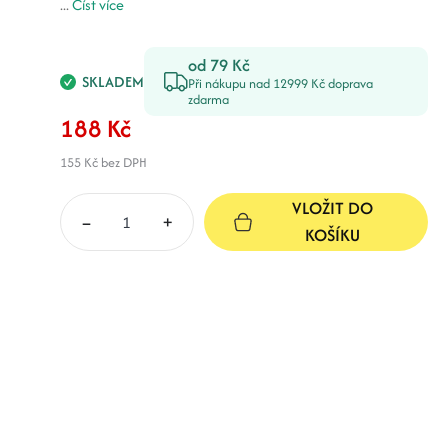
...
Číst více
od 79 Kč
SKLADEM
Při nákupu nad 12999 Kč doprava
zdarma
188 Kč
155 Kč
bez DPH
VLOŽIT DO
–
+
KOŠÍKU