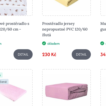
vé prostěradlo s
Prostěradlo jersey
Muš
120/60 cm -
nepropustné PVC 120/60
gu
i
žlutá
m
skladem
230 Kč
34
DETAIL
DETAIL
a
čené