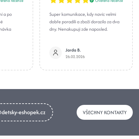
ěřená recenze
Ověřená recenze
ní a po
Super komunikace, kdy navíc velmi
né
dobře poradili a zboží dorazilo za dva
dnávka
dny. Nenakupuji zde naposled.
Jarda B.
26.02.2026
detsky-eshopek.cz
VŠECHNY KONTAKTY