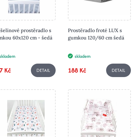
elínové prostěradlo s
Prostěradlo froté LUX s
mkou 60x120 cm - šedá
gumkou 120/60 cm šedá
skladem
skladem
7 Kč
188 Kč
DETAIL
DETAIL