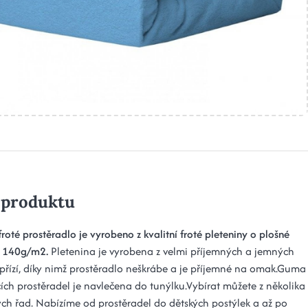
 produktu
roté prostěradlo je vyrobeno z kvalitní froté pleteniny o plošné
i 140g/m2.
Pletenina je vyrobena z velmi příjemných a jemných
přízí, díky nimž prostěradlo neškrábe a je příjemné na omak.Guma
ích prostěradel je navlečena do tunýlku.Vybírat můžete z několika
ch řad. Nabízíme od prostěradel do dětských postýlek a až po