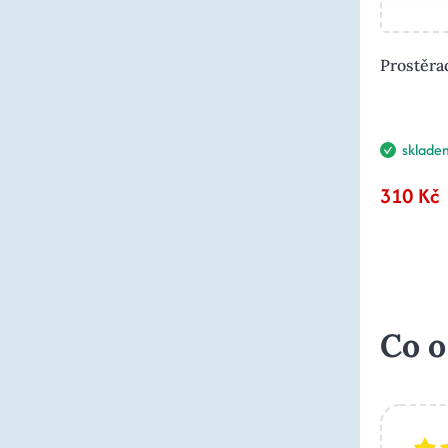
Prostěra
sklade
310 Kč
Co o