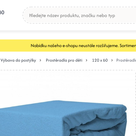
80
Nabídku našeho e-shopu neustále rozšiřujeme. Sortimen
Výbava do postýlky
Prostěradla pro děti
120 x 60
Prostěrad