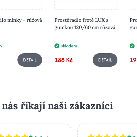
dlo minky - růžová
Prostěradlo froté LUX s
Pro
gumkou 120/60 cm růžová
gu
m
skladem
188 Kč
19
DETAIL
DETAIL
 nás říkají naši zákazníci