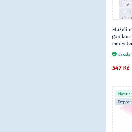
Mušelíno
gumkou 
medvídc
sklade
347 Kč
Novink
Doporu