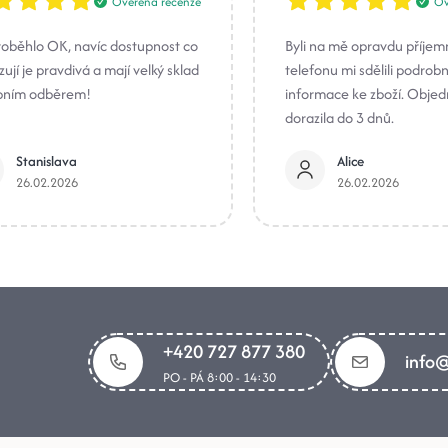
Ověřená recenze
Ov
roběhlo OK, navíc dostupnost co
Byli na mě opravdu příjem
ují je pravdivá a mají velký sklad
telefonu mi sdělili podrob
bním odběrem!
informace ke zboží. Obje
dorazila do 3 dnů.
Stanislava
Alice
26.02.2026
26.02.2026
+420 727 877 380
info@
PO - PÁ 8:00 - 14:30